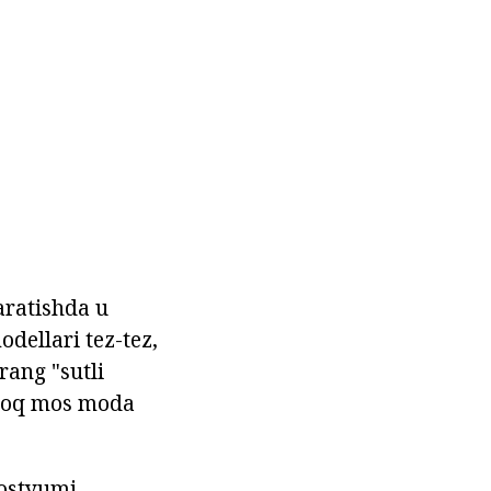
aratishda u
dellari tez-tez,
rang "sutli
proq mos moda
ostyumi