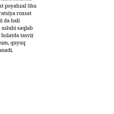
qat poyabzal Shu
ratsiya ruxsat
i da hali
. uslubi saqlab
 holatda tasvir
tyum, quyuq
anadi.