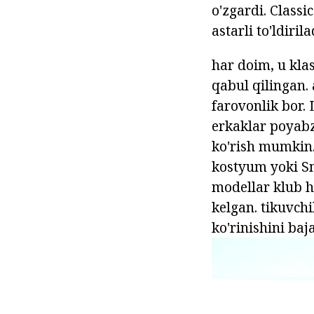
o'zgardi. Class
astarli to'ldiri
har doim, u kla
qabul qilingan. 
farovonlik bor. 
erkaklar poyabz
ko'rish mumkin. 
kostyum yoki Sm
modellar klub h
kelgan. tikuvchi
ko'rinishini ba