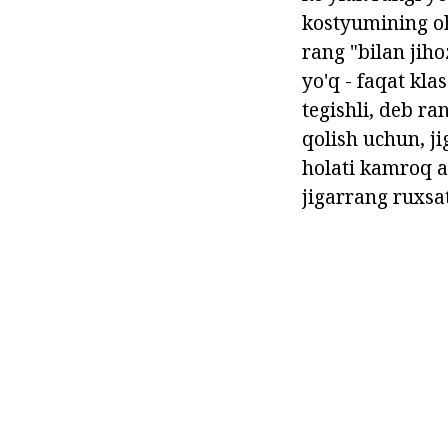
kostyumining oh
rang "bilan jih
yo'q - faqat kla
tegishli, deb ra
qolish uchun, ji
holati kamroq a
jigarrang ruxsa