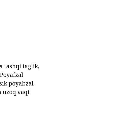
a tashqi taglik,
 Poyafzal
ssik poyabzal
n uzoq vaqt