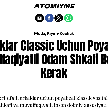
Moda
Kiyim-Kechak
,
klar Classic Uchun Poy
faqiyatli Odam Shkafi Bo
Kerak
i sifatli erkaklar uchun poyabzal klassik vosital
hkafi va muvaffaqiyatli inson doimiy xususiyati b