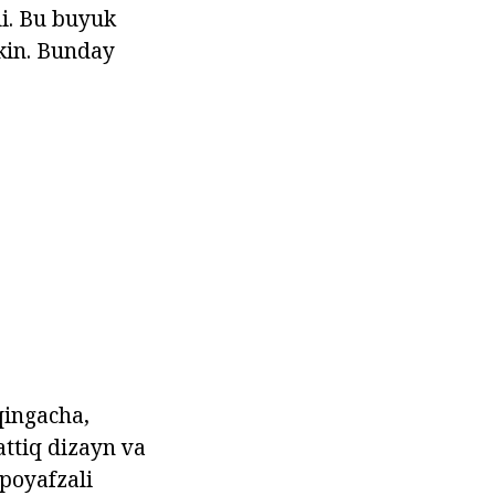
li. Bu buyuk
mkin. Bunday
ingacha,
attiq dizayn va
 poyafzali