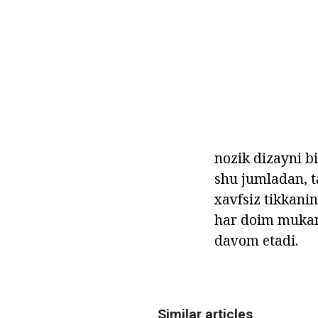
nozik dizayni bi
shu jumladan, ta
xavfsiz tikkanin
har doim mukamm
davom etadi.
Similar articles