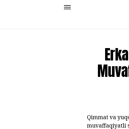
Erka
Muvaf
Qimmat va yuqor
muvaffaqiyatli s