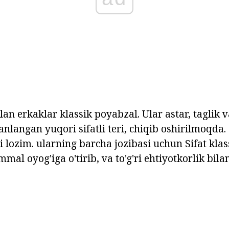
lan erkaklar klassik poyabzal. Ular astar, taglik v
nlangan yuqori sifatli teri, chiqib oshirilmoqda.
i lozim. ularning barcha jozibasi uchun Sifat kla
al oyog'iga o'tirib, va to'g'ri ehtiyotkorlik bila