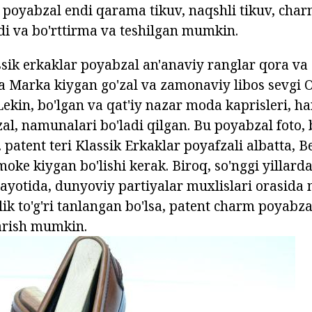
ic poyabzal endi qarama tikuv, naqshli tikuv, cha
ladi va bo'rttirma va teshilgan mumkin.
ssik erkaklar poyabzal an'anaviy ranglar qora va 
a Marka kiygan go'zal va zamonaviy libos sevgi O'g
Lekin, bo'lgan va qat'iy nazar moda kaprisleri, ha
al, namunalari bo'ladi qilgan. Bu poyabzal foto,
patent teri Klassik Erkaklar poyafzali albatta, B
oke kiygan bo'lishi kerak. Biroq, so'nggi yillard
ayotida, dunyoviy partiyalar muxlislari orasida 
lik to'g'ri tanlangan bo'lsa, patent charm poyabz
jarish mumkin.