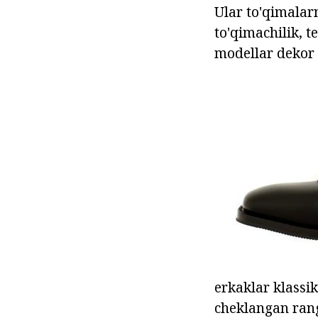
Ular to'qimalarn
to'qimachilik, t
modellar dekor h
erkaklar klassi
cheklangan rang 