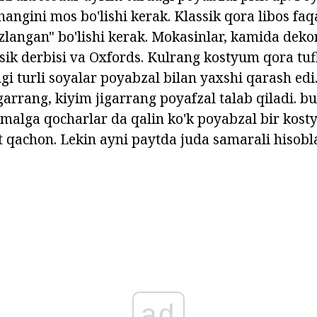
angini mos bo'lishi kerak. Klassik qora libos fa
ozlangan" bo'lishi kerak. Mokasinlar, kamida deko
ssik derbisi va Oxfords. Kulrang kostyum qora tufl
ngi turli soyalar poyabzal bilan yaxshi qarash edi
garrang, kiyim jigarrang poyafzal talab qiladi. bu
malga qocharlar da qalin ko'k poyabzal bir kos
t qachon. Lekin ayni paytda juda samarali hisobl
ad