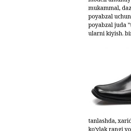
mukammal, dazm
poyabzal uchun 
poyabzal juda "t
ularni kiyish. b
tanlashda, xarid
ko'ylak rangi y