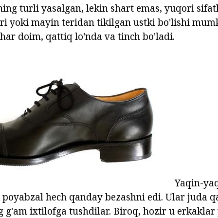
ing turli yasalgan, lekin shart emas, yuqori sifat
eri yoki mayin teridan tikilgan ustki bo'lishi mu
ar doim, qattiq lo'nda va tinch bo'ladi.
Yaqin-yaq
k poyabzal hech qanday bezashni edi. Ular juda q
g'am ixtilofga tushdilar. Biroq, hozir u erkaklar