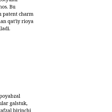
mos. Bu
u patent charm
an qat'iy rioya
ladi.
poyabzal
ular galstuk,
afzal birinchi