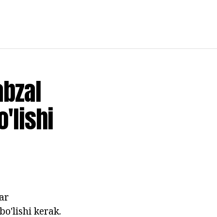
abzal
'lishi
ar
o'lishi kerak.