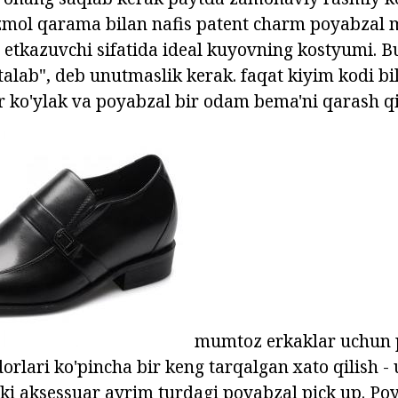
ol qarama bilan nafis patent charm poyabzal 
etkazuvchi sifatida ideal kuyovning kostyumi. B
alab", deb unutmaslik kerak. faqat kiyim kodi bil
ir ko'ylak va poyabzal bir odam bema'ni qarash qi
mumtoz erkaklar uchun 
orlari ko'pincha bir keng tarqalgan xato qilish - 
oki aksessuar ayrim turdagi poyabzal pick up. Poy