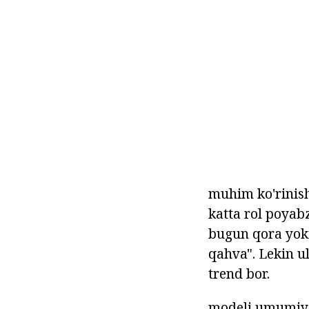
muhim ko'rinishi
katta rol poyabz
bugun qora yoki
qahva". Lekin u
trend bor.
modeli umumiy 