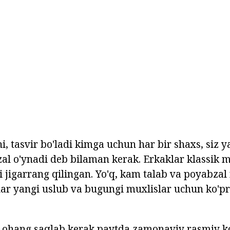
, tasvir bo'ladi kimga uchun har bir shaxs, siz y
al o'ynadi deb bilaman kerak. Erkaklar klassik mo
 jigarrang qilingan. Yo'q, kam talab va poyabzal 
lar yangi uslub va bugungi muxlislar uchun ko'
ohang saqlab kerak paytda zamonaviy rasmiy k