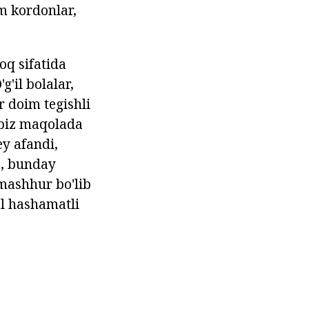
rm kordonlar,
oq sifatida
'il bolalar,
r doim tegishli
 biz maqolada
ey afandi,
a, bunday
mashhur bo'lib
al hashamatli