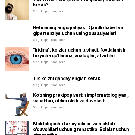
kerak?
Sog'liqni saqlash
Retinaning angiopatiyasi. Qandli diabet va
gipertenziya uchun uning xususiyatlari
Sog'liqni saqlash
"Iridina", ko'zlar uchun tushadi: foydalanish
bo'yicha qo'llanma, analoglar, sharhlar
Sog'liqni saqlash
Tik ko'zni qanday engish kerak
Sog'liqni saqlash
Ko'zning prekipopiyasi: simptomatologiyasi,
sabablari, oldini olish va davolash
Sog'liqni saqlash
Maktabgacha tarbiyachilar va maktab
o'quvchilari uchun gimnastika. Bolalar uchun