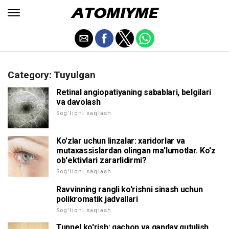
Category: Tuyulgan
Retinal angiopatiyaning sabablari, belgilari
va davolash
Sog'liqni saqlash
Ko'zlar uchun linzalar: xaridorlar va
mutaxassislardan olingan ma'lumotlar. Ko'z
ob'ektivlari zararlidirmi?
Sog'liqni saqlash
Ravvinning rangli ko'rishni sinash uchun
polikromatik jadvallari
Sog'liqni saqlash
Tunnel ko'rish: qachon va qanday qutulish