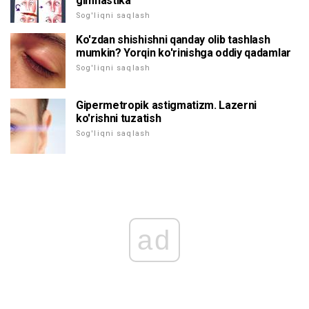
gimnastika
Sog'liqni saqlash
Ko'zdan shishishni qanday olib tashlash
mumkin? Yorqin ko'rinishga oddiy qadamlar
Sog'liqni saqlash
Gipermetropik astigmatizm. Lazerni
ko'rishni tuzatish
Sog'liqni saqlash
ad