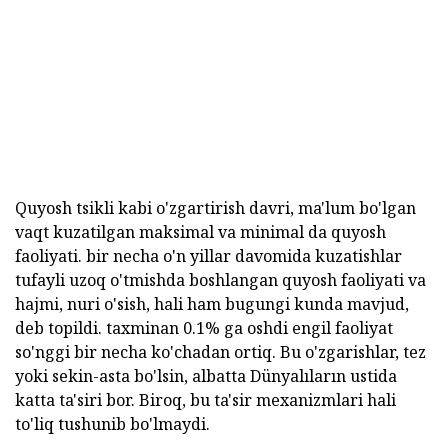
Quyosh tsikli kabi o'zgartirish davri, ma'lum bo'lgan
vaqt kuzatilgan maksimal va minimal da quyosh
faoliyati. bir necha o'n yillar davomida kuzatishlar
tufayli uzoq o'tmishda boshlangan quyosh faoliyati va
hajmi, nuri o'sish, hali ham bugungi kunda mavjud,
deb topildi. taxminan 0.1% ga oshdi engil faoliyat
so'nggi bir necha ko'chadan ortiq. Bu o'zgarishlar, tez
yoki sekin-asta bo'lsin, albatta Dünyalıların ustida
katta ta'siri bor. Biroq, bu ta'sir mexanizmlari hali
to'liq tushunib bo'lmaydi.