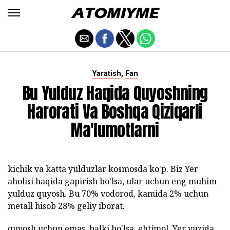
,
Yaratish
Fan
Bu Yulduz Haqida Quyoshning
Harorati Va Boshqa Qiziqarli
Ma'lumotlarni
kichik va katta yulduzlar kosmosda ko'p. Biz Yer
aholisi haqida gapirish bo'lsa, ular uchun eng muhim
yulduz quyosh. Bu 70% vodorod, kamida 2% uchun
metall hisob 28% geliy iborat.
quyosh uchun emas, balki bo'lsa, ehtimol, Yer yuzida