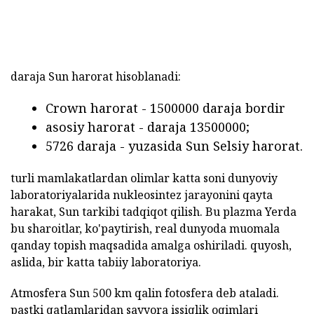
daraja Sun harorat hisoblanadi:
Crown harorat - 1500000 daraja bordir
asosiy harorat - daraja 13500000;
5726 daraja - yuzasida Sun Selsiy harorat.
turli mamlakatlardan olimlar katta soni dunyoviy
laboratoriyalarida nukleosintez jarayonini qayta
harakat, Sun tarkibi tadqiqot qilish. Bu plazma Yerda
bu sharoitlar, ko'paytirish, real dunyoda muomala
qanday topish maqsadida amalga oshiriladi. quyosh,
aslida, bir katta tabiiy laboratoriya.
Atmosfera Sun 500 km qalin fotosfera deb ataladi.
pastki qatlamlaridan sayyora issiqlik oqimlari