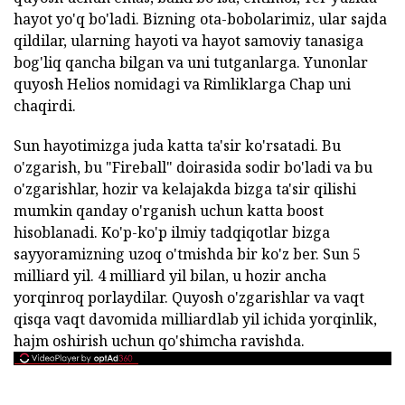
hayot yo'q bo'ladi. Bizning ota-bobolarimiz, ular sajda
qildilar, ularning hayoti va hayot samoviy tanasiga
bog'liq qancha bilgan va uni tutganlarga. Yunonlar
quyosh Helios nomidagi va Rimliklarga Chap uni
chaqirdi.
Sun hayotimizga juda katta ta'sir ko'rsatadi. Bu
o'zgarish, bu "Fireball" doirasida sodir bo'ladi va bu
o'zgarishlar, hozir va kelajakda bizga ta'sir qilishi
mumkin qanday o'rganish uchun katta boost
hisoblanadi. Ko'p-ko'p ilmiy tadqiqotlar bizga
sayyoramizning uzoq o'tmishda bir ko'z ber. Sun 5
milliard yil. 4 milliard yil bilan, u hozir ancha
yorqinroq porlaydilar. Quyosh o'zgarishlar va vaqt
qisqa vaqt davomida milliardlab yil ichida yorqinlik,
hajm oshirish uchun qo'shimcha ravishda.