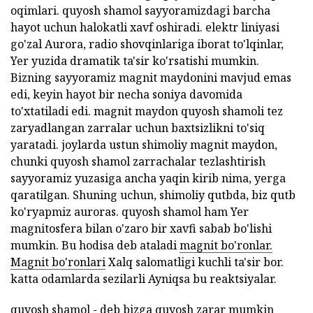
oqimlari. quyosh shamol sayyoramizdagi barcha
hayot uchun halokatli xavf oshiradi. elektr liniyasi
go'zal Aurora, radio shovqinlariga iborat to'lqinlar,
Yer yuzida dramatik ta'sir ko'rsatishi mumkin.
Bizning sayyoramiz magnit maydonini mavjud emas
edi, keyin hayot bir necha soniya davomida
to'xtatiladi edi. magnit maydon quyosh shamoli tez
zaryadlangan zarralar uchun baxtsizlikni to'siq
yaratadi. joylarda ustun shimoliy magnit maydon,
chunki quyosh shamol zarrachalar tezlashtirish
sayyoramiz yuzasiga ancha yaqin kirib nima, yerga
qaratilgan. Shuning uchun, shimoliy qutbda, biz qutb
ko'ryapmiz auroras. quyosh shamol ham Yer
magnitosfera bilan o'zaro bir xavfi sabab bo'lishi
mumkin. Bu hodisa deb ataladi
magnit bo'ronlar.
Magnit bo'ronlari
Xalq salomatligi kuchli ta'sir bor.
katta odamlarda sezilarli Ayniqsa bu reaktsiyalar.
quyosh shamol - deb bizga quyosh zarar mumkin