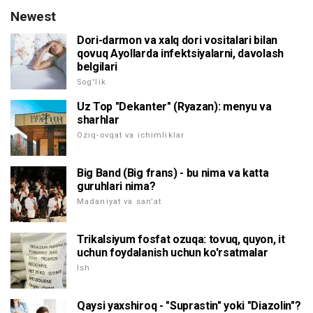
Newest
Dori-darmon va xalq dori vositalari bilan
qovuq Ayollarda infektsiyalarni, davolash
belgilari
Sog'lik
Uz Top "Dekanter" (Ryazan): menyu va
sharhlar
Oziq-ovqat va ichimliklar
Big Band (Big frans) - bu nima va katta
guruhlari nima?
Madaniyat va san'at
Trikalsiyum fosfat ozuqa: tovuq, quyon, it
uchun foydalanish uchun ko'rsatmalar
Ish
Qaysi yaxshiroq - "Suprastin" yoki "Diazolin"?