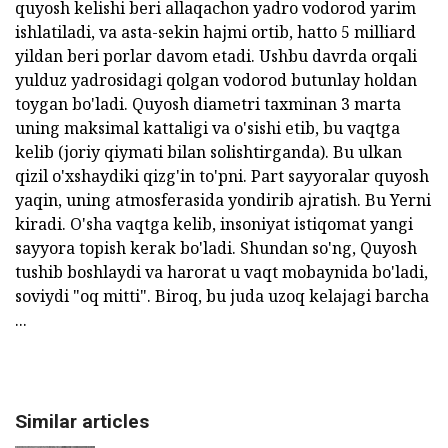
quyosh kelishi beri allaqachon yadro vodorod yarim
ishlatiladi, va asta-sekin hajmi ortib, hatto 5 milliard
yildan beri porlar davom etadi. Ushbu davrda orqali
yulduz yadrosidagi qolgan vodorod butunlay holdan
toygan bo'ladi. Quyosh diametri taxminan 3 marta
uning maksimal kattaligi va o'sishi etib, bu vaqtga
kelib (joriy qiymati bilan solishtirganda). Bu ulkan
qizil o'xshaydiki qizg'in to'pni. Part sayyoralar quyosh
yaqin, uning atmosferasida yondirib ajratish. Bu Yerni
kiradi. O'sha vaqtga kelib, insoniyat istiqomat yangi
sayyora topish kerak bo'ladi. Shundan so'ng, Quyosh
tushib boshlaydi va harorat u vaqt mobaynida bo'ladi,
soviydi "oq mitti". Biroq, bu juda uzoq kelajagi barcha
...
Similar articles