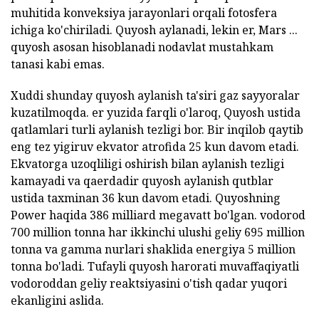
muhitida konveksiya jarayonlari orqali fotosfera
ichiga ko'chiriladi. Quyosh aylanadi, lekin er, Mars ...
quyosh asosan hisoblanadi nodavlat mustahkam
tanasi kabi emas.
Xuddi shunday quyosh aylanish ta'siri gaz sayyoralar
kuzatilmoqda. er yuzida farqli o'laroq, Quyosh ustida
qatlamlari turli aylanish tezligi bor. Bir inqilob qaytib
eng tez yigiruv ekvator atrofida 25 kun davom etadi.
Ekvatorga uzoqliligi oshirish bilan aylanish tezligi
kamayadi va qaerdadir quyosh aylanish qutblar
ustida taxminan 36 kun davom etadi. Quyoshning
Power haqida 386 milliard megavatt bo'lgan. vodorod
700 million tonna har ikkinchi ulushi geliy 695 million
tonna va gamma nurlari shaklida energiya 5 million
tonna bo'ladi. Tufayli quyosh harorati muvaffaqiyatli
vodoroddan geliy reaktsiyasini o'tish qadar yuqori
ekanligini aslida.