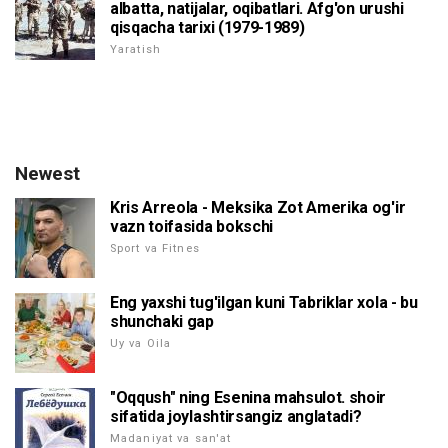
albatta, natijalar, oqibatlari. Afg'on urushi
qisqacha tarixi (1979-1989)
Yaratish
Newest
Kris Arreola - Meksika Zot Amerika og'ir
vazn toifasida bokschi
Sport va Fitnes
Eng yaxshi tug'ilgan kuni Tabriklar xola - bu
shunchaki gap
Uy va Oila
"Oqqush" ning Esenina mahsulot. shoir
sifatida joylashtirsangiz anglatadi?
Madaniyat va san'at