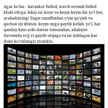
Agar bo'lsa - havaskor futbol, watch sevimli futbol
klubi efirga, lekin siz hozir va keyin keyin bir yo'l bor,
aralashtiring! Faqat tanaffusdan o'yin qo'yish va
qachon siz iltimos, keyin unga qaytib kelish. yo'l, har
qanday kino yoki dastur tomonidan, adabiyot
davomida to'g'ri qaytib orqaga va siz xohlagan har
doim ko'rishingiz mumkin.