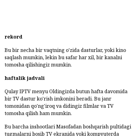
rekord
Bu bir necha bir vaqtning o'zida dasturlar, yoki kino
saqlash mumkin, lekin bu safar har xil, bir kanalni
tomosha qilishingiz mumkin.
haftalik jadvali
Qulay IPTV menyu Oldingizda butun hafta davomida
bir TV dastur ko'rish imkonini beradi. Bu janr
tomonidan qo'ng'iroq va didingiz filmlar va TV
tomosha qilish ham mumkin.
Bu barcha inshootlari Masofadan boshqarish pultidagi
tugmalarni bosib TV ekranida yoki kompyuterda