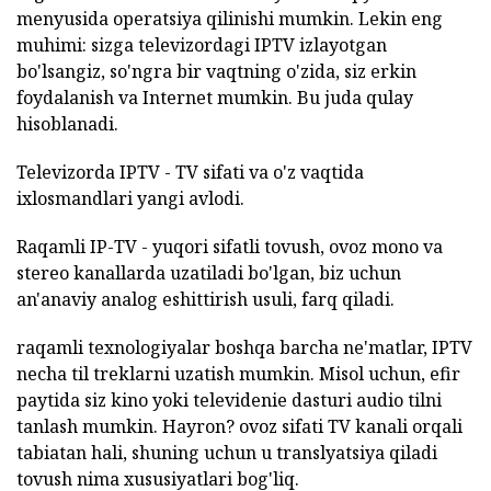
menyusida operatsiya qilinishi mumkin. Lekin eng
muhimi: sizga televizordagi IPTV izlayotgan
bo'lsangiz, so'ngra bir vaqtning o'zida, siz erkin
foydalanish va Internet mumkin. Bu juda qulay
hisoblanadi.
Televizorda IPTV - TV sifati va o'z vaqtida
ixlosmandlari yangi avlodi.
Raqamli IP-TV - yuqori sifatli tovush, ovoz mono va
stereo kanallarda uzatiladi bo'lgan, biz uchun
an'anaviy analog eshittirish usuli, farq qiladi.
raqamli texnologiyalar boshqa barcha ne'matlar, IPTV
necha til treklarni uzatish mumkin. Misol uchun, efir
paytida siz kino yoki televidenie dasturi audio tilni
tanlash mumkin. Hayron? ovoz sifati TV kanali orqali
tabiatan hali, shuning uchun u translyatsiya qiladi
tovush nima xususiyatlari bog'liq.