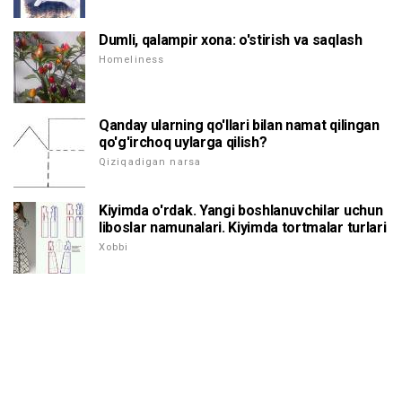
Dumli, qalampir xona: o'stirish va saqlash
Homeliness
Qanday ularning qo'llari bilan namat qilingan
qo'g'irchoq uylarga qilish?
Qiziqadigan narsa
Kiyimda o'rdak. Yangi boshlanuvchilar uchun
liboslar namunalari. Kiyimda tortmalar turlari
Xobbi