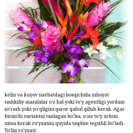
kelin va kuyov navbatdagi bosqichida nihoyat
tashkiliy masalalar o'z hal yoki to'y agentligi yordam
so'rash yoki yo'qligini qaror qabul qilish kerak. Agar
birinchi variantni tanlagan bo'lsa, u siz to'y uchun
nima kerak ro'yxatini quyida taqdim tegishli bo'ladi.
To'liq ro'yxati: