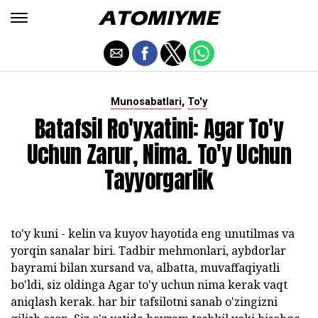
,
Munosabatlari
To'y
Batafsil Ro'yxatini: Agar To'y
Uchun Zarur, Nima. To'y Uchun
Tayyorgarlik
to'y kuni - kelin va kuyov hayotida eng unutilmas va
yorqin sanalar biri. Tadbir mehmonlari, aybdorlar
bayrami bilan xursand va, albatta, muvaffaqiyatli
bo'ldi, siz oldinga Agar to'y uchun nima kerak vaqt
aniqlash kerak. har bir tafsilotni sanab o'zingizni