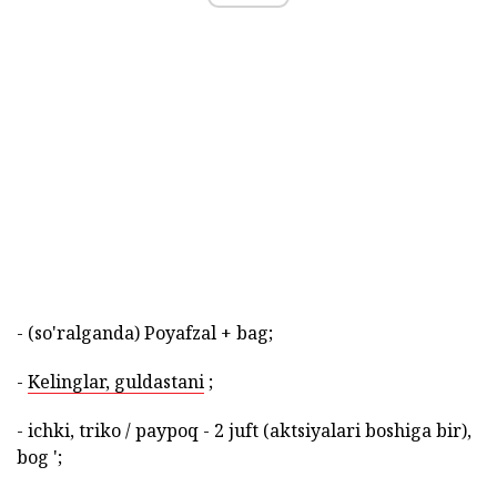
- (so'ralganda) Poyafzal + bag;
-
Kelinglar, guldastani
;
- ichki, triko / paypoq - 2 juft (aktsiyalari boshiga bir),
bog ';