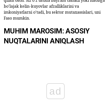
qilish oson. Siz o'z ustida bayram tashkil yoki hisobga
bo'lajak kelin-kuyovlar afzalliklarini va
imkoniyatlarni o'tadi, bu sektor mutaxassislari, uni
Faso mumkin.
MUHIM MAROSIM: ASOSIY
NUQTALARINI ANIQLASH
ad