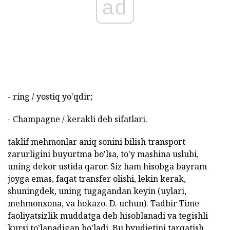
ad
- ring / yostiq yo'qdir;
- Champagne / kerakli deb sifatlari.
taklif mehmonlar aniq sonini bilish transport
zarurligini buyurtma bo'lsa, to'y mashina uslubi,
uning dekor ustida qaror. Siz ham hisobga bayram
joyga emas, faqat transfer olishi, lekin kerak,
shuningdek, uning tugagandan keyin (uylari,
mehmonxona, va hokazo. D. uchun). Tadbir Time
faoliyatsizlik muddatga deb hisoblanadi va tegishli
kursi to'lanadigan bo'ladi. Bu byudjetini tarqatish