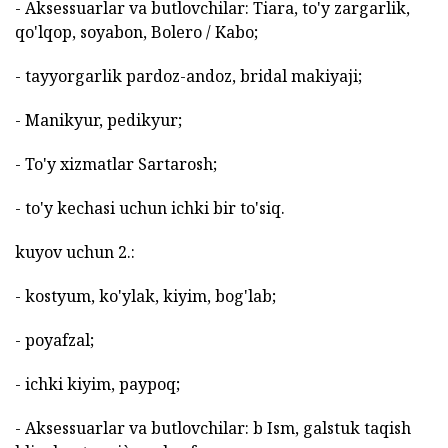
- Aksessuarlar va butlovchilar: Tiara, to'y zargarlik,
qo'lqop, soyabon, Bolero / Kabo;
- tayyorgarlik pardoz-andoz, bridal makiyaji;
- Manikyur, pedikyur;
- To'y xizmatlar Sartarosh;
- to'y kechasi uchun ichki bir to'siq.
kuyov uchun 2.:
- kostyum, ko'ylak, kiyim, bog'lab;
- poyafzal;
- ichki kiyim, paypoq;
- Aksessuarlar va butlovchilar: b Ism, galstuk taqish