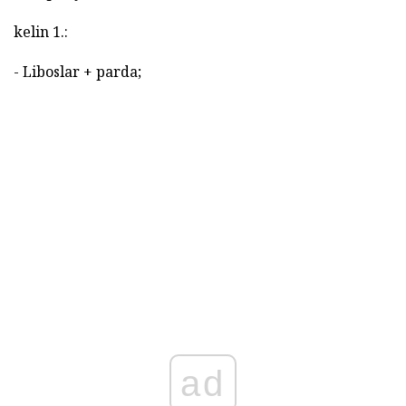
kelin 1.:
- Liboslar + parda;
ad