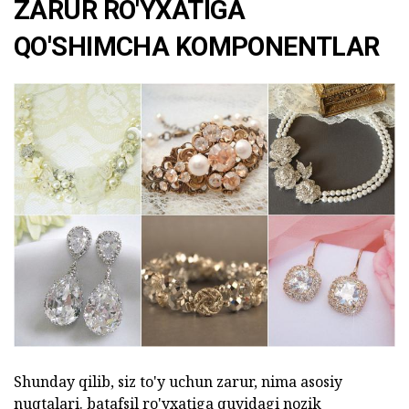
ZARUR RO'YXATIGA
QO'SHIMCHA KOMPONENTLAR
Shunday qilib, siz to'y uchun zarur, nima asosiy
nuqtalari. batafsil ro'yxatiga quyidagi nozik