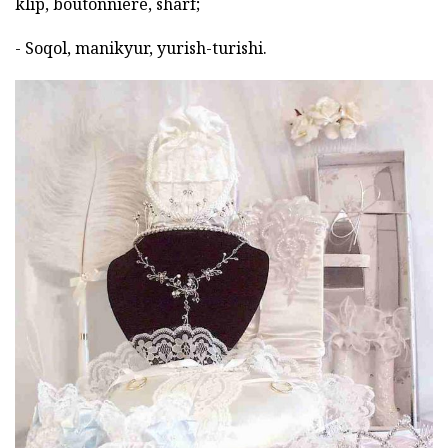
klip, boutonnière, sharf;
- Soqol, manikyur, yurish-turishi.