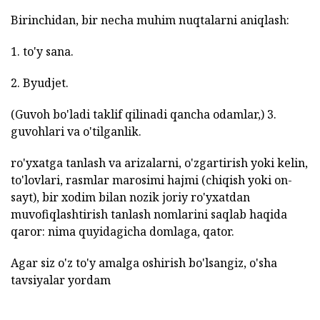
Birinchidan, bir necha muhim nuqtalarni aniqlash:
1. to'y sana.
2. Byudjet.
(Guvoh bo'ladi taklif qilinadi qancha odamlar,) 3.
guvohlari va o'tilganlik.
ro'yxatga tanlash va arizalarni, o'zgartirish yoki kelin,
to'lovlari, rasmlar marosimi hajmi (chiqish yoki on-
sayt), bir xodim bilan nozik joriy ro'yxatdan
muvofiqlashtirish tanlash nomlarini saqlab haqida
qaror: nima quyidagicha domlaga, qator.
Agar siz o'z to'y amalga oshirish bo'lsangiz, o'sha
tavsiyalar yordam