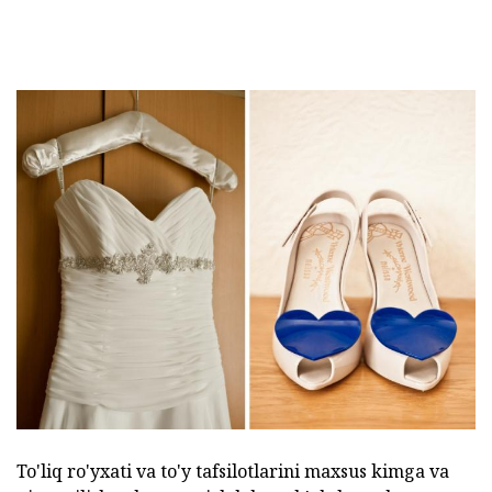
To'liq ro'yxati va to'y tafsilotlarini maxsus kimga va