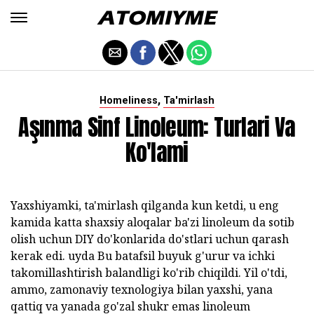
,
Homeliness
Ta'mirlash
Aşınma Sinf Linoleum: Turlari Va
Ko'lami
Yaxshiyamki, ta'mirlash qilganda kun ketdi, u eng
kamida katta shaxsiy aloqalar ba'zi linoleum da sotib
olish uchun DIY do'konlarida do'stlari uchun qarash
kerak edi. uyda Bu batafsil buyuk g'urur va ichki
takomillashtirish balandligi ko'rib chiqildi. Yil o'tdi,
ammo, zamonaviy texnologiya bilan yaxshi, yana
qattiq va yanada go'zal shukr emas linoleum