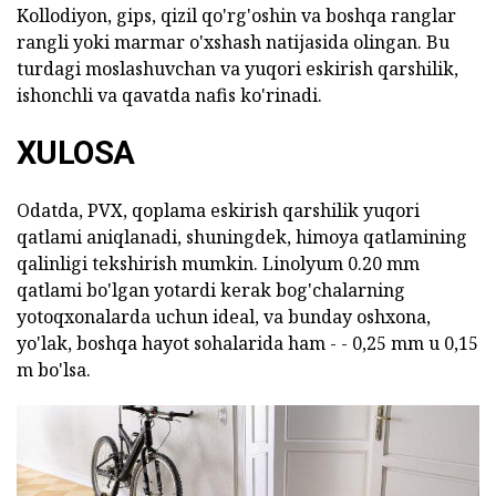
Kollodiyon, gips, qizil qo'rg'oshin va boshqa ranglar
rangli yoki marmar o'xshash natijasida olingan. Bu
turdagi moslashuvchan va yuqori eskirish qarshilik,
ishonchli va qavatda nafis ko'rinadi.
XULOSA
Odatda, PVX, qoplama eskirish qarshilik yuqori
qatlami aniqlanadi, shuningdek, himoya qatlamining
qalinligi tekshirish mumkin. Linolyum 0.20 mm
qatlami bo'lgan yotardi kerak bog'chalarning
yotoqxonalarda uchun ideal, va bunday oshxona,
yo'lak, boshqa hayot sohalarida ham - - 0,25 mm u 0,15
m bo'lsa.