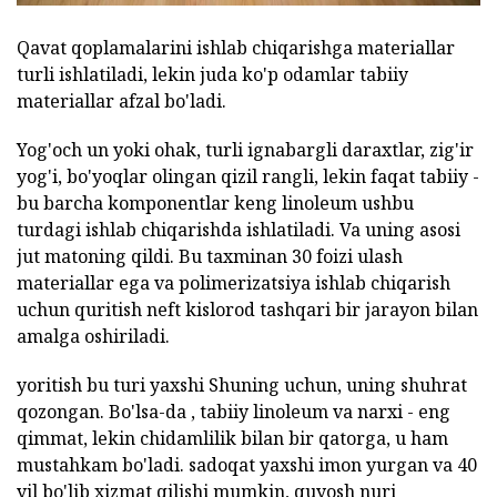
Qavat qoplamalarini ishlab chiqarishga materiallar
turli ishlatiladi, lekin juda ko'p odamlar tabiiy
materiallar afzal bo'ladi.
Yog'och un yoki ohak, turli ignabargli daraxtlar, zig'ir
yog'i, bo'yoqlar olingan qizil rangli, lekin faqat tabiiy -
bu barcha komponentlar keng linoleum ushbu
turdagi ishlab chiqarishda ishlatiladi. Va uning asosi
jut matoning qildi. Bu taxminan 30 foizi ulash
materiallar ega va polimerizatsiya ishlab chiqarish
uchun quritish neft kislorod tashqari bir jarayon bilan
amalga oshiriladi.
yoritish bu turi yaxshi Shuning uchun, uning shuhrat
qozongan. Bo'lsa-da , tabiiy linoleum va narxi - eng
qimmat, lekin chidamlilik bilan bir qatorga, u ham
mustahkam bo'ladi. sadoqat yaxshi imon yurgan va 40
yil bo'lib xizmat qilishi mumkin, quyosh nuri