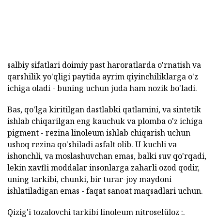
salbiy sifatlari doimiy past haroratlarda o'rnatish va
qarshilik yo'qligi paytida ayrim qiyinchiliklarga o'z
ichiga oladi - buning uchun juda ham nozik bo'ladi.
Bas, qo'lga kiritilgan dastlabki qatlamini, va sintetik
ishlab chiqarilgan eng kauchuk va plomba o'z ichiga
pigment - rezina linoleum ishlab chiqarish uchun
ushoq rezina qo'shiladi asfalt olib. U kuchli va
ishonchli, va moslashuvchan emas, balki suv qo'rqadi,
lekin xavfli moddalar insonlarga zaharli ozod qodir,
uning tarkibi, chunki, bir turar-joy maydoni
ishlatiladigan emas - faqat sanoat maqsadlari uchun.
Qizig'i tozalovchi tarkibi linoleum nitroselüloz :.