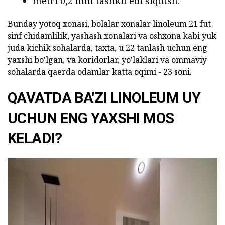
metri 0,2 mm tashkil edi siqilish.
Bunday yotoq xonasi, bolalar xonalar linoleum 21 fut
sinf chidamlilik, yashash xonalari va oshxona kabi yuk
juda kichik sohalarda, taxta, u 22 tanlash uchun eng
yaxshi bo'lgan, va koridorlar, yo'laklari va ommaviy
sohalarda qaerda odamlar katta oqimi - 23 soni.
QAVATDA BA'ZI LINOLEUM UY
UCHUN ENG YAXSHI MOS
KELADI?