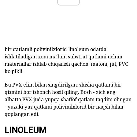
bir qatlamli polivinilxlorid linoleum odatda
ishlatiladigan xom ma'lum substrat qatlami uchun
materiallar ishlab chiqarish qachon: matoni, jüt, PVC
ko'pikli.
Bu PVX elim bilan singdirilgan: shisha qatlami bir
qismini bor ishonch hosil qiling. Bosh - zich eng
albatta PVX juda yupqa shaffof qatlam taqdim olingan
- yuzaki yuz qatlami polivinilxlorid bir naqsh bilan
qoplangan edi.
LINOLEUM