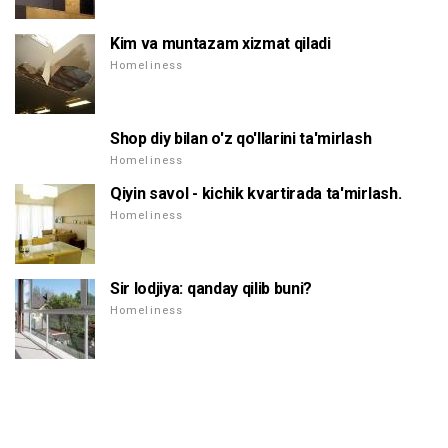
Kim va muntazam xizmat qiladi
Homeliness
Shop diy bilan o'z qo'llarini ta'mirlash
Homeliness
Qiyin savol - kichik kvartirada ta'mirlash.
Homeliness
Sir lodjiya: qanday qilib buni?
Homeliness