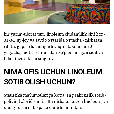
bir yarim-tijorat turi, linoleum chidamlilik sinf bor -
31-34. uy-joy va savdo o'rtasida o'rtacha - nisbatan
sifatli, gapirish. uning ish vaqti - taxminan 20
yilgacha, metri 0,1 mm dan ko'p bo'lmagan siqilish
bilan tovushlarni singdiradi.
NIMA OFIS UCHUN LINOLEUM
SOTIB OLISH UCHUN?
Statistika ma'lumotlariga ko'ra, eng sabrsizlik sotib -
polivinil xlorid zamin. Bu nisbatan arzon linoleum, va
uning turlari - ko'p. da olinishi mumkin: