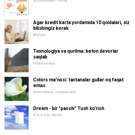
Qiziqadigan narsa
Agar kredit karta yordamida 10 qoidalari, siz
bilishingiz kerak
Moliya
Texnologiya va qurilma: beton devorlar
saqlab
Homeliness
Colors ma'nosi: tantanalar gullar oq faqat
emas
Intellektual rivojlanishi
Dream - bir "passiv" Tush ko'rish
O'z-o'zini ekish