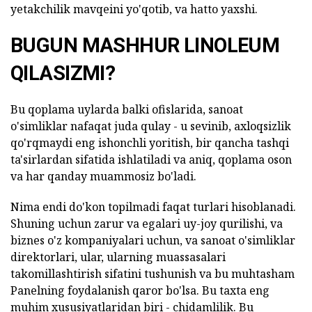
yetakchilik mavqeini yo'qotib, va hatto yaxshi.
BUGUN MASHHUR LINOLEUM
QILASIZMI?
Bu qoplama uylarda balki ofislarida, sanoat
o'simliklar nafaqat juda qulay - u sevinib, axloqsizlik
qo'rqmaydi eng ishonchli yoritish, bir qancha tashqi
ta'sirlardan sifatida ishlatiladi va aniq, qoplama oson
va har qanday muammosiz bo'ladi.
Nima endi do'kon topilmadi faqat turlari hisoblanadi.
Shuning uchun zarur va egalari uy-joy qurilishi, va
biznes o'z kompaniyalari uchun, va sanoat o'simliklar
direktorlari, ular, ularning muassasalari
takomillashtirish sifatini tushunish va bu muhtasham
Panelning foydalanish qaror bo'lsa. Bu taxta eng
muhim xususiyatlaridan biri - chidamlilik. Bu