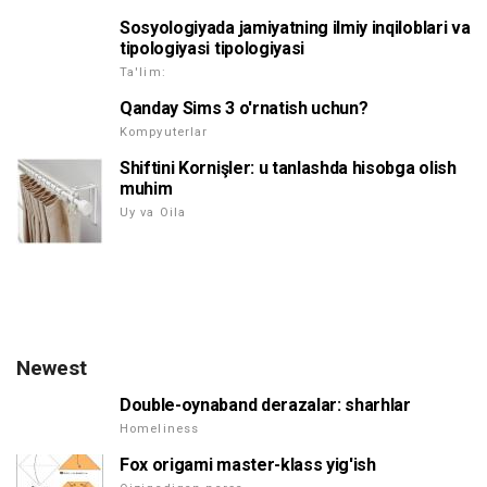
Sosyologiyada jamiyatning ilmiy inqiloblari va
tipologiyasi tipologiyasi
Ta'lim:
Qanday Sims 3 o'rnatish uchun?
Kompyuterlar
Shiftini Kornişler: u tanlashda hisobga olish
muhim
Uy va Oila
Newest
Double-oynaband derazalar: sharhlar
Homeliness
Fox origami master-klass yig'ish