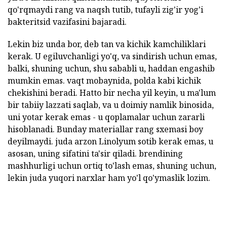
qo'rqmaydi rang va naqsh tutib, tufayli zig'ir yog'i
bakteritsid vazifasini bajaradi.
Lekin biz unda bor, deb tan va kichik kamchiliklari
kerak. U egiluvchanligi yo'q, va sindirish uchun emas,
balki, shuning uchun, shu sababli u, haddan engashib
mumkin emas. vaqt mobaynida, polda kabi kichik
chekishini beradi. Hatto bir necha yil keyin, u ma'lum
bir tabiiy lazzati saqlab, va u doimiy namlik binosida,
uni yotar kerak emas - u qoplamalar uchun zararli
hisoblanadi. Bunday materiallar rang sxemasi boy
deyilmaydi. juda arzon Linolyum sotib kerak emas, u
asosan, uning sifatini ta'sir qiladi. brendining
mashhurligi uchun ortiq to'lash emas, shuning uchun,
lekin juda yuqori narxlar ham yo'l qo'ymaslik lozim.