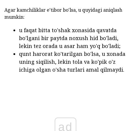
Agar kamchiliklar e'tibor bo'lsa, u quyidagi aniqlash
mumkin:
u faqat bitta to'shak xonasida qavatda
bo'lgani bir paytda noxush hid bo'ladi,
lekin tez orada u asar ham yo'q bo'ladi;
qunt harorat ko'tarilgan bo'lsa, u xonada
uning siqilish, lekin tola va ko'pik o'z
ichiga olgan o'sha turlari amal qilmaydi.
ad