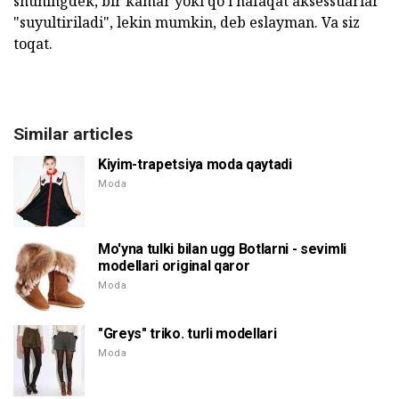
shuningdek, bir kamar yoki qo'l nafaqat aksessuarlar
"suyultiriladi", lekin mumkin, deb eslayman. Va siz
toqat.
Similar articles
Kiyim-trapetsiya moda qaytadi
Moda
Mo'yna tulki bilan ugg Botlarni - sevimli
modellari original qaror
Moda
"Greys" triko. turli modellari
Moda