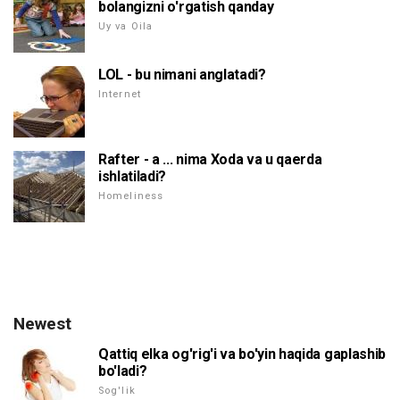
bolangizni o'rgatish qanday
Uy va Oila
LOL - bu nimani anglatadi?
Internet
Rafter - a ... nima Xoda va u qaerda
ishlatiladi?
Homeliness
Newest
Qattiq elka og'rig'i va bo'yin haqida gaplashib
bo'ladi?
Sog'lik