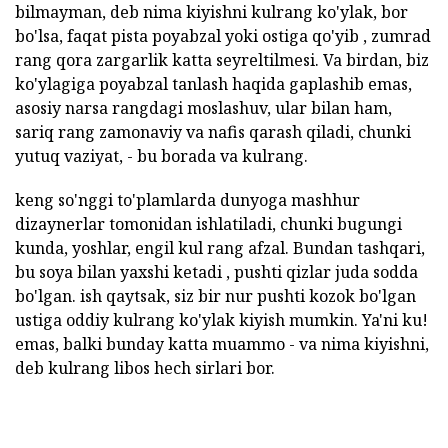
bilmayman, deb nima kiyishni kulrang ko'ylak, bor
bo'lsa, faqat pista poyabzal yoki ostiga qo'yib , zumrad
rang qora zargarlik katta seyreltilmesi. Va birdan, biz
ko'ylagiga poyabzal tanlash haqida gaplashib emas,
asosiy narsa rangdagi moslashuv, ular bilan ham,
sariq rang zamonaviy va nafis qarash qiladi, chunki
yutuq vaziyat, - bu borada va kulrang.
keng so'nggi to'plamlarda dunyoga mashhur
dizaynerlar tomonidan ishlatiladi, chunki bugungi
kunda, yoshlar, engil kul rang afzal. Bundan tashqari,
bu soya bilan yaxshi ketadi , pushti qizlar juda sodda
bo'lgan. ish qaytsak, siz bir nur pushti kozok bo'lgan
ustiga oddiy kulrang ko'ylak kiyish mumkin. Ya'ni ku!
emas, balki bunday katta muammo - va nima kiyishni,
deb kulrang libos hech sirlari bor.