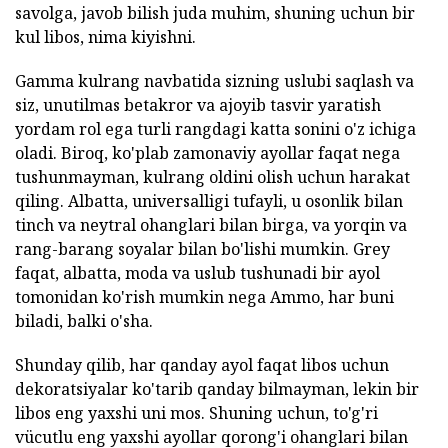
savolga, javob bilish juda muhim, shuning uchun bir
kul libos, nima kiyishni.
Gamma kulrang navbatida sizning uslubi saqlash va
siz, unutilmas betakror va ajoyib tasvir yaratish
yordam rol ega turli rangdagi katta sonini o'z ichiga
oladi. Biroq, ko'plab zamonaviy ayollar faqat nega
tushunmayman, kulrang oldini olish uchun harakat
qiling. Albatta, universalligi tufayli, u osonlik bilan
tinch va neytral ohanglari bilan birga, va yorqin va
rang-barang soyalar bilan bo'lishi mumkin. Grey
faqat, albatta, moda va uslub tushunadi bir ayol
tomonidan ko'rish mumkin nega Ammo, har buni
biladi, balki o'sha.
Shunday qilib, har qanday ayol faqat libos uchun
dekoratsiyalar ko'tarib qanday bilmayman, lekin bir
libos eng yaxshi uni mos. Shuning uchun, to'g'ri
vücutlu eng yaxshi ayollar qorong'i ohanglari bilan