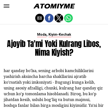
,
Moda
Kiyim-Kechak
Ajoyib Ta'mi Yoki Kulrang Libos,
Nima Kiyish?
har qanday bo'lsa, sening arbobi kamchiliklarini
yashirish aksincha barcha shakllarini ajratib
ko'rsatish yoki imkoniyati - Bugungi kunga kelib,
uning asosiy afzalligi, chunki, kulrang har qanday qiz
uchun ko'p tomonlama hisoblanadi. Biroq, bu ko'p
jihatdan kesib, uslubi bog'liq va butun majmui,
boshqa fanlar bilan birga mosligini kiyimidir. Ya'ni bir