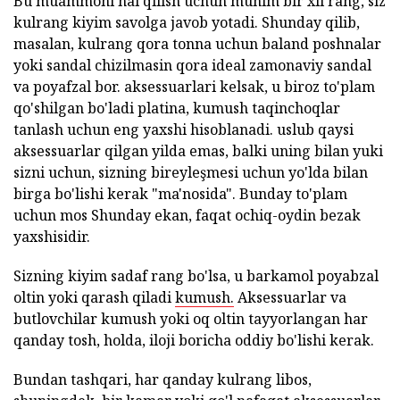
Bu muammoni hal qilish uchun muhim bir xil rang, siz
kulrang kiyim savolga javob yotadi. Shunday qilib,
masalan, kulrang qora tonna uchun baland poshnalar
yoki sandal chizilmasin qora ideal zamonaviy sandal
va poyafzal bor. aksessuarlari kelsak, u biroz to'plam
qo'shilgan bo'ladi platina, kumush taqinchoqlar
tanlash uchun eng yaxshi hisoblanadi. uslub qaysi
aksessuarlar qilgan yilda emas, balki uning bilan yuki
sizni uchun, sizning bireyleşmesi uchun yo'lda bilan
birga bo'lishi kerak "ma'nosida". Bunday to'plam
uchun mos Shunday ekan, faqat ochiq-oydin bezak
yaxshisidir.
Sizning kiyim sadaf rang bo'lsa, u barkamol poyabzal
oltin yoki qarash qiladi
kumush.
Aksessuarlar va
butlovchilar kumush yoki oq oltin tayyorlangan har
qanday tosh, holda, iloji boricha oddiy bo'lishi kerak.
Bundan tashqari, har qanday kulrang libos,