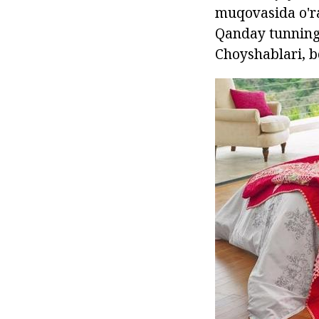
muqovasida o'ra
Qanday tunning 
Choyshablari, bo