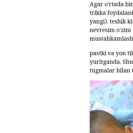
Agar o'rtada bi
trikka foydalani
yangi). teshik k
nevresim o'zini 
mustahkamlash, 
pastki va yon t
yuritganda. Shu
tugmalar bilan 