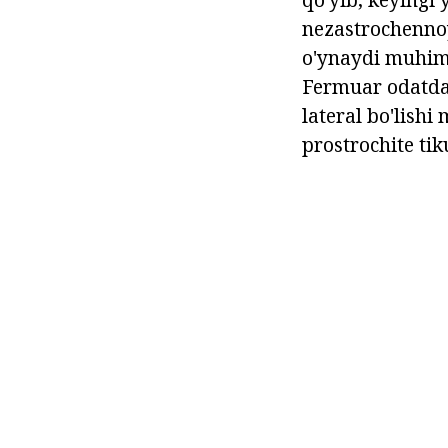
nezastrochennoy
o'ynaydi muhim 
Fermuar odatda 
lateral bo'lish
prostrochite tik