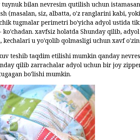
r tuynuk bilan nevresim qutilish uchun istamasang
sh (masalan, siz, albatta, o'z ranglarini kabi, yo
ichik tugmalar perimetri bo'yicha adyol ustida tik
- ko'chadan. xavfsiz holatda Shunday qilib, adyol
kechalari u yo'qolib qolmasligi uchun xavf o'zin
ikuv teshib taqdim etilishi mumkin qanday nevres
nday qilib zarrachalar adyol uchun bir joy zippe
tugagan bo'lishi mumkin.