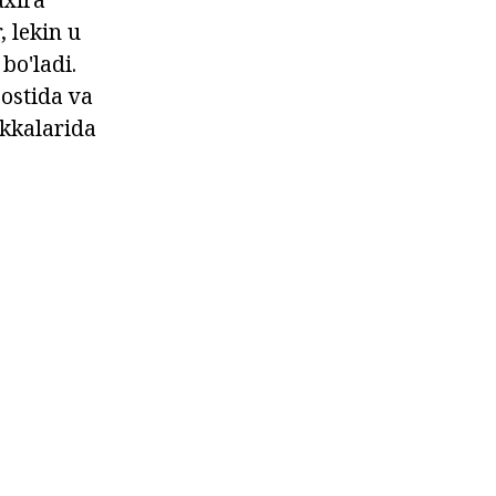
 lekin u
bo'ladi.
 ostida va
ekkalarida