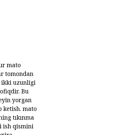
rur mato
har tomondan
ikki uzunligi
fiqdir. Bu
keyin yorgan
b ketish. mato
rning tıkınma
i ish qismini
axira