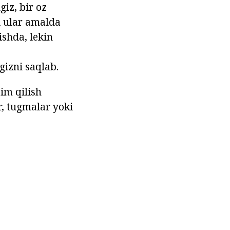
iz, bir oz
ki ular amalda
ishda, lekin
gizni saqlab.
im qilish
r, tugmalar yoki