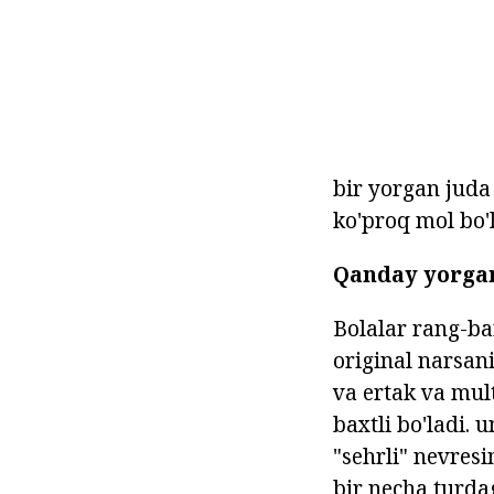
bir yorgan juda 
ko'proq mol bo'la
Qanday yorgan
Bolalar rang-ba
original narsan
va ertak va mult
baxtli bo'ladi. 
"sehrli" nevres
bir necha turda