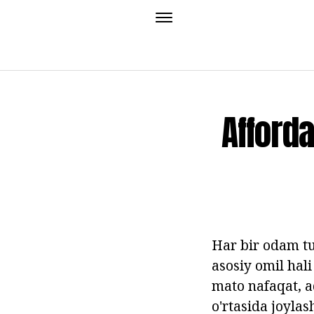
Afford
Har bir odam tu
asosiy omil hali
mato nafaqat, a
o'rtasida joylas