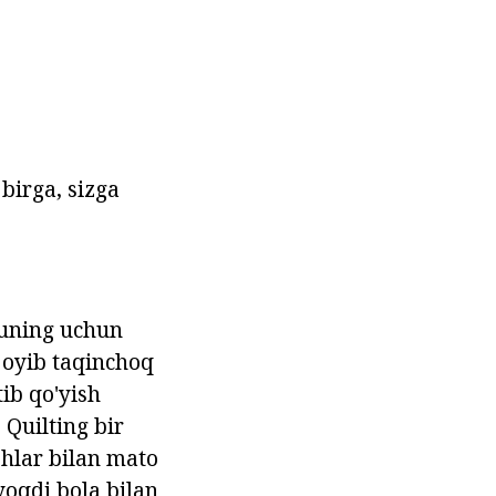
birga, sizga
 uning uchun
joyib taqinchoq
tib qo'yish
 Quilting bir
shlar bilan mato
yoqdi bola bilan