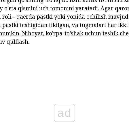
 o'rta qismini uch tomonini yaratadi. Agar qaror,
roli - qaerda pastki yoki yonida ochilish mavjud 
pastki teshigidan tikilgan, va tugmalari har ikki
i mumkin. Nihoyat, ko'rpa-to'shak uchun teshik ch
uv qulflash.
ad