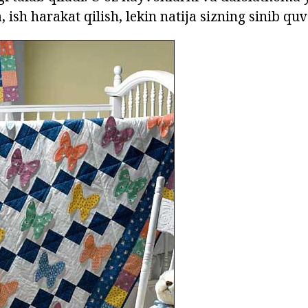
, ish harakat qilish, lekin natija sizning sinib quv