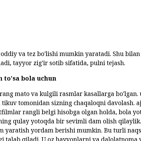
oddiy va tez bo'lishi mumkin yaratadi. Shu bilan 
di, tayyor zig'ir sotib sifatida, pulni tejash.
 to'sa
bola uchun
rang mato va kulgili rasmlar kasallarga bo'lgan.
i tikuv tomonidan sizning chaqaloqni davolash. a
filmlar rangli belgi hisobga olgan holda, bola yo
uning qulay yotoqda bir sevimli dam olish qilaylik.
im yaratish yordam berishi mumkin. Bu turli naq
gi talab qiladi. U oz hayvonlarni va dalolatnoma 