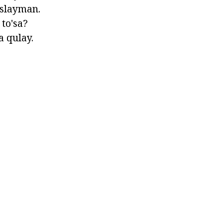
eslayman.
to'sa?
a qulay.