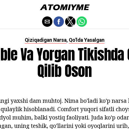
Qiziqadigan Narsa
Qo'lda Yasalgan
,
able Va Yorgan Tikishda
Qilib Oson
ngi yaxshi dam muhtoj. Nima bo'ladi ko'p narsa b
 qulaylik hisoblanadi. Comfort yuqori sifatli cho
dyol muhim, balki yostiq faoliyati. Juda ko'p oda
hgan, uning teshik, qo'llarini yoki oyoqlarini urib