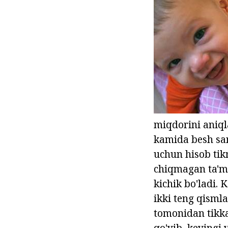
miqdorini aniql
kamida besh san
uchun hisob tik
chiqmagan ta'mi
kichik bo'ladi.
ikki teng qismla
tomonidan tikka
qo'yib, keyingi y