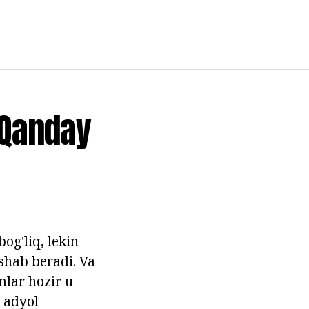
 Qanday
og'liq, lekin
yshab beradi. Va
mlar hozir u
, adyol