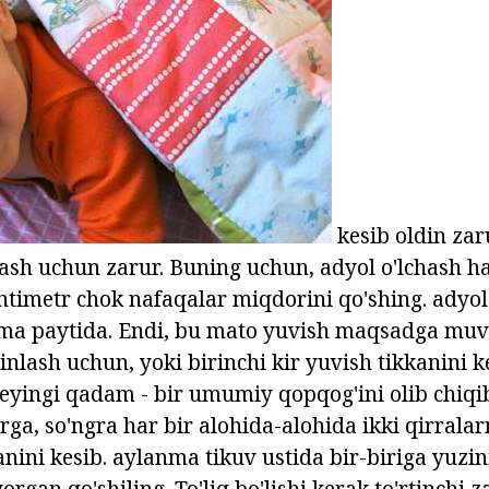
kesib oldin za
ash uchun zarur. Buning uchun, adyol o'lchash 
timetr chok nafaqalar miqdorini qo'shing. adyol 
ma paytida. Endi, bu mato yuvish maqsadga muvo
nlash uchun, yoki birinchi kir yuvish tikkanini 
 Keyingi qadam - bir umumiy qopqog'ini olib chiqi
rga, so'ngra har bir alohida-alohida ikki qirrala
nini kesib. aylanma tikuv ustida bir-biriga yuzin
organ qo'shiling. To'liq bo'lishi kerak to'rtinchi z