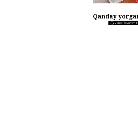
Qanday
yorgan