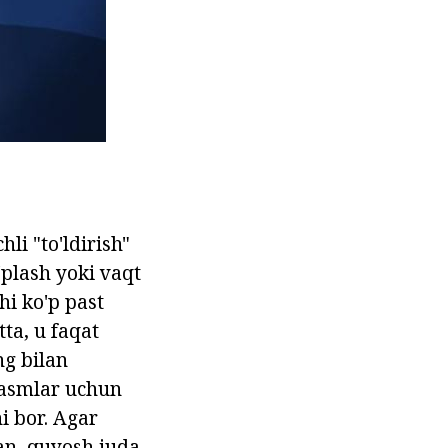
li "to'ldirish"
'plash yoki vaqt
hi ko'p past
ta, u faqat
ng bilan
rasmlar uchun
i bor. Agar
an, quyosh juda