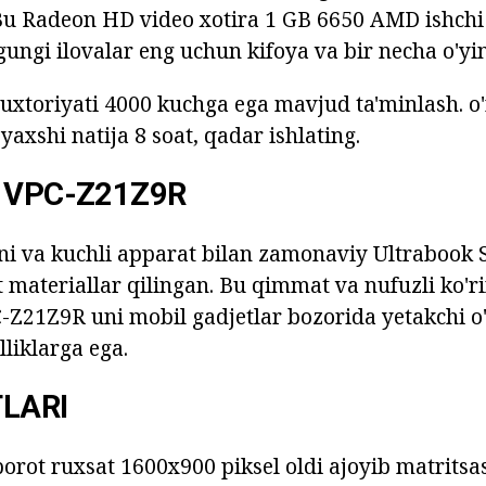
Bu Radeon HD video xotira 1 GB 6650 AMD ishchi o
ungi ilovalar eng uchun kifoya va bir necha o'yinl
xtoriyati 4000 kuchga ega mavjud ta'minlash. o
yaxshi natija 8 soat, qadar ishlating.
 VPC-Z21Z9R
ni va kuchli apparat bilan zamonaviy Ultrabook 
t materiallar qilingan. Bu qimmat va nufuzli ko'r
-Z21Z9R uni mobil gadjetlar bozorida yetakchi o'
lliklarga ega.
LARI
orot ruxsat 1600x900 piksel oldi ajoyib matritsas