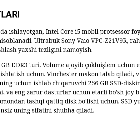
LARI
ida ishlayotgan, Intel Core i5 mobil protsessor fo
 hisoblanadi. Ultrabuk Sony Vaio VPC-Z21V9R, ra
shlash yaxshi tezligini namoyish.
GB DDR3 turi. Volume ajoyib çokluişlem uchun et
 ishlatish uchun. Vinchester makon talab qiladi, v
ning uchun ishlab chiqaruvchi 256 GB SSD-diskini
i, va eng zarur dasturlar uchun etarli bo'sh joy b
omondan tashqi qattiq disk bo'lishi uchun. SSD yu
nsiz uning sifatini shubha qiladi.