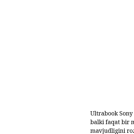
Ultrabook Sony
balki faqat bir 
mavjudligini roz