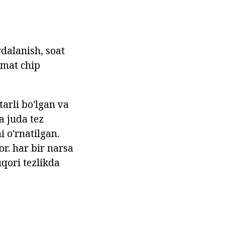
ydalanish, soat
hmat chip
arli bo'lgan va
a juda tez
 o'rnatilgan.
or. har bir narsa
qori tezlikda