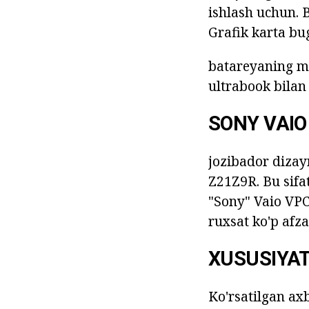
ishlash uchun. 
Grafik karta bug
batareyaning mu
ultrabook bilan 
SONY VAIO
jozibador dizay
Z21Z9R. Bu sifa
"Sony" Vaio VPC
ruxsat ko'p afza
XUSUSIYAT
Ko'rsatilgan axb