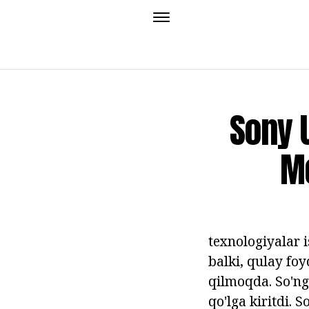
Sony 
Mo
texnologiyalar 
balki, qulay fo
qilmoqda. So'ng
qo'lga kiritdi.