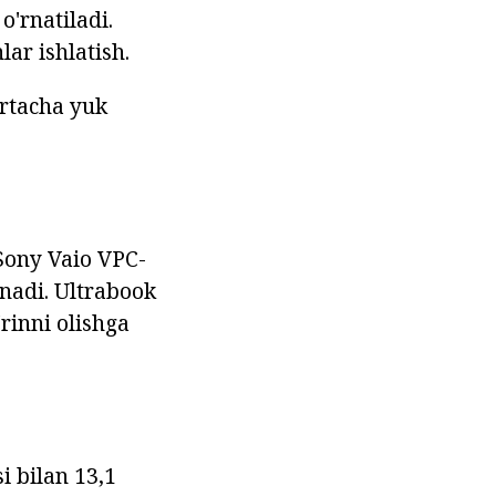
'rnatiladi.
ar ishlatish.
'rtacha yuk
Sony Vaio VPC-
inadi. Ultrabook
rinni olishga
i bilan 13,1