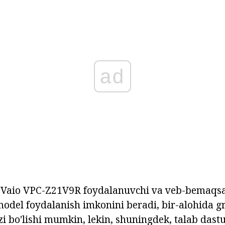
ad
 Vaio VPC-Z21V9R foydalanuvchi va veb-bemaqs
model foydalanish imkonini beradi, bir-alohida gr
i bo'lishi mumkin, lekin, shuningdek, talab dastu