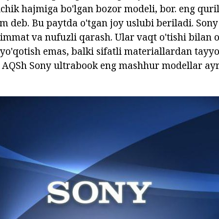
kichik hajmiga bo'lgan bozor modeli, bor. eng quri
m deb. Bu paytda o'tgan joy uslubi beriladi. Sony
mmat va nufuzli qarash. Ular vaqt o'tishi bilan o
yo'qotish emas, balki sifatli materiallardan tayyo
 AQSh Sony ultrabook eng mashhur modellar ayr