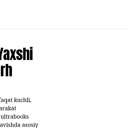
Yaxshi
arh
aqat kuchli,
harakat
 ultrabooks
avishda asosiy