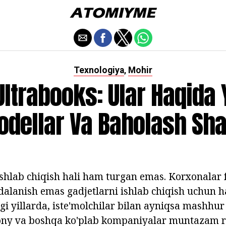
Texnologiya
Mohir
,
Ultrabooks: Ular Haqida 
dellar Va Baholash Sh
ishlab chiqish hali ham turgan emas. Korxonalar f
ydalanish emas gadjetlarni ishlab chiqish uchun 
gi yillarda, iste'molchilar bilan ayniqsa mashhur
 Sony va boshqa ko'plab kompaniyalar muntazam r