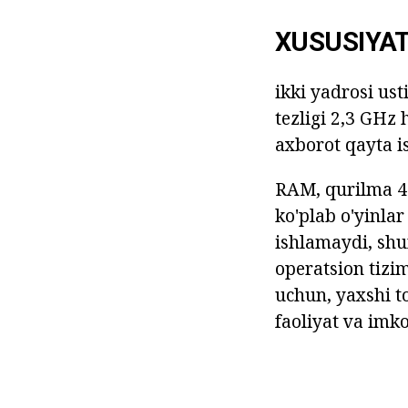
XUSUSIYAT
ikki yadrosi ust
tezligi 2,3 GHz
axborot qayta i
RAM, qurilma 4 
ko'plab o'yinlar
ishlamaydi, shu
operatsion tizim
uchun, yaxshi t
faoliyat va imko