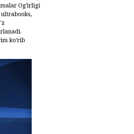
lmalar Og'irligi
 ultrabooks,
'z
rlanadi.
im ko'rib