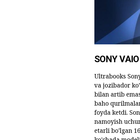
SONY VAIO
Ultrabooks Sony
va jozibador ko'
bilan artib emas
baho qurilmalar
foyda ketdi. So
namoyish uchun
etarli bo'lgan 1
ko'chada model