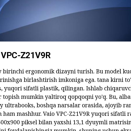
 VPC-Z21V9R
 birinchi ergonomik dizayni turish. Bu model kuch
rinishga birlashtirish imkoniga ega. tana kirni to
, yuqori sifatli plastik, qilingan. Ishlab chiqaruvc
 topish mumkin yaltiroq qopqoqni yo'q. Bu, albat
ny ultrabooks, boshqa narsalar orasida, ajoyib ra
 ham mashhur. Vaio VPC-Z21V9R yuqori sifatli 
600x900 piksel bilan yaxshi 13,1 dyuymli matrisin
ini foydalanishingiz mumkin, shuning uchun ekr