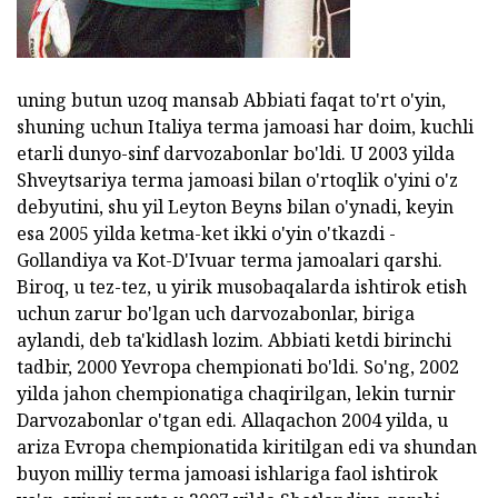
uning butun uzoq mansab Abbiati faqat to'rt o'yin,
shuning uchun Italiya terma jamoasi har doim, kuchli
etarli dunyo-sinf darvozabonlar bo'ldi. U 2003 yilda
Shveytsariya terma jamoasi bilan o'rtoqlik o'yini o'z
debyutini, shu yil Leyton Beyns bilan o'ynadi, keyin
esa 2005 yilda ketma-ket ikki o'yin o'tkazdi -
Gollandiya va Kot-D'Ivuar terma jamoalari qarshi.
Biroq, u tez-tez, u yirik musobaqalarda ishtirok etish
uchun zarur bo'lgan uch darvozabonlar, biriga
aylandi, deb ta'kidlash lozim. Abbiati ketdi birinchi
tadbir, 2000 Yevropa chempionati bo'ldi. So'ng, 2002
yilda jahon chempionatiga chaqirilgan, lekin turnir
Darvozabonlar o'tgan edi. Allaqachon 2004 yilda, u
ariza Evropa chempionatida kiritilgan edi va shundan
buyon milliy terma jamoasi ishlariga faol ishtirok