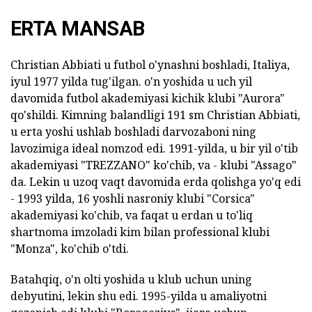
ERTA MANSAB
Christian Abbiati u futbol o'ynashni boshladi, Italiya,
iyul 1977 yilda tug'ilgan. o'n yoshida u uch yil
davomida futbol akademiyasi kichik klubi "Aurora"
qo'shildi. Kimning balandligi 191 sm Christian Abbiati,
u erta yoshi ushlab boshladi darvozaboni ning
lavozimiga ideal nomzod edi. 1991-yilda, u bir yil o'tib
akademiyasi "TREZZANO" ko'chib, va - klubi "Assago"
da. Lekin u uzoq vaqt davomida erda qolishga yo'q edi
- 1993 yilda, 16 yoshli nasroniy klubi "Corsica"
akademiyasi ko'chib, va faqat u erdan u to'liq
shartnoma imzoladi kim bilan professional klubi
"Monza", ko'chib o'tdi.
Batahqiq, o'n olti yoshida u klub uchun uning
debyutini, lekin shu edi. 1995-yilda u amaliyotni