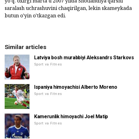
yo'q. oxirgi marta u 2007 yilda Shotlandiya qarshi
saralash uchrashuvini chaqirilgan, lekin skameykada
butun o'yin o'tkazgan edi.
Similar articles
Latviya bosh murabbiyi Aleksandrs Starkovs
Sport va Fitnes
Ispaniya himoyachisi Alberto Moreno
Sport va Fitnes
Kamerunlik himoyachi Joel Matip
Sport va Fitnes