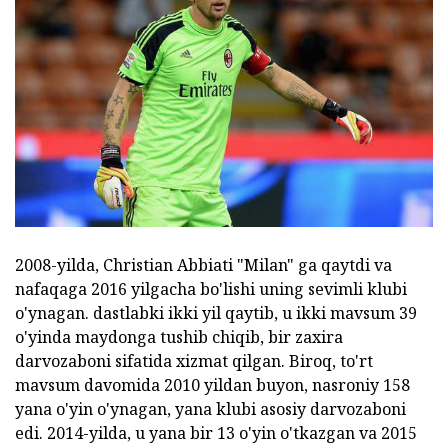
2008-yilda, Christian Abbiati "Milan" ga qaytdi va
nafaqaga 2016 yilgacha bo'lishi uning sevimli klubi
o'ynagan. dastlabki ikki yil qaytib, u ikki mavsum 39
o'yinda maydonga tushib chiqib, bir zaxira
darvozaboni sifatida xizmat qilgan. Biroq, to'rt
mavsum davomida 2010 yildan buyon, nasroniy 158
yana o'yin o'ynagan, yana klubi asosiy darvozaboni
edi. 2014-yilda, u yana bir 13 o'yin o'tkazgan va 2015