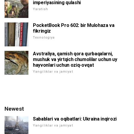
imperiyasining qulashi
Yaratish
PocketBook Pro 602: bir Mulohaza va
fikringiz
Texnologiya
Avstraliya, qamish qora qurbaqalarni,
mushuk va yirtqich chumolilar uchun uy
hayvonlari uchun oziq-ovqat
Yangiliklar va jamiyat
Newest
Sabablari va oqibatlari: Ukraina inqirozi
Yangiliklar va jamiyat