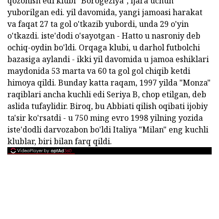
qozonish edi klubi "Borogeziya", ijara uchun
yuborilgan edi. yil davomida, yangi jamoasi harakat
va faqat 27 ta gol o'tkazib yubordi, unda 29 o'yin
o'tkazdi. iste'dodi o'sayotgan - Hatto u nasroniy deb
ochiq-oydin bo'ldi. Orqaga klubi, u darhol futbolchi
bazasiga aylandi - ikki yil davomida u jamoa eshiklari
maydonida 53 marta va 60 ta gol gol chiqib ketdi
himoya qildi. Bunday katta raqam, 1997 yilda "Monza"
raqiblari ancha kuchli edi Seriya B, chop etilgan, deb
aslida tufaylidir. Biroq, bu Abbiati qilish oqibati ijobiy
ta'sir ko'rsatdi - u 750 ming evro 1998 yilning yozida
iste'dodli darvozabon bo'ldi Italiya "Milan" eng kuchli
klublar, biri bilan farq qildi.