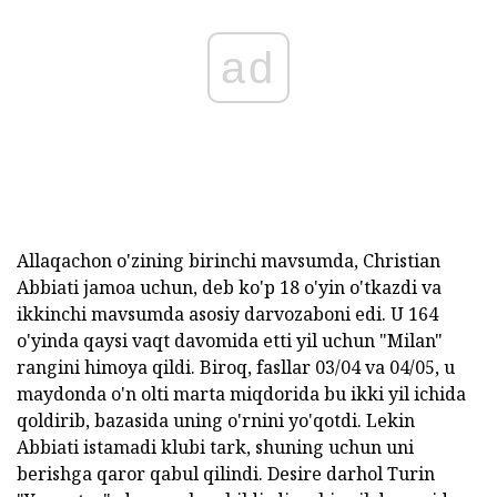
ad
Allaqachon o'zining birinchi mavsumda, Christian
Abbiati jamoa uchun, deb ko'p 18 o'yin o'tkazdi va
ikkinchi mavsumda asosiy darvozaboni edi. U 164
o'yinda qaysi vaqt davomida etti yil uchun "Milan"
rangini himoya qildi. Biroq, fasllar 03/04 va 04/05, u
maydonda o'n olti marta miqdorida bu ikki yil ichida
qoldirib, bazasida uning o'rnini yo'qotdi. Lekin
Abbiati istamadi klubi tark, shuning uchun uni
berishga qaror qabul qilindi. Desire darhol Turin