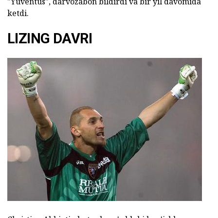
"Yuventus", darvozabon bildirdi va bir yil davomida
ketdi.
LIZING DAVRI