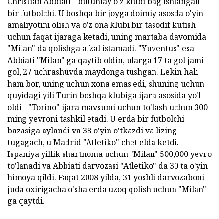
Christian Abbiati - butunlay o'z klubi bag'ishlangan
bir futbolchi. U boshqa bir joyga doimiy asosda o'yin
amaliyotini olish va o'z ona klubi bir tasodif kutish
uchun faqat ijaraga ketadi, uning martaba davomida
"Milan" da qolishga afzal istamadi. "Yuventus" esa
Abbiati "Milan" ga qaytib oldin, ularga 17 ta gol jami
gol, 27 uchrashuvda maydonga tushgan. Lekin hali
ham bor, uning uchun xona emas edi, shuning uchun
quyidagi yili Turin boshqa klubiga ijara asosida yo'l
oldi - "Torino" ijara mavsumi uchun to'lash uchun 300
ming yevroni tashkil etadi. U erda bir futbolchi
bazasiga aylandi va 38 o'yin o'tkazdi va lizing
tugagach, u Madrid "Atletiko" chet elda ketdi.
Ispaniya yillik shartnoma uchun "Milan" 500,000 yevro
to'lanadi va Abbiati darvozasi "Atletiko" da 30 ta o'yin
himoya qildi. Faqat 2008 yilda, 31 yoshli darvozaboni
juda oxirigacha o'sha erda uzoq qolish uchun "Milan"
ga qaytdi.