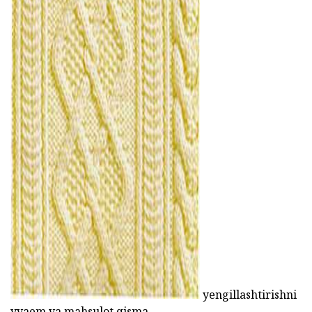
ad
yengillashtirishni
yvaem va mahsulot qisma.