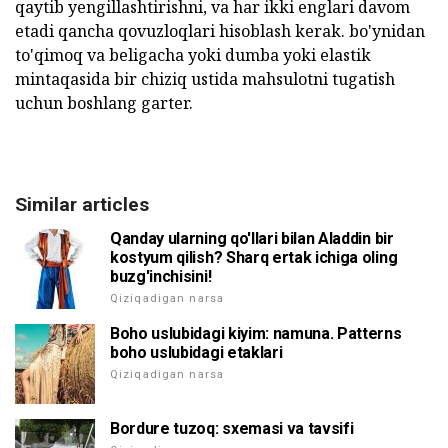
qaytib yengillashtirishni, va har ikki englari davom
etadi qancha qovuzloqlari hisoblash kerak. bo'ynidan
to'qimoq va beligacha yoki dumba yoki elastik
mintaqasida bir chiziq ustida mahsulotni tugatish
uchun boshlang garter.
Similar articles
Qanday ularning qo'llari bilan Aladdin bir
kostyum qilish? Sharq ertak ichiga oling
buzg'inchisini!
Qiziqadigan narsa
Boho uslubidagi kiyim: namuna. Patterns
boho uslubidagi etaklari
Qiziqadigan narsa
Bordure tuzoq: sxemasi va tavsifi