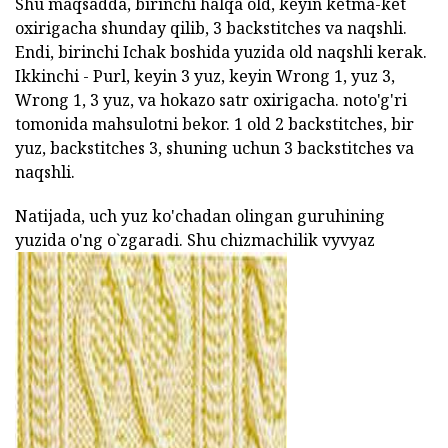
Shu maqsadda, birinchi halqa old, keyin ketma-ket
oxirigacha shunday qilib, 3 backstitches va naqshli.
Endi, birinchi Ichak boshida yuzida old naqshli kerak.
Ikkinchi - Purl, keyin 3 yuz, keyin Wrong 1, yuz 3,
Wrong 1, 3 yuz, va hokazo satr oxirigacha. noto'g'ri
tomonida mahsulotni bekor. 1 old 2 backstitches, bir
yuz, backstitches 3, shuning uchun 3 backstitches va
naqshli.
Natijada, uch yuz ko'chadan olingan guruhining
yuzida o'ng o`zgaradi. Shu chizmachilik vyvyaz