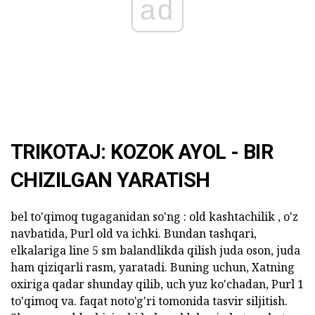
ad
TRIKOTAJ: KOZOK AYOL - BIR
CHIZILGAN YARATISH
bel to'qimoq tugaganidan so'ng : old kashtachilik , o'z
navbatida, Purl old va ichki. Bundan tashqari,
elkalariga line 5 sm balandlikda qilish juda oson, juda
ham qiziqarli rasm, yaratadi. Buning uchun, Xatning
oxiriga qadar shunday qilib, uch yuz ko'chadan, Purl 1
to'qimoq va. faqat noto'g'ri tomonida tasvir siljitish.