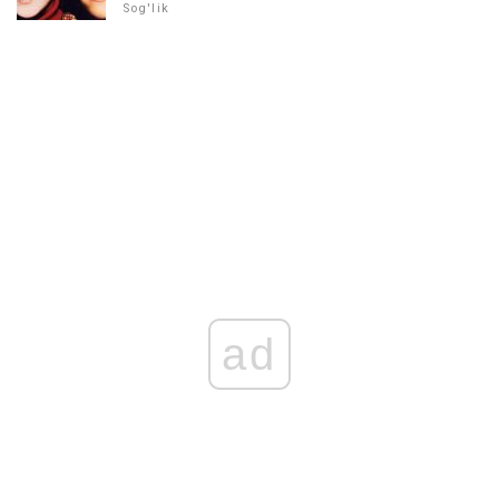
Sog'lik
ad