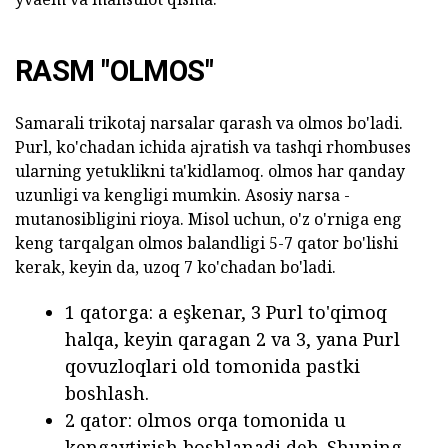
RASM "OLMOS"
Samarali trikotaj narsalar qarash va olmos bo'ladi.
Purl, ko'chadan ichida ajratish va tashqi rhombuses
ularning yetuklikni ta'kidlamoq. olmos har qanday
uzunligi va kengligi mumkin. Asosiy narsa -
mutanosibligini rioya. Misol uchun, o'z o'rniga eng
keng tarqalgan olmos balandligi 5-7 qator bo'lishi
kerak, keyin da, uzoq 7 ko'chadan bo'ladi.
1 qatorga: a eşkenar, 3 Purl to'qimoq
halqa, keyin qaragan 2 va 3, yana Purl
qovuzloqlari old tomonida pastki
boshlash.
2 qator: olmos orqa tomonida u
kengaytirish boshlanadi deb. Shuning