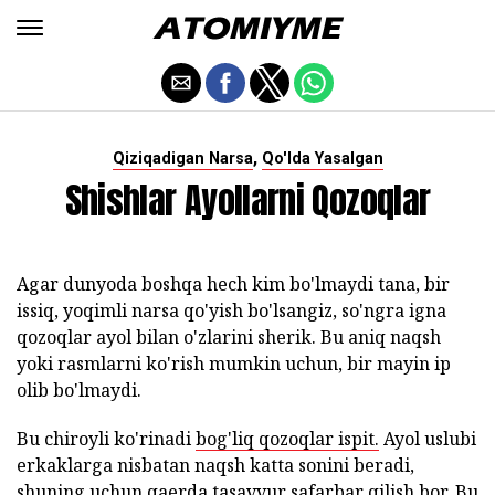
,
Qiziqadigan Narsa
Qo'lda Yasalgan
Shishlar Ayollarni Qozoqlar
Agar dunyoda boshqa hech kim bo'lmaydi tana, bir
issiq, yoqimli narsa qo'yish bo'lsangiz, so'ngra igna
qozoqlar ayol bilan o'zlarini sherik. Bu aniq naqsh
yoki rasmlarni ko'rish mumkin uchun, bir mayin ip
olib bo'lmaydi.
Bu chiroyli ko'rinadi
bog'liq qozoqlar ispit.
Ayol uslubi
erkaklarga nisbatan naqsh katta sonini beradi,
shuning uchun qaerda tasavvur safarbar qilish bor. Bu