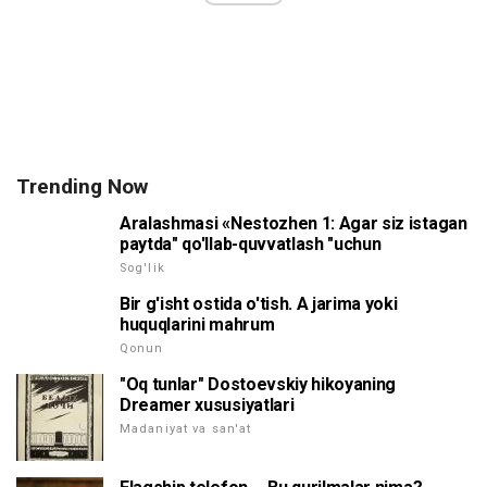
Trending Now
Aralashmasi «Nestozhen 1: Agar siz istagan
paytda" qo'llab-quvvatlash "uchun
Sog'lik
Bir g'isht ostida o'tish. A jarima yoki
huquqlarini mahrum
Qonun
"Oq tunlar" Dostoevskiy hikoyaning
Dreamer xususiyatlari
Madaniyat va san'at