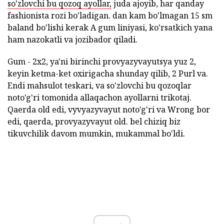
so'zlovchi bu qozoq ayollar,
juda ajoyib, har qanday
fashionista rozi bo'ladigan. dan kam bo'lmagan 15 sm
baland bo'lishi kerak A gum liniyasi, ko'rsatkich yana
ham nazokatli va jozibador qiladi.
Gum - 2x2, ya'ni birinchi provyazyvayutsya yuz 2,
keyin ketma-ket oxirigacha shunday qilib, 2 Purl va.
Endi mahsulot teskari, va so'zlovchi bu qozoqlar
noto'g'ri tomonida allaqachon ayollarni trikotaj.
Qaerda old edi, vyvyazyvayut noto'g'ri va Wrong bor
edi, qaerda, provyazyvayut old. bel chiziq biz
tikuvchilik davom mumkin, mukammal bo'ldi.