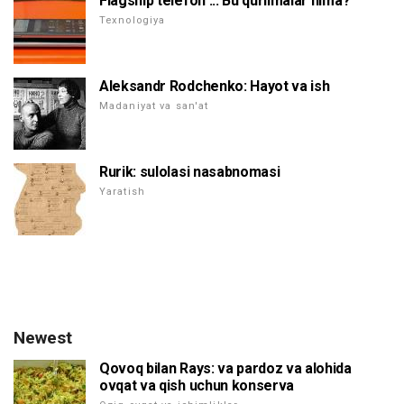
Flagship telefon ... Bu qurilmalar nima?
Texnologiya
Aleksandr Rodchenko: Hayot va ish
Madaniyat va san'at
Rurik: sulolasi nasabnomasi
Yaratish
Newest
Qovoq bilan Rays: va pardoz va alohida
ovqat va qish uchun konserva