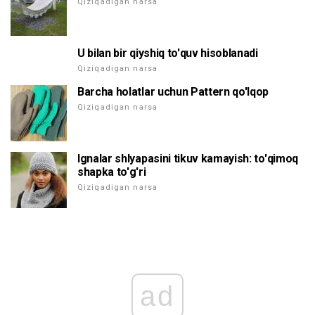
Qiziqadigan narsa
U bilan bir qiyshiq to'quv hisoblanadi
Qiziqadigan narsa
Barcha holatlar uchun Pattern qo'lqop
Qiziqadigan narsa
Ignalar shlyapasini tikuv kamayish: to'qimoq
shapka to'g'ri
Qiziqadigan narsa
ad