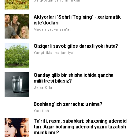
Oziq-ovqat va ichimliklar
Aktyorlari "Sehrli Tog'ning" - xarizmatik
iste'dodlari
Madaniyat va san'at
Qiziqarli savol: gilos daraxti yoki buta?
Yangiliklar va jamiyat
Qanday qilib bir shisha ichida qancha
mililitresi bilasiz?
Uy va Oila
Boshlang'ich zarracha: u nima?
Yaratish
Ta'rifi, rasm, sabablari: shaxsning adenoid
turi. Agar bolaning adenoid yuzini tuzatish
mumkinmi?