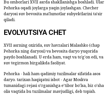
Bu omborlari XVII asrda shakllanishga boshladi. Ular
Pehorka oqadi joylarga yaqin joylashgan. Checher
daryosi suv bevosita ma'lumotlar subyektlarini ta'sir
qiladi.
EVOLYUTSIYA CHET
XVII asrning oxirida, suv havzalari Malashko (chap
Pehorka ning daryosi) va bevosita daryo yuqorida
paydo boshlanadi. U erda ham, vaqt va to'g'on edi, va
suv tegirmon birgalikda faoliyat.
Pehorka - hali ham qadimiy tuzilmalar sifatida asos
daryo. tarixan haqiqatni isbot - Agar Moskva
tumanidagi rejasi o'rganishga e'tibor bo'lsa, biz o'sha
olis vaqtida bu tuzilmalar mavjudligi, deb topish.