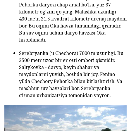
Pehorka daryosi chap amal bo'lsa, yuz 37-
kilometr og'zini qo'ying. Malashka uzunligi -
430 metr, 21,5 kvadrat kilometr drenaj maydoni
bor. Bu oqimi Oka havza tumanidagi qismidir.
Bu suv oqimi uchun daryo havzasi Oka
hisoblanadi.
Serebryanka (u Chechora) 7000 m uzunligi. Bu
2500 metr uzoq bir er osti ombori qismidir.
Saltykovka - daryo, keyin shahar va
maydonlarni yuvish, boshda bir joy. Fenino
yilda Chechory Pehorka bilan birlashtirish. Va
mashhur suv havzalari bor. Serebryanka
qisman urbanizatsiya tomonidan vayron.