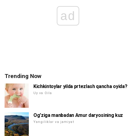
ad
Trending Now
Kichkintoylar yilda prtezlash qancha oyida?
Uy va Oila
Og'ziga manbadan Amur daryosining kuz
Yangiliklar va jamiyat