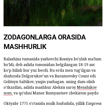
ZODAGONLARGA ORASIDA
MASHHURLIK
Balashixa tumanida yashovchi Rossiya bo'ylab ma'lum
bo'ldi, deb aslida tomonidan belgilangan 18-19 asr.
ko'p bilish bor yuz berdi. Bu erda men tug'ilgan va
shahzoda Dolgorukov'un va Razumovsky Count edi.
Golitsyn Saltikov, yaqin yashagan. uning dam olish
o'tkazdim, aslida mashhur Aleksis saroy
Menshikov
nom,
va qo'shni Manor Rumyantsev zbekiston paydo
Oktyabr 1775 o'rtasida mulk hududida, yillik Empress