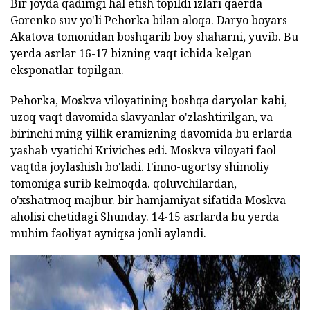
Bir joyda qadimgi hal etish topildi izlari qaerda
Gorenko suv yo'li Pehorka bilan aloqa. Daryo boyars
Akatova tomonidan boshqarib boy shaharni, yuvib. Bu
yerda asrlar 16-17 bizning vaqt ichida kelgan
eksponatlar topilgan.
Pehorka, Moskva viloyatining boshqa daryolar kabi,
uzoq vaqt davomida slavyanlar o'zlashtirilgan, va
birinchi ming yillik eramizning davomida bu erlarda
yashab vyatichi Kriviches edi. Moskva viloyati faol
vaqtda joylashish bo'ladi. Finno-ugortsy shimoliy
tomoniga surib kelmoqda. qoluvchilardan,
o'xshatmoq majbur. bir hamjamiyat sifatida Moskva
aholisi chetidagi Shunday. 14-15 asrlarda bu yerda
muhim faoliyat ayniqsa jonli aylandi.