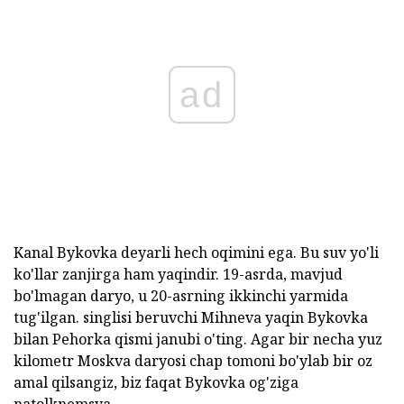
ad
Kanal Bykovka deyarli hech oqimini ega. Bu suv yo'li
ko'llar zanjirga ham yaqindir. 19-asrda, mavjud
bo'lmagan daryo, u 20-asrning ikkinchi yarmida
tug'ilgan. singlisi beruvchi Mihneva yaqin Bykovka
bilan Pehorka qismi janubi o'ting. Agar bir necha yuz
kilometr Moskva daryosi chap tomoni bo'ylab bir oz
amal qilsangiz, biz faqat Bykovka og'ziga
natolknemsya.