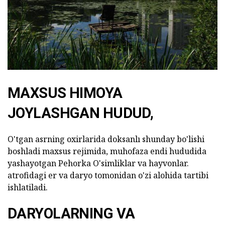
MAXSUS HIMOYA
JOYLASHGAN HUDUD,
O'tgan asrning oxirlarida doksanlı shunday bo'lishi
boshladi maxsus rejimida, muhofaza endi hududida
yashayotgan Pehorka O'simliklar va hayvonlar.
atrofidagi er va daryo tomonidan o'zi alohida tartibi
ishlatiladi.
DARYOLARNING VA