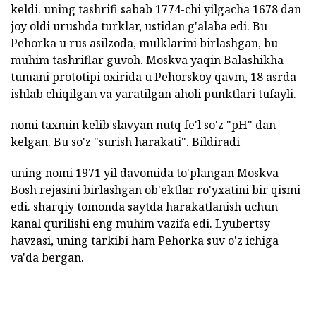
keldi. uning tashrifi sabab 1774-chi yilgacha 1678 dan
joy oldi urushda turklar, ustidan g'alaba edi. Bu
Pehorka u rus asilzoda, mulklarini birlashgan, bu
muhim tashriflar guvoh. Moskva yaqin Balashikha
tumani prototipi oxirida u Pehorskoy qavm, 18 asrda
ishlab chiqilgan va yaratilgan aholi punktlari tufayli.
nomi taxmin kelib slavyan nutq fe'l so'z "pH" dan
kelgan. Bu so'z "surish harakati". Bildiradi
uning nomi 1971 yil davomida to'plangan Moskva
Bosh rejasini birlashgan ob'ektlar ro'yxatini bir qismi
edi. sharqiy tomonda saytda harakatlanish uchun
kanal qurilishi eng muhim vazifa edi. Lyubertsy
havzasi, uning tarkibi ham Pehorka suv o'z ichiga
va'da bergan.