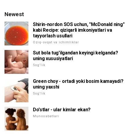
Newest
Shirin-nordon SOS uchun, "McDonald ning"
kabi Recipe: qiziqarli imkoniyatlari va
tayyorlash usullari
Oziq-ovqat va ichimliklar
Sut bola tug'ilgandan keyingi kelganda?
uning xususiyatlari
Sog'lik
Green choy - ortadi yoki bosim kamayadi?
uning yaxshi
Sog'lik
Do'stlar - ular kimlar ekan?
Munosabatlari