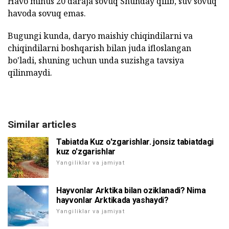
Havo minus 20 daraja sovuq Shunday qilib, suv sovuq
havoda sovuq emas.
Bugungi kunda, daryo maishiy chiqindilarni va
chiqindilarni boshqarish bilan juda ifloslangan
bo'ladi, shuning uchun unda suzishga tavsiya
qilinmaydi.
Similar articles
Tabiatda Kuz o'zgarishlar. jonsiz tabiatdagi
kuz o'zgarishlar
Yangiliklar va jamiyat
Hayvonlar Arktika bilan oziklanadi? Nima
hayvonlar Arktikada yashaydi?
Yangiliklar va jamiyat