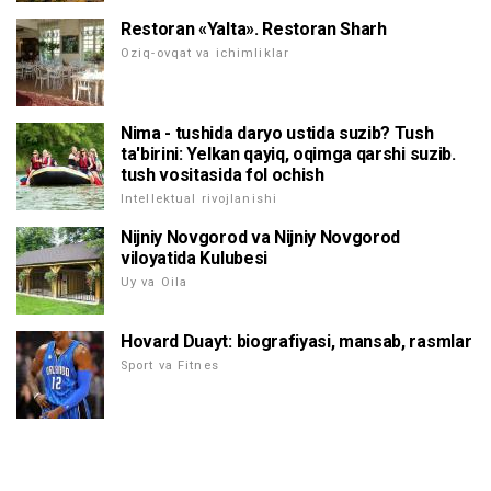
Restoran «Yalta». Restoran Sharh
Oziq-ovqat va ichimliklar
Nima - tushida daryo ustida suzib? Tush
ta'birini: Yelkan qayiq, oqimga qarshi suzib.
tush vositasida fol ochish
Intellektual rivojlanishi
Nijniy Novgorod va Nijniy Novgorod
viloyatida Kulubesi
Uy va Oila
Hovard Duayt: biografiyasi, mansab, rasmlar
Sport va Fitnes