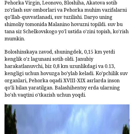
Pehorka Virgin, Leonovo, Bloshiha, Akatova sotib
zo'rlash suv omborlari va Pehorka muhim vazifalarni
qo'llab-quvvatlanadi, suv tuzilishi. Daryo uning
shimoliy tomonida Malanino hovuzni topildi. suv bu
tana siz Schelkovskogo yo'l ustida o'zini topish, ko'rish
mumkin.
Boloshinskaya zavod, shuningdek, 0,15 km yetdi
kenglik o'z lagunani sotib oldi. Janubiy
harakatlanuvchi, biz 0,8 km uzunlikdagi va 0.13,
kengligi uchun hovuzga bo'ylab keladi. Ko'pchilik suv
organlari, Pehorka oqadi XVIII-XIX asrlarda inson
qo'li bilan yaratilgan. Balashihentsy erda ularning
bo'sh vaqtini o'tkazish uchun yoqdi.