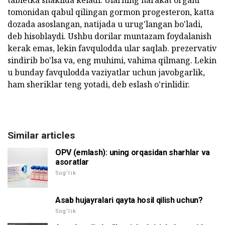
tomonidan qabul qilingan gormon progesteron, katta
dozada asoslangan, natijada u urug'langan bo'ladi,
deb hisoblaydi. Ushbu dorilar muntazam foydalanish
kerak emas, lekin favqulodda ular saqlab. prezervativ
sindirib bo'lsa va, eng muhimi, vahima qilmang. Lekin
u bunday favqulodda vaziyatlar uchun javobgarlik,
ham sheriklar teng yotadi, deb eslash o'rinlidir.
Similar articles
OPV (emlash): uning orqasidan sharhlar va
asoratlar
Sog'lik
Asab hujayralari qayta hosil qilish uchun?
Sog'lik