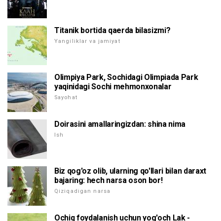
Titanik bortida qaerda bilasizmi?
Yangiliklar va jamiyat
Olimpiya Park, Sochidagi Olimpiada Park
yaqinidagi Sochi mehmonxonalar
Sayohat
Doirasini amallaringizdan: shina nima
Ish
Biz qog'oz olib, ularning qo'llari bilan daraxt
bajaring: hech narsa oson bor!
Qiziqadigan narsa
Ochiq foydalanish uchun yog'och Lak -