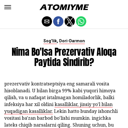
,
Sog'lik
Dori-Darmon
Nima Bo'lsa Prezervativ Aloqa
Paytida Sindirib?
prezervativ kontratseptsiya eng samarali vosita
hisoblanadi. U bilan birga 99% kabi yuqori himoya
qilish, va u nafaqat istalmagan homiladorlik, balki
infeksiya har xil oldini
kasalliklar, jinsiy yo'l bilan
yuqadigan kasalliklar.
Lekin hatto bunday ishonchli
vositasi ba'zan barbod bo'lishi mumkin. ingichka
lateks chiqib narsalarni qiling. Shuning uchun, bu