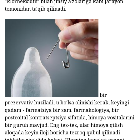
"klorheksidin" bilan jinsiy a'zolariga kabi jarayon
tomonidan ta'qib qilinadi.
bir
prezervativ buziladi, u bo'lsa olinishi kerak, keyingi
qadam - farmatsiya bir zam. farmakologiya, bir
postcoital kontratseptsiya sifatida, himoya vositalarini
bir guruh mavjud. Eng tez-tez, ular himoya qilish
aloqada keyin iloji boricha tezroq qabul qilinadi
tabletka shaklida keladi. Ularning harakat organi