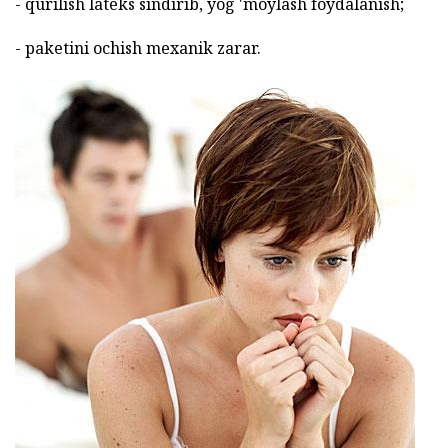
- qurilish lateks sindirib, yog 'moylash foydalanish;
- paketini ochish mexanik zarar.