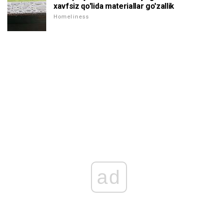
xavfsiz qo'lida materiallar go'zallik
Homeliness
ad