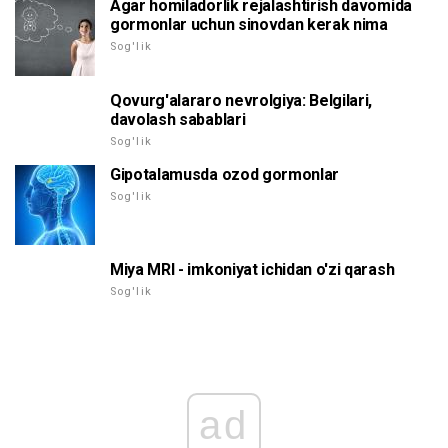
Agar homiladorlik rejalashtirish davomida
gormonlar uchun sinovdan kerak nima
Sog'lik
Qovurg'alararo nevrolgiya: Belgilari,
davolash sabablari
Sog'lik
Gipotalamusda ozod gormonlar
Sog'lik
Miya MRI - imkoniyat ichidan o'zi qarash
Sog'lik
ad