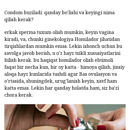
Condom buziladi: qanday bo'lishi va keyingi nima
qilish kerak?
erkak sperma tuxum olish mumkin, keyin vagina
kiradi, va, chunki ginekologiya Homilador jihatidan
tirqishlardan mumkin emas. Lekin ishonch uchun bu
savolga javob berish, u o'z hayz tsikli xususiyatlarini
bilish kerak. bu haqiqat homilador olish ehtimoli
faqat bir necha kun, bir oy katta - himoya qilish, jinsiy
aloqa hayz kunlarida tushdi agar Bas ovulasyon va
o'rtasida, shuningdek, urug'lanish keyin, xavf ham
katta emas. Lekin har qanday holatda ham, siz ba'zi
chora kerak.