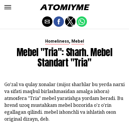
,
Homeliness
Mebel
Mebel "Tria": Sharh. Mebel
Standart "Tria"
Go'zal va qulay xonalar (mijoz sharhlar bu yerda narxi
va sifati maqbul birlashmasidan amalga ishora)
atmosfera "Tria" mebel yaratishga yordam beradi. Bu
brend uzoq mustahkam mebel bozorida o'z o'rin
egallagan qilindi. mebel ishonchli va ishlatish oson
original dizayn, deb.