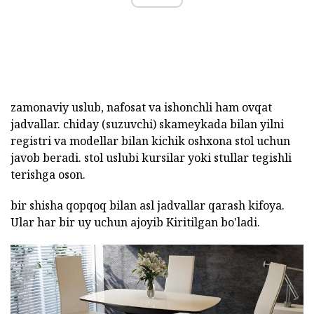
zamonaviy uslub, nafosat va ishonchli ham ovqat
jadvallar. chiday (suzuvchi) skameykada bilan yilni
registri va modellar bilan kichik oshxona stol uchun
javob beradi. stol uslubi kursilar yoki stullar tegishli
terishga oson.
bir shisha qopqoq bilan asl jadvallar qarash kifoya.
Ular har bir uy uchun ajoyib Kiritilgan bo'ladi.