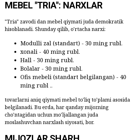
MEBEL "TRIA": NARXLAR
"Tria" zavodi dan mebel qiymati juda demokratik
hisoblanadi. Shunday qilib, o'rtacha narxi:
Modulli zal (standart) - 30 ming rubl.
xonali - 40 ming rubl.
Hall - 30 ming rubl.
Bolalar - 30 ming rubl.
Ofis mebeli (standart belgilangan) - 40
ming rubl ..
tovarlarni aniq qiymati mebel to'liq to'plami asosida
belgilanadi. Bu erda, har qanday mijozning
cho'ntagidan uchun mo'ljallangan juda
moslashuvchan narxlash siyosati, bor.
MIJOZLAR SHARH