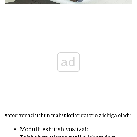
ad
yotoq xonasi uchun mahsulotlar qator o'z ichiga oladi:
Modulli eshitish vositasi;