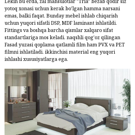
Lekin bu erda, zal mahsulotlar "Tria" bezab qodir siz
yotoq xonasi uchun kerak bo'lgan hamma narsani
emas, balki faqat. Bunday mebel ishlab chiqarish
uchun yuqori sifatli DSP, MDF laminant ishlatildi.
Fittings va boshqa barcha qismlar xalqaro sifat
standartlariga mos keladi. naqshli qog'oz qilingan
Fasad yuzasi qoplama qatlamli film ham PVX va PET
filmni ishlatiladi. ikkinchisi material eng yuqori
ishlashi xususiyatlarga ega.