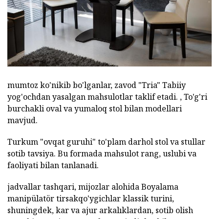
mumtoz ko'nikib bo'lganlar, zavod "Tria" Tabiiy
yog'ochdan yasalgan mahsulotlar taklif etadi. , To'g'ri
burchakli oval va yumaloq stol bilan modellari
mavjud.
Turkum "ovqat guruhi" to'plam darhol stol va stullar
sotib tavsiya. Bu formada mahsulot rang, uslubi va
faoliyati bilan tanlanadi.
jadvallar tashqari, mijozlar alohida Boyalama
manipülatör tirsakqo'ygichlar klassik turini,
shuningdek, kar va ajur arkalıklardan, sotib olish