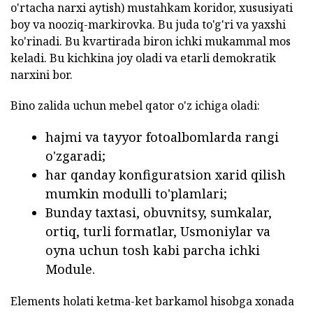
o'rtacha narxi aytish) mustahkam koridor, xususiyati
boy va nooziq-markirovka. Bu juda to'g'ri va yaxshi
ko'rinadi. Bu kvartirada biron ichki mukammal mos
keladi. Bu kichkina joy oladi va etarli demokratik
narxini bor.
Bino zalida uchun mebel qator o'z ichiga oladi:
hajmi va tayyor fotoalbomlarda rangi
o'zgaradi;
har qanday konfiguratsion xarid qilish
mumkin modulli to'plamlari;
Bunday taxtasi, obuvnitsy, sumkalar,
ortiq, turli formatlar, Usmoniylar va
oyna uchun tosh kabi parcha ichki
Module.
Elements holati ketma-ket barkamol hisobga xonada