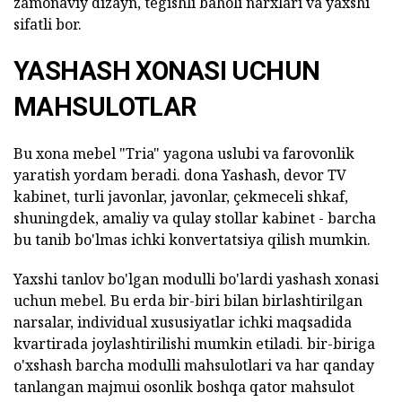
zamonaviy dizayn, tegishli baholi narxlari va yaxshi
sifatli bor.
YASHASH XONASI UCHUN
MAHSULOTLAR
Bu xona mebel "Tria" yagona uslubi va farovonlik
yaratish yordam beradi. dona Yashash, devor TV
kabinet, turli javonlar, javonlar, çekmeceli shkaf,
shuningdek, amaliy va qulay stollar kabinet - barcha
bu tanib bo'lmas ichki konvertatsiya qilish mumkin.
Yaxshi tanlov bo'lgan modulli bo'lardi yashash xonasi
uchun mebel. Bu erda bir-biri bilan birlashtirilgan
narsalar, individual xususiyatlar ichki maqsadida
kvartirada joylashtirilishi mumkin etiladi. bir-biriga
o'xshash barcha modulli mahsulotlari va har qanday
tanlangan majmui osonlik boshqa qator mahsulot