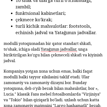
To'shak va ularga turli o'lchamdagi,
zambil;
funktsional kabinetlari;
çekmece ko'krak;
turli kichik mahsulotlar: footstools,
echinish jadval va Yatağımın jadvallar.
modulli yotoqxonadan bir qator standart shkafi,
to'shak, ichiga oladi
Yatağımın jadvallar,
unga
biriktirilgan ko'zgu bilan çekmeceli shkafi va kiyinish
jadval.
Kompaniya yotgan xona uchun emas, balki faqat
modulli balki tayyor silsilasini taklif etadi. Ular
zamonaviy va zamonaviy dizayni bor. Bunday
yotoqxona, deb o'yib bezak bilan mahsulotlar, bor »,
Lucia." klassik Fans mebel fotoalbomlarda "Virjiniya"
va "Tokio" bilan qiziqarli bo'ladi. uxlash uchun katta
xona zamonaviy majmuini "Largo hashamatli" bezab.