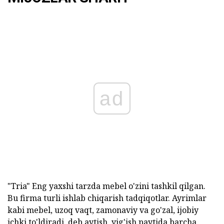
ad
"Tria" Eng yaxshi tarzda mebel o'zini tashkil qilgan.
Bu firma turli ishlab chiqarish tadqiqotlar. Ayrimlar
kabi mebel, uzoq vaqt, zamonaviy va go'zal, ijobiy
ichki to'ldiradi, deb aytish. yig'ish paytida barcha