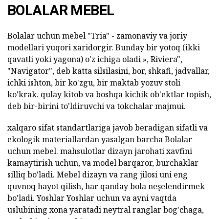
BOLALAR MEBEL
Bolalar uchun mebel "Tria" - zamonaviy va joriy
modellari yuqori xaridorgir. Bunday bir yotoq (ikki
qavatli yoki yagona) o'z ichiga oladi », Riviera",
"Navigator", deb katta silsilasini, bor, shkafi, jadvallar,
ichki ishton, bir ko'zgu, bir maktab yozuv stoli
ko'krak. qulay kitob va boshqa kichik ob'ektlar topish,
deb bir-birini to'ldiruvchi va tokchalar majmui.
xalqaro sifat standartlariga javob beradigan sifatli va
ekologik materiallardan yasalgan barcha Bolalar
uchun mebel. mahsulotlar dizayn jarohati xavfini
kamaytirish uchun, va model barqaror, burchaklar
silliq bo'ladi. Mebel dizayn va rang jilosi uni eng
quvnoq hayot qilish, har qanday bola neşelendirmek
bo'ladi. Yoshlar Yoshlar uchun va ayni vaqtda
uslubining xona yaratadi neytral ranglar bog'chaga,