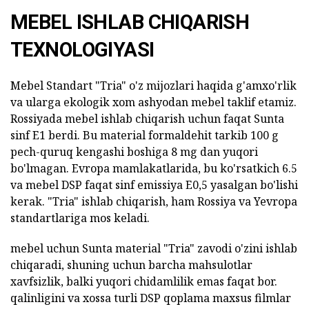
MEBEL ISHLAB CHIQARISH
TEXNOLOGIYASI
Mebel Standart "Tria" o'z mijozlari haqida g'amxo'rlik
va ularga ekologik xom ashyodan mebel taklif etamiz.
Rossiyada mebel ishlab chiqarish uchun faqat Sunta
sinf E1 berdi. Bu material formaldehit tarkib 100 g
pech-quruq kengashi boshiga 8 mg dan yuqori
bo'lmagan. Evropa mamlakatlarida, bu ko'rsatkich 6.5
va mebel DSP faqat sinf emissiya E0,5 yasalgan bo'lishi
kerak. "Tria" ishlab chiqarish, ham Rossiya va Yevropa
standartlariga mos keladi.
mebel uchun Sunta material "Tria" zavodi o'zini ishlab
chiqaradi, shuning uchun barcha mahsulotlar
xavfsizlik, balki yuqori chidamlilik emas faqat bor.
qalinligini va xossa turli DSP qoplama maxsus filmlar