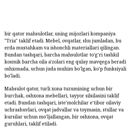
bir qator mahsulotlar, uning mijozlari kompaniya
"Tria" taklif etadi. Mebel, ovqatlar, shu jumladan, bu
erda mustahkam va ishonchli materiallari qilingan.
Bundan tashqari, barcha mahsulotlar to'g'ri tashkil
kosmik barcha oila a'zolari eng qulay mavqega beradi
oshxonada, uchun juda muhim bo'lgan, ko'p funksiyali
bo'ladi.
Mahsulot qator, turli xona tuzumining uchun bir
burchak, oshxona mebellari, tayyor silsilasini taklif
etadi. Bundan tashqari, iste'molchilar e'tibor oilaviy
uchrashuvlari, ovqat jadvallar va toymasin, stullar va
kursilar uchun mo'ljallangan, bir oshxona, ovqat
guruhlari, taklif etiladi.