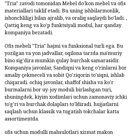
"Tria" zavodi tomonidan Mebel do'kon mebel va ofis
materiallari taklif etadi. Bu uning ishbilarmonlik,
ishonchliligi bilan ajralib, va oraliq saqlaydi bo'ladi. ,
Qattiq keng va ko'p funktsiyali modul, har qanday
kompaniya bezatadi.
Ofis mebeli "Tria" hajmi va funksional turli ega. Bu
yozilgan va yon jadvallar, oqilona tarzda ma'muriy
bino sig'dira mumkin qulay burchak samarasidir.
Kompaniya javonlar, Sandiqni va keng o'rinlarni bor
amaliy çekmeceli va sobit Qo'ziqorin to'siqni, ishlab
chiqaradi. ochiq javonlar, shaffof shisha va ko'r
burmalarni bor uy-joy moduli birlashgan turi,
shuningdek, kiyim xodimlari uchun zamonaviy ichki
to'g'ri va burchak dolapları to'ldiradi. hujjatlarni
saqlash uchun klassik va tugatish tokchalar katta
assortimentda.
ofis uchun modulli mahsulotlari xizmat makon