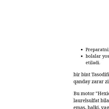
Preparatni
bolalar yo
etiladi.
bir bint Tasodif
qanday zarar zi
Bu motor "Hexic
laurelsulfat bi
emas, balki, va