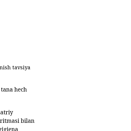
nish tavsiya
, tana hech
atriy
ritmasi bilan
gigiena