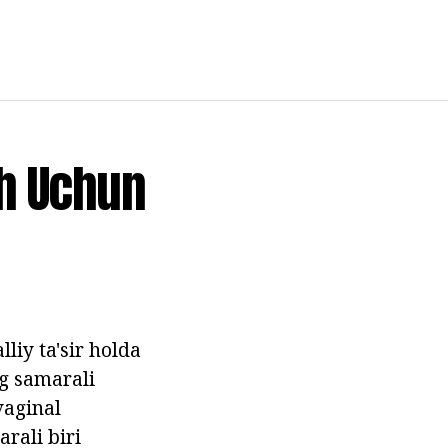
sh Uchun
liy ta'sir holda
ng samarali
 vaginal
rali biri