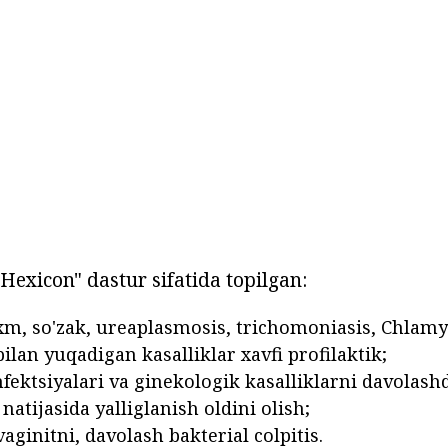
"Hexicon" dastur sifatida topilgan:
m, so'zak, ureaplasmosis, trichomoniasis, Chlamyd
 bilan yuqadigan kasalliklar xavfi profilaktik;
ektsiyalari va ginekologik kasalliklarni davolashd
natijasida yalliglanish oldini olish;
aginitni, davolash bakterial colpitis.