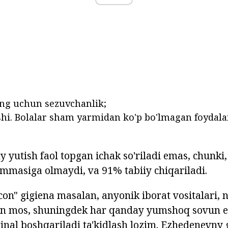
ng uchun sezuvchanlik;
shi. Bolalar sham yarmidan ko'p bo'lmagan foydala
iy yutish faol topgan ichak so'riladi emas, chunki
mmasiga olmaydi, va 91% tabiiy chiqariladi.
on" gigiena masalan, anyonik iborat vositalari, n
lan mos, shuningdek har qanday yumshoq sovun e
ginal boshqariladi ta'kidlash lozim. Ezhedenevny 