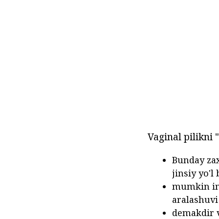
Vaginal pilikni 
Bunday zax
jinsiy yo'l
mumkin inf
aralashuvi 
demakdir v