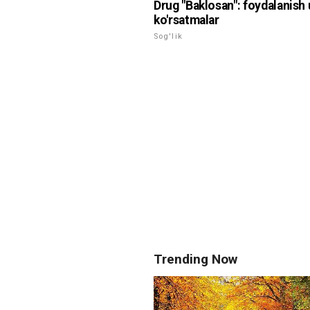
Drug "Baklosan": foydalanish
ko'rsatmalar
Sog'lik
Trending Now