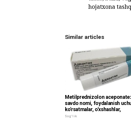
hojatxona tashqi
Similar articles
Metilprednizolon aceponate: 
savdo nomi, foydalanish uch
ko'rsatmalar, o'xshashlar,
Sog'lik