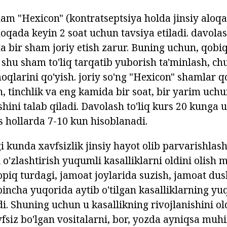
am "Hexicon" (kontratseptsiya holda jinsiy aloqa
oqada keyin 2 soat uchun tavsiya etiladi. davolas
a bir sham joriy etish zarur. Buning uchun, qobiq
a shu sham to'liq tarqatib yuborish ta'minlash, c
oqlarini qo'yish. joriy so'ng "Hexicon" shamlar q
, tinchlik va eng kamida bir soat, bir yarim uchu
hini talab qiladi. Davolash to'liq kurs 20 kunga u
hollarda 7-10 kun hisoblanadi.
i kunda xavfsizlik jinsiy hayot olib parvarishlas
 o'zlashtirish yuqumli kasalliklarni oldini olish
yopiq turdagi, jamoat joylarida suzish, jamoat du
pincha yuqorida aytib o'tilgan kasalliklarning yu
adi. Shuning uchun u kasallikning rivojlanishini o
siz bo'lgan vositalarni, bor, yozda ayniqsa mu