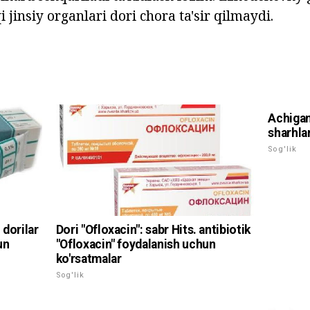
 jinsiy organlari dori chora ta'sir qilmaydi.
Achigan
sharhla
Sog'lik
dorilar
Dori "Ofloxacin": sabr Hits. antibiotik
un
"Ofloxacin" foydalanish uchun
ko'rsatmalar
Sog'lik