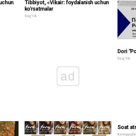
 uchun
Tibbiyot, «Vikair: foydalanish uchun
ko'rsatmalar
Sog'lik
Dori "Po
Sog'lik
ad
Soat at
Kompyute