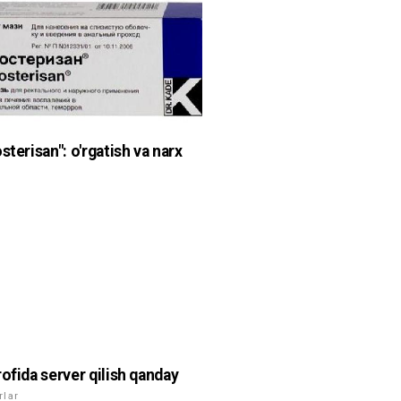
sterisan": o'rgatish va narx
rofida server qilish qanday
rlar