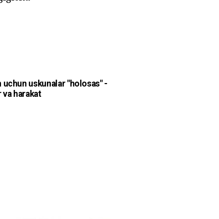
 uchun uskunalar "holosas" -
r va harakat