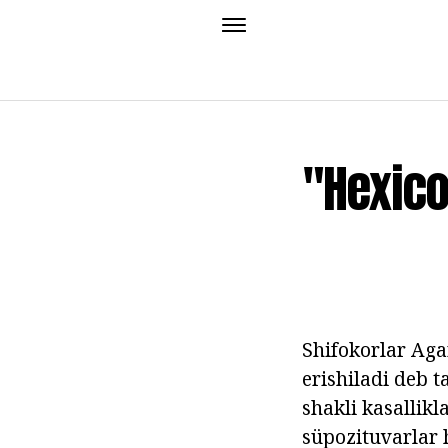
"Hexico
Shifokorlar Agar
erishiladi deb t
shakli kasallikl
süpozituvarlar 