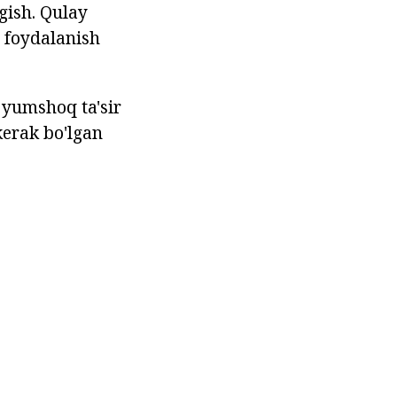
gish. Qulay
 foydalanish
 yumshoq ta'sir
kerak bo'lgan