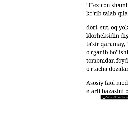
"Hexicon shamla
ko'rib talab qila
dori, sut, oq yo
klorheksidin dı
ta'sir qaramay,
o'rganib bo'lis
tomonidan foyda
o'rtacha dozala
Asosiy faol mod
etarli bazasini 