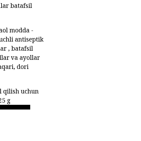
ar batafsil
faol modda -
chli antiseptik
r , batafsil
lar va ayollar
qari, dori
 qilish uchun
25 g