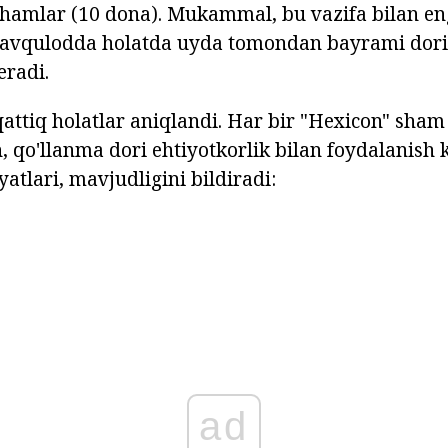
shamlar (10 dona). Mukammal, bu vazifa bilan en
 favqulodda holatda uyda tomondan bayrami dori
eradi.
qattiq holatlar aniqlandi. Har bir "Hexicon" sham
, qo'llanma dori ehtiyotkorlik bilan foydalanish 
atlari, mavjudligini bildiradi:
ad