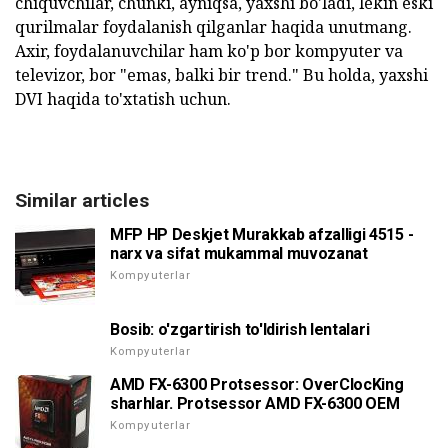
chiquvchilar, chunki, ayniqsa, yaxshi bo'ladi, lekin eski
qurilmalar foydalanish qilganlar haqida unutmang.
Axir, foydalanuvchilar ham ko'p bor kompyuter va
televizor, bor "emas, balki bir trend." Bu holda, yaxshi
DVI haqida to'xtatish uchun.
Similar articles
MFP HP Deskjet Murakkab afzalligi 4515 -
narx va sifat mukammal muvozanat
Kompyuterlar
Bosib: o'zgartirish to'ldirish lentalari
Kompyuterlar
AMD FX-6300 Protsessor: OverClocKing
sharhlar. Protsessor AMD FX-6300 OEM
Kompyuterlar