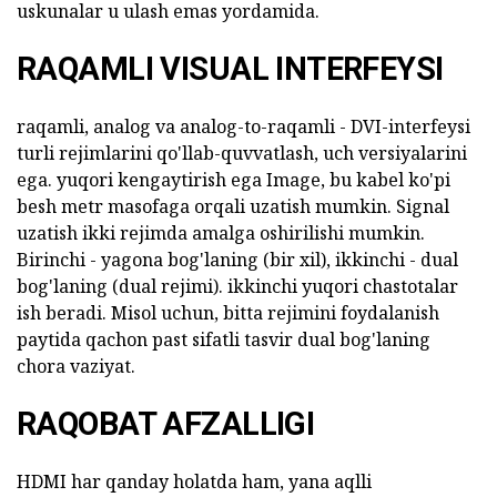
uskunalar u ulash emas yordamida.
RAQAMLI VISUAL INTERFEYSI
raqamli, analog va analog-to-raqamli - DVI-interfeysi
turli rejimlarini qo'llab-quvvatlash, uch versiyalarini
ega. yuqori kengaytirish ega Image, bu kabel ko'pi
besh metr masofaga orqali uzatish mumkin. Signal
uzatish ikki rejimda amalga oshirilishi mumkin.
Birinchi - yagona bog'laning (bir xil), ikkinchi - dual
bog'laning (dual rejimi). ikkinchi yuqori chastotalar
ish beradi. Misol uchun, bitta rejimini foydalanish
paytida qachon past sifatli tasvir dual bog'laning
chora vaziyat.
RAQOBAT AFZALLIGI
HDMI har qanday holatda ham, yana aqlli