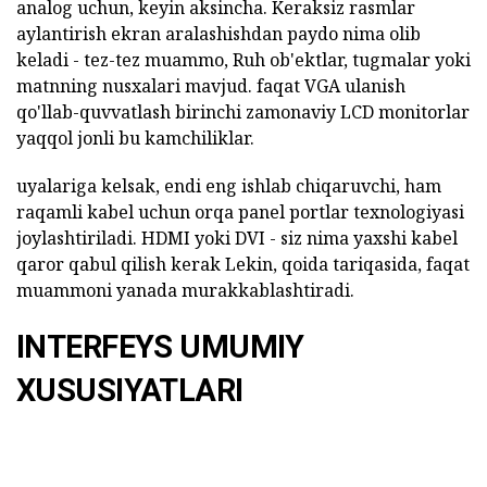
analog uchun, keyin aksincha. Keraksiz rasmlar
aylantirish ekran aralashishdan paydo nima olib
keladi - tez-tez muammo, Ruh ob'ektlar, tugmalar yoki
matnning nusxalari mavjud. faqat VGA ulanish
qo'llab-quvvatlash birinchi zamonaviy LCD monitorlar
yaqqol jonli bu kamchiliklar.
uyalariga kelsak, endi eng ishlab chiqaruvchi, ham
raqamli kabel uchun orqa panel portlar texnologiyasi
joylashtiriladi. HDMI yoki DVI - siz nima yaxshi kabel
qaror qabul qilish kerak Lekin, qoida tariqasida, faqat
muammoni yanada murakkablashtiradi.
INTERFEYS UMUMIY
XUSUSIYATLARI