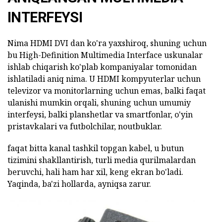
INTERFEYSI
Nima HDMI DVI dan ko'ra yaxshiroq, shuning uchun
bu High-Definition Multimedia Interface uskunalar
ishlab chiqarish ko'plab kompaniyalar tomonidan
ishlatiladi aniq nima. U HDMI kompyuterlar uchun
televizor va monitorlarning uchun emas, balki faqat
ulanishi mumkin orqali, shuning uchun umumiy
interfeysi, balki planshetlar va smartfonlar, o'yin
pristavkalari va futbolchilar, noutbuklar.
faqat bitta kanal tashkil topgan kabel, u butun
tizimini shakllantirish, turli media qurilmalardan
beruvchi, hali ham har xil, keng ekran bo'ladi.
Yaqinda, ba'zi hollarda, ayniqsa zarur.