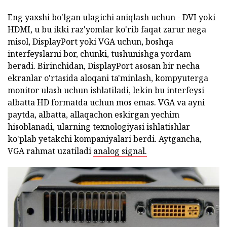
Eng yaxshi bo'lgan ulagichi aniqlash uchun - DVI yoki
HDMI, u bu ikki raz'yomlar ko'rib faqat zarur nega
misol, DisplayPort yoki VGA uchun, boshqa
interfeyslarni bor, chunki, tushunishga yordam
beradi. Birinchidan, DisplayPort asosan bir necha
ekranlar o'rtasida aloqani ta'minlash, kompyuterga
monitor ulash uchun ishlatiladi, lekin bu interfeysi
albatta HD formatda uchun mos emas. VGA va ayni
paytda, albatta, allaqachon eskirgan yechim
hisoblanadi, ularning texnologiyasi ishlatishlar
ko'plab yetakchi kompaniyalari berdi. Aytgancha,
VGA rahmat uzatiladi
analog signal.