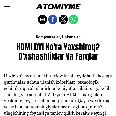
,
Kompyuterlar
Uskunalar
HDMI DVI Ko'ra Yaxshiroq?
O'xshashliklar Va Farqlar
Hozir ko'paysin turli interfeyslarni, foydalanib boshqa
qurilmalar uchun ulanish izdoshlari. texnologik
echimlar qarab ulanish imkoniyatlari ikki turga kelib
- analog va raqamli. DVI D yoki HDMI - oxirgi ikki
yirik interfeyslar bilan taqqoslanadi. Qaysi yaxshiroq
va, aslida, bu texnologiyalar orasidagi farq nima?
ulagichining foydasiga tanlov qilish kerak? Keyingi