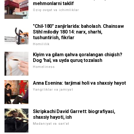
mehmonlarni taklif
Oziq-ovqat va ichimliklar
"Chil-180" zanjirlarida: baholash. Chainsaw
Stihl milodiy 180 14: narx, sharhi,
tushuntirish, fikrlar
Homililik
Kiyim va gilam qahva qoralangan chiqish?
Dog 'hal, va uyda quruq tozalash
Homeliness
Anna Esenina: tarjimai holi va shaxsiy hayot
Yangiliklar va jamiyat
Skripkachi David Garrett: biografiyasi,
shaxsiy hayoti, ish
Madaniyat va san'at