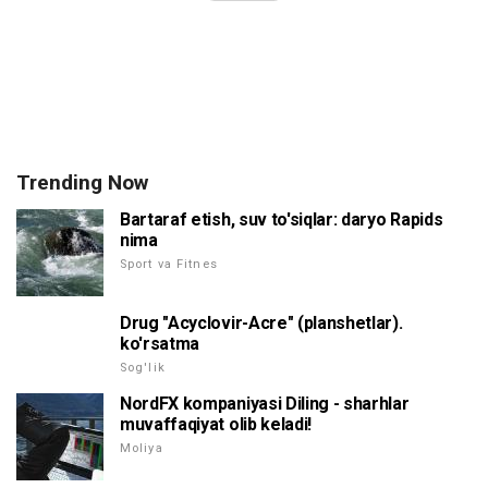
Trending Now
Bartaraf etish, suv to'siqlar: daryo Rapids
nima
Sport va Fitnes
Drug "Acyclovir-Acre" (planshetlar).
ko'rsatma
Sog'lik
NordFX kompaniyasi Diling - sharhlar
muvaffaqiyat olib keladi!
Moliya