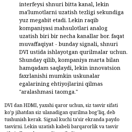
interfeysi shnuri bitta kanal, lekin
ma'lumotlarni uzatish tezligi sekundiga
yuz megabit etadi. Lekin raqib
kompaniyasi mahsulotlari analog
uzatish biri bir necha kanallar bor. faqat
muvaffaqiyat - bunday signali, shnuri
DVI ustida ishlayotgan qurilmalar uchun.
Shunday qilib, kompaniya marta bilan
hamqadam saqlaydi, lekin innovatsion
faxrlanishi mumkin uskunalar
egalarining ehtiyojlarini qilmas
"aralashmasi taomga."
DVI dan HDMI, yaxshi qaror uchun, siz tasvir sifati
ko'p jihatdan siz ulanadigan qurilma bog'liq, deb
tushunish kerak. Signal kuchi ta'sir ekranda paydo
tasvirni. Lekin uzatish kabeli barqarorlik va tasvir