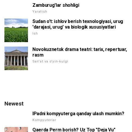
Zamburug'lar shohligi
Yaratish
Sudan o't: ishlov berish texnologiyasi, urug
'darajasi, urug' va biologik xususiyatlari
Ish
Novokuznetsk drama teatri: tarix, repertuar,
rasm
San'at va o'yin-kulgi
Newest
IPadni kompyuterga qanday ulash mumkin?
Kompyuterlar
Qaerda Perm borish? Uz Top "Deja Vu"