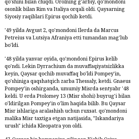
qo'shini bilan chiqdi. Orolning g'arbiy, qo'mondoni
osonlik bilan Rim va Italiya orqali oldi. Qaysarning
Siyosiy raqiblari Epirus qochib ketdi.
'49 yilda Avgust 2, qo'mondoni Ilerda da Marcus
Petreius va Lutsiya Afraniya etti tumandan mag'lub
bo'ldi.
'48 yilda yanvar oyida, qo'mondoni Epirus kelib
qo'ndi. Lekin Dyrrachium da muvaffaqiyatsizlikka
keyin, Qaysar qochib muvaffaq bo'ldi Pompey'in,
qo'shiniga qaqshatqich zarba Thessaly, ketdi. Gnaeus
Pompey'in oshirganda, umumiy Misrda sentyabr '48
keldi. U erda Ptolomey 13 (Misr shohi) buyrug'i bilan
o'ldirilgan Pompey'in o'lim haqida bilib. Bu Qaysar
Misr ishlariga aralashish uchun ruxsat. qo'mondoni
malika Misr taxtiga etgan natijasida, "Iskandariya
urush" ichida Kleopatra yon oldi.