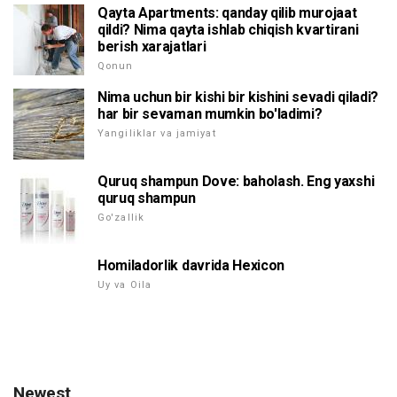
Qayta Apartments: qanday qilib murojaat
qildi? Nima qayta ishlab chiqish kvartirani
berish xarajatlari
Qonun
Nima uchun bir kishi bir kishini sevadi qiladi?
har bir sevaman mumkin bo'ladimi?
Yangiliklar va jamiyat
Quruq shampun Dove: baholash. Eng yaxshi
quruq shampun
Go'zallik
Homiladorlik davrida Hexicon
Uy va Oila
Newest