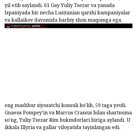
yil etib saylandi. 61 Gay Yuliy Tsezar va yanada
Ispaniyada bir necha Lusitanian qarshi kampaniyalar
va kallaikov davomida harbiy shon maqomga ega.
eng mashhur siyosatchi konsuli bo'lib, 59 taga yetdi.
Gnaeus Pompey'in va Marcus Crassus bilan shartnoma
so'ng, Yuliy Tsezar Rim hukmdorlari biriga aylandi. U
ikkala Illyria va gallar viloyatida tayinlangan edi.