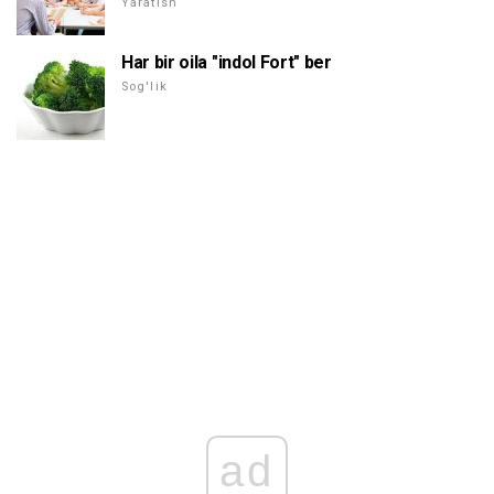
Yaratish
Har bir oila "indol Fort" ber
Sog'lik
ad