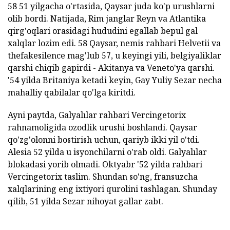
58 51 yilgacha o'rtasida, Qaysar juda ko'p urushlarni
olib bordi. Natijada, Rim janglar Reyn va Atlantika
qirg'oqlari orasidagi hududini egallab bepul gal
xalqlar lozim edi. 58 Qaysar, nemis rahbari Helvetii va
thefakesilence mag'lub 57, u keyingi yili, belgiyaliklar
qarshi chiqib gapirdi - Akitanya va Veneto'ya qarshi.
'54 yilda Britaniya ketadi keyin, Gay Yuliy Sezar necha
mahalliy qabilalar qo'lga kiritdi.
Ayni paytda, Galyalılar rahbari Vercingetorix
rahnamoligida ozodlik urushi boshlandi. Qaysar
qo'zg'olonni bostirish uchun, qariyb ikki yil o'tdi.
Alesia 52 yilda u isyonchilarni o'rab oldi. Galyalılar
blokadasi yorib olmadi. Oktyabr '52 yilda rahbari
Vercingetorix taslim. Shundan so'ng, fransuzcha
xalqlarining eng ixtiyori qurolini tashlagan. Shunday
qilib, 51 yilda Sezar nihoyat gallar zabt.