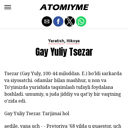
,
Yaratish
Hikoya
Gay Yuliy Tsezar
Tsezar (Gay Yuly, 100-44 miloddan. E.) bo'ldi sarkarda
va siyosatchi. odamlar bilan mashhur, u non va
To'yimizda yurishida taqsimlash tufayli foydalana
boshladi. umumiy, u juda jiddiy va qat'iy bir vaqtning
o'zida edi.
Gay Yuliy Tsezar. Tarjimai hol
aedile, yana uch - - Pretoriya '68 yilda u quaestor, uch