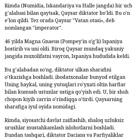
Rimda (Numidia, Iskandariya va Halle jangda) bir uch
g'alabasi bilan qaytsak, Qaysar diktator bo'ldi. Bu o'n
e'lon qildi. Tez orada Qaysar "Vatan otasi», deb
nomlangan "imperator".
46 yilda Magna Gnaeus (Pompey'in o'g'li) Ispaniya
bostirib va uni oldi. Biroq Qaysar mundaq yakuniy
jangida muxolifatni vayron, Ispaniya hududida keldi.
Bu g'alabadan so'ng, diktator ulkan sharafini
o'tkazishga boshladi. ibodatxonalar bunyod etilgan
Uning haykal, uning yutuqlari ro'yxati oltin harflar
bilan kumush ustunlar ustiga qo'yish edi. U, bir shoh
chopon kiyib zarrin o'rindiqqa o'tirdi. Qaysarning
sharafiga iyul oyida nomidagi.
Rimda, siyosatchi davlat zaiflashib, shaloq uzluksiz
urushlar mustahkamlash islohotlarni boshladi.
Bundan tashqari, diktator Dacians va Parfiyaliklar