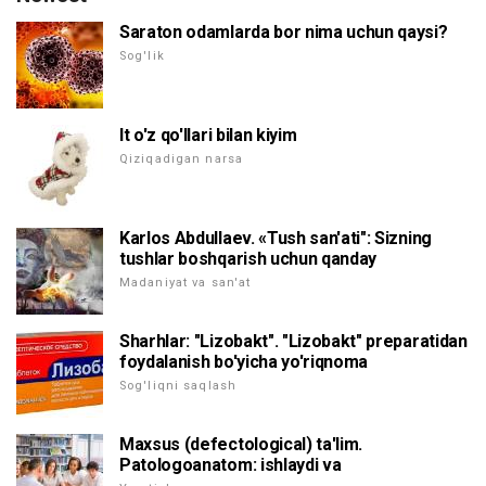
Saraton odamlarda bor nima uchun qaysi?
Sog'lik
It o'z qo'llari bilan kiyim
Qiziqadigan narsa
Karlos Abdullaev. «Tush san'ati": Sizning
tushlar boshqarish uchun qanday
Madaniyat va san'at
Sharhlar: "Lizobakt". "Lizobakt" preparatidan
foydalanish bo'yicha yo'riqnoma
Sog'liqni saqlash
Maxsus (defectological) ta'lim.
Patologoanatom: ishlaydi va