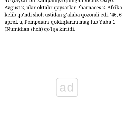
47-Qaysar bir kampaniya qilingan Kichik Osiyo.
Avgust 2, ular oktabr qaysarlar Pharnaces 2. Afrika
kelib qo'ndi shoh ustidan g'alaba qozondi edi. '46, 6
aprel, u, Pompeians qoldiqlarini mag'lub Yubu 1
(Numidian shoh) qo'lga kiritdi.
ad