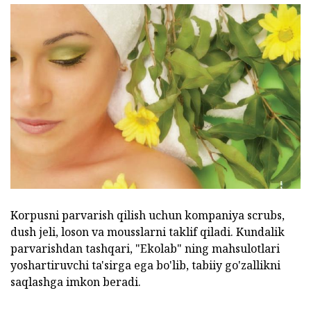
Korpusni parvarish qilish uchun kompaniya scrubs,
dush jeli, loson va mousslarni taklif qiladi. Kundalik
parvarishdan tashqari, "Ekolab" ning mahsulotlari
yoshartiruvchi ta'sirga ega bo'lib, tabiiy go'zallikni
saqlashga imkon beradi.