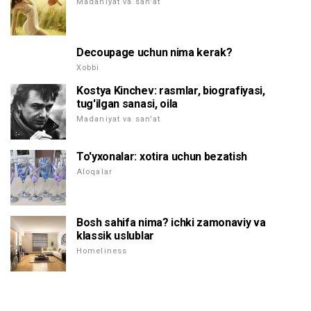
Madaniyat va san'at
Decoupage uchun nima kerak?
Xobbi
Kostya Kinchev: rasmlar, biografiyasi,
tug'ilgan sanasi, oila
Madaniyat va san'at
To'yxonalar: xotira uchun bezatish
Aloqalar
Bosh sahifa nima? ichki zamonaviy va
klassik uslublar
Homeliness