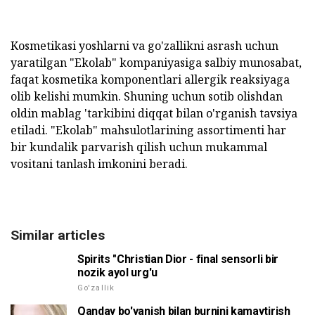
Kosmetikasi yoshlarni va go'zallikni asrash uchun
yaratilgan "Ekolab" kompaniyasiga salbiy munosabat,
faqat kosmetika komponentlari allergik reaksiyaga
olib kelishi mumkin. Shuning uchun sotib olishdan
oldin mablag 'tarkibini diqqat bilan o'rganish tavsiya
etiladi. "Ekolab" mahsulotlarining assortimenti har
bir kundalik parvarish qilish uchun mukammal
vositani tanlash imkonini beradi.
Similar articles
Spirits "Christian Dior - final sensorli bir
nozik ayol urg'u
Go'zallik
Qanday bo'yanish bilan burnini kamaytirish