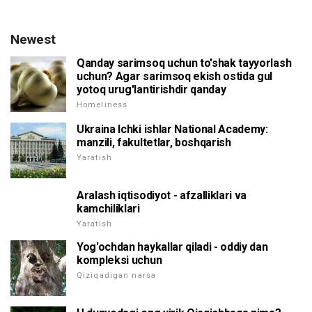
Newest
Qanday sarimsoq uchun to'shak tayyorlash
uchun? Agar sarimsoq ekish ostida gul
yotoq urug'lantirishdir qanday
Homeliness
Ukraina Ichki ishlar National Academy:
manzili, fakultetlar, boshqarish
Yaratish
Aralash iqtisodiyot - afzalliklari va
kamchiliklari
Yaratish
Yog'ochdan haykallar qiladi - oddiy dan
kompleksi uchun
Qiziqadigan narsa