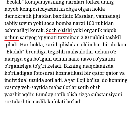
"Ecolab" kompaniyasining narxlari toifasi uning
noyob kompozitsiyasini hisobga olgan holda
demokratik jihatdan baxtlidir. Masalan, vannadagi
tabiiy sovun yoki soda bomba narxi 100 rubldan
oshmasligi kerak.
Soch o'sishi
yoki organik niqob
uchun
sariyog 'qiymati taxminan 300 rublni tashkil
qiladi. Har holda, xarid qilishdan oldin har bir do'kon
"Ekolab" brendiga tegishli mahsulotlar uchun o'z
marjiga ega bo'lgani uchun narx-navo ro'yxatini
o'rganishga to'g'ri keladi. Bizning maqolamizda
ko'riladigan fotosurat kosmetikasi bir qator qator va
individual usulda sotiladi. Agar iloji bo'lsa, do'konning
rasmiy veb-saytida mahsulotlar sotib olish
yaxshiroqdir. Bunday sotib olish sizga substansiyani
soxtalashtirmaslik kafolati bo'ladi.