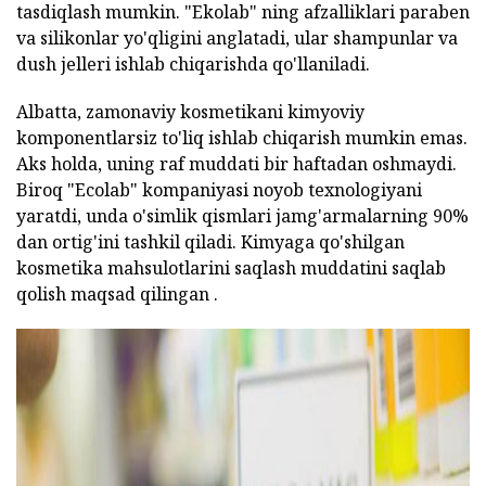
tasdiqlash mumkin. "Ekolab" ning afzalliklari paraben
va silikonlar yo'qligini anglatadi, ular shampunlar va
dush jelleri ishlab chiqarishda qo'llaniladi.
Albatta, zamonaviy kosmetikani kimyoviy
komponentlarsiz to'liq ishlab chiqarish mumkin emas.
Aks holda, uning raf muddati bir haftadan oshmaydi.
Biroq "Ecolab" kompaniyasi noyob texnologiyani
yaratdi, unda o'simlik qismlari jamg'armalarning 90%
dan ortig'ini tashkil qiladi. Kimyaga qo'shilgan
kosmetika mahsulotlarini saqlash muddatini saqlab
qolish maqsad qilingan .