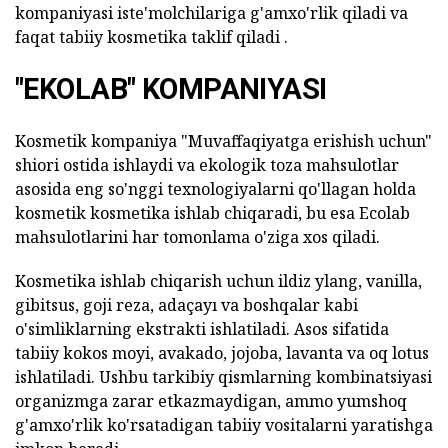
kompaniyasi iste'molchilariga g'amxo'rlik qiladi va
faqat tabiiy kosmetika taklif qiladi .
"EKOLAB" KOMPANIYASI
Kosmetik kompaniya "Muvaffaqiyatga erishish uchun"
shiori ostida ishlaydi va ekologik toza mahsulotlar
asosida eng so'nggi texnologiyalarni qo'llagan holda
kosmetik kosmetika ishlab chiqaradi, bu esa Ecolab
mahsulotlarini har tomonlama o'ziga xos qiladi.
Kosmetika ishlab chiqarish uchun ildiz ylang, vanilla,
gibitsus, goji reza, adaçayı va boshqalar kabi
o'simliklarning ekstrakti ishlatiladi. Asos sifatida
tabiiy kokos moyi, avakado, jojoba, lavanta va oq lotus
ishlatiladi. Ushbu tarkibiy qismlarning kombinatsiyasi
organizmga zarar etkazmaydigan, ammo yumshoq
g'amxo'rlik ko'rsatadigan tabiiy vositalarni yaratishga