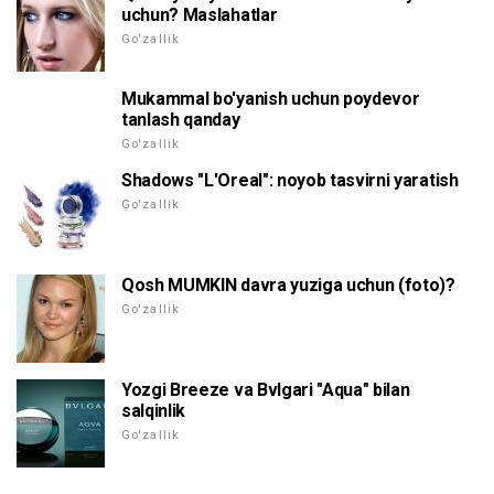
uchun? Maslahatlar
Go'zallik
Mukammal bo'yanish uchun poydevor
tanlash qanday
Go'zallik
Shadows "L'Oreal": noyob tasvirni yaratish
Go'zallik
Qosh MUMKIN davra yuziga uchun (foto)?
Go'zallik
Yozgi Breeze va Bvlgari "Aqua" bilan
salqinlik
Go'zallik