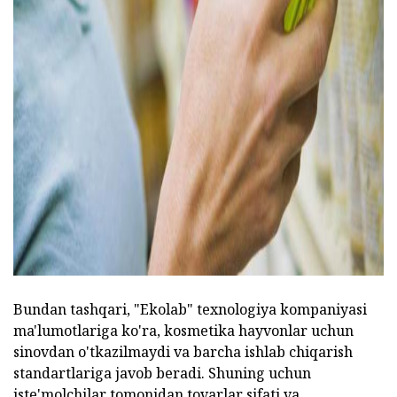
Bundan tashqari, "Ekolab" texnologiya kompaniyasi
ma'lumotlariga ko'ra, kosmetika hayvonlar uchun
sinovdan o'tkazilmaydi va barcha ishlab chiqarish
standartlariga javob beradi. Shuning uchun
iste'molchilar tomonidan tovarlar sifati va