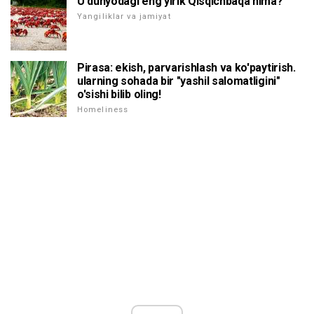
U dunyodagi eng yirik Qisqichbaqa nima?
Yangiliklar va jamiyat
Pirasa: ekish, parvarishlash va ko'paytirish.
ularning sohada bir "yashil salomatligini"
o'sishi bilib oling!
Homeliness