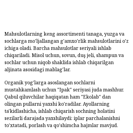
Mahsulotlarning keng assortimenti tanaga, yuzga va
sochlarga mo'ljallangan g'amxo'rlik mahsulotlarini o'z
ichiga oladi. Barcha mahsulotlar seriyali ishlab
chiqariladi. Misol uchun, sovun, duş jeli, shampun va
sochlar uchun niqob shaklida ishlab chiqarilgan
aljinata asosidagi mablag'lar.
Organik yog'larga asoslangan sochlarni
mustahkamlash uchun "Ipak" seriyasi juda mashhur.
Qabul qiluvchilar haqiqatan ham "Ekolab" dan
olingan pullarni yaxshi ko'radilar. Ayollarning
ta'kidlashicha, ishlab chiqarish sochning holatini
sezilarli darajada yaxshilaydi: iplar parchalanishni
to'xtatadi, porlash va qo'shimcha hajmlar mavjud.