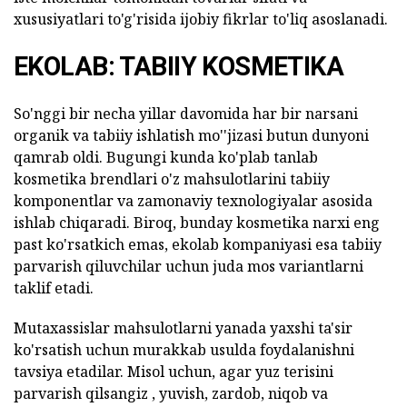
xususiyatlari to'g'risida ijobiy fikrlar to'liq asoslanadi.
EKOLAB: TABIIY KOSMETIKA
So'nggi bir necha yillar davomida har bir narsani
organik va tabiiy ishlatish mo''jizasi butun dunyoni
qamrab oldi. Bugungi kunda ko'plab tanlab
kosmetika brendlari o'z mahsulotlarini tabiiy
komponentlar va zamonaviy texnologiyalar asosida
ishlab chiqaradi. Biroq, bunday kosmetika narxi eng
past ko'rsatkich emas, ekolab kompaniyasi esa tabiiy
parvarish qiluvchilar uchun juda mos variantlarni
taklif etadi.
Mutaxassislar mahsulotlarni yanada yaxshi ta'sir
ko'rsatish uchun murakkab usulda foydalanishni
tavsiya etadilar. Misol uchun, agar yuz terisini
parvarish qilsangiz , yuvish, zardob, niqob va