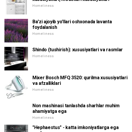
Homeliness
Ba'zi ajoyib yo'llari oshxonada lavanta
foydalanish
Homeliness
Shindo (tushirish): xususiyatlari va rasmlar
Homeliness
Mixer Bosch MFQ 3520: qurilma xususiyatlari
va afzalliklari
Homeliness
Non mashinasi tanlashda sharhlar muhim
ahamiyatga ega
Homeliness
"Hephaestus" - katta imkoniyatlarga ega