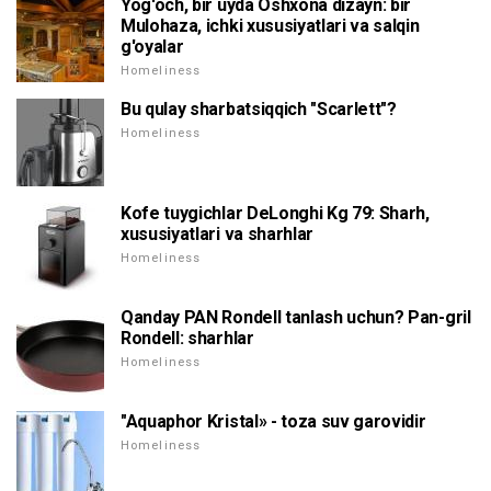
Yog'och, bir uyda Oshxona dizayn: bir
Mulohaza, ichki xususiyatlari va salqin
g'oyalar
Homeliness
Bu qulay sharbatsiqqich "Scarlett"?
Homeliness
Kofe tuygichlar DeLonghi Kg 79: Sharh,
xususiyatlari va sharhlar
Homeliness
Qanday PAN Rondell tanlash uchun? Pan-gril
Rondell: sharhlar
Homeliness
"Aquaphor Kristal» - toza suv garovidir
Homeliness