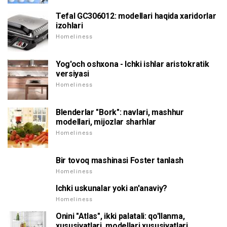
Tefal GC306012: modellari haqida xaridorlar
izohlari
Homeliness
Yog'och oshxona - Ichki ishlar aristokratik
versiyasi
Homeliness
Blenderlar "Bork": navlari, mashhur
modellari, mijozlar sharhlar
Homeliness
Bir tovoq mashinasi Foster tanlash
Homeliness
Ichki uskunalar yoki an'anaviy?
Homeliness
Onini "Atlas", ikki palatali: qo'llanma,
xususiyatlari, modellari xususiyatlari