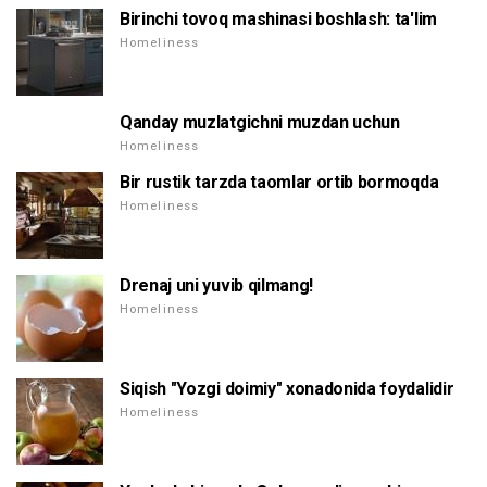
Birinchi tovoq mashinasi boshlash: ta'lim
Homeliness
Qanday muzlatgichni muzdan uchun
Homeliness
Bir rustik tarzda taomlar ortib bormoqda
Homeliness
Drenaj uni yuvib qilmang!
Homeliness
Siqish "Yozgi doimiy" xonadonida foydalidir
Homeliness