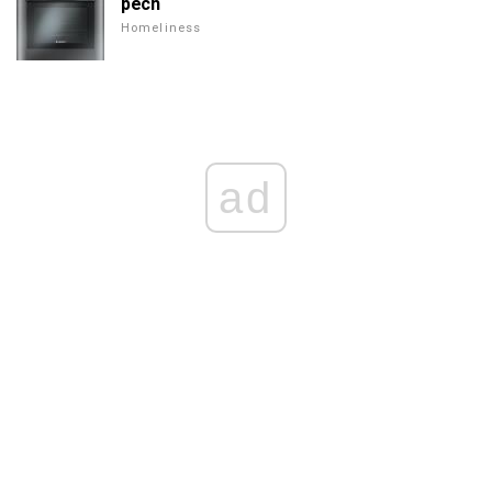
pech
Homeliness
ad