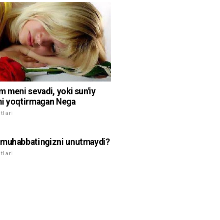
m meni sevadi, yoki sun'iy
i yoqtirmagan Nega
lari
muhabbatingizni unutmaydi?
lari