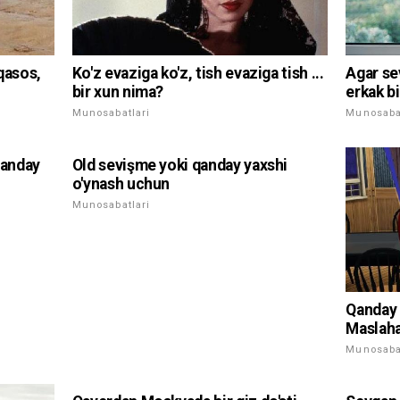
Ko'z evaziga ko'z, tish evaziga tish ...
qasos,
Agar se
bir xun nima?
erkak bi
Munosabatlari
Munosabat
 qanday
Old sevişme yoki qanday yaxshi
o'ynash uchun
Munosabatlari
Qanday 
Maslaha
Munosabat