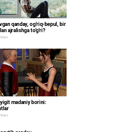
vgan qanday, og'riq-bepul, bir
lan ajralishga to'g'ri?
lari
yigit madaniy borini:
tlar
lari