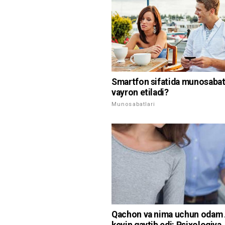
Smartfon sifatida munosabat
vayron etiladi?
Munosabatlari
Qachon va nima uchun odam A