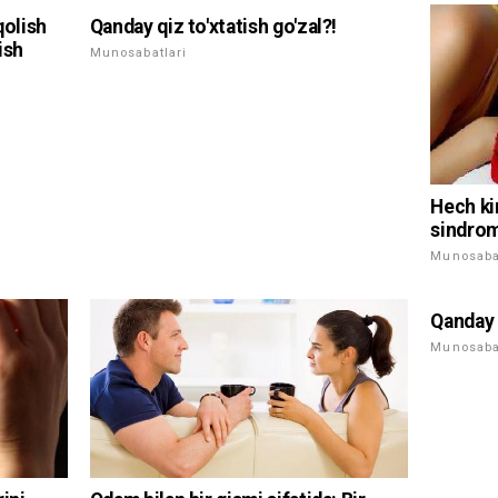
qolish
Qanday qiz to'xtatish go'zal?!
ish
Munosabatlari
Hech ki
sindrom
Munosabat
Qanday 
Munosabat