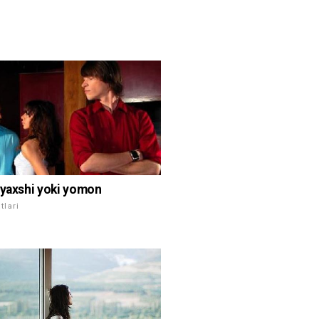
 yaxshi yoki yomon
lari