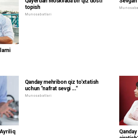
Qayerdan Moskvada bir qiz do'sti
Sevgan 
topish
Munosabat
Munosabatlari
larni
Qanday mehribon qiz to'xtatish
uchun "nafrat sevgi ..."
Munosabatlari
yriliq
Qanday 