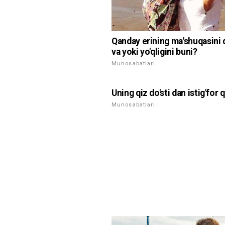
Qanday erining ma'shuqasini 
va yoki yo'qligini buni?
Munosabatlari
Uning qiz do'sti dan istig'for
Munosabatlari