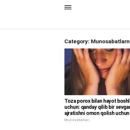
Category: Munosabatlarn
Toza porox bilan hayot bosh
uchun: qanday qilib bir sevgan
ajratishni omon qolish uchun
Munosabatlari