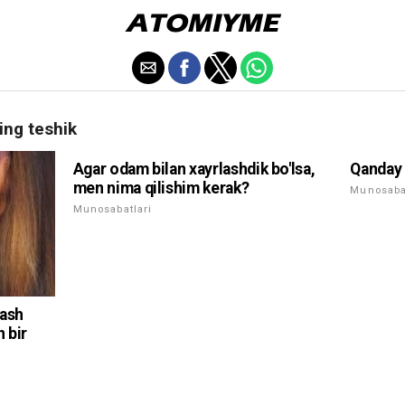
ing teshik
Agar odam bilan xayrlashdik bo'lsa,
Qanday 
men nima qilishim kerak?
Munosabat
Munosabatlari
lash
 bir