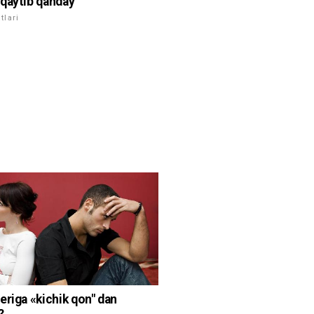
qaytib qanday
lari
eriga «kichik qon" dan