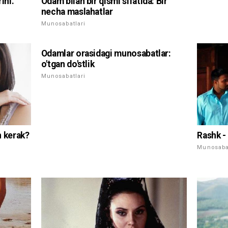
Odam bilan bir qismi sifatida: Bir
ini.
necha maslahatlar
Munosabatlari
Odamlar orasidagi munosabatlar:
o'tgan do'stlik
Munosabatlari
h kerak?
Rashk -
Munosabat