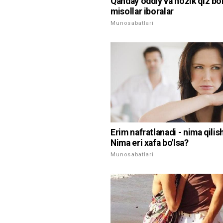
Qanday oddiy va nozik qiz bor
misollar iboralar
Munosabatlari
Erim nafratlanadi - nima qilis
Nima eri xafa bo'lsa?
Munosabatlari