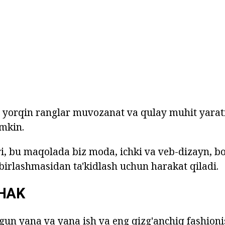
va yorqin ranglar muvozanat va qulay muhit yara
mkin.
, bu maqolada biz moda, ichki va veb-dizayn, b
 birlashmasidan ta'kidlash uchun harakat qiladi.
CHAK
gun yana va yana ish va eng qizg'anchiq fashioni