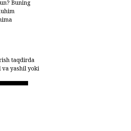
chun? Buning
 muhim
 nima
rish taqdirda
l va yashil yoki