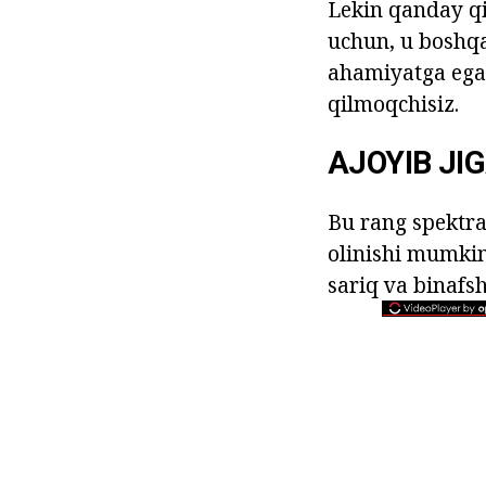
Lekin qanday qi
uchun, u boshqa
ahamiyatga ega.
qilmoqchisiz.
AJOYIB JI
Bu rang spektra
olinishi mumkin.
sariq va binafsh