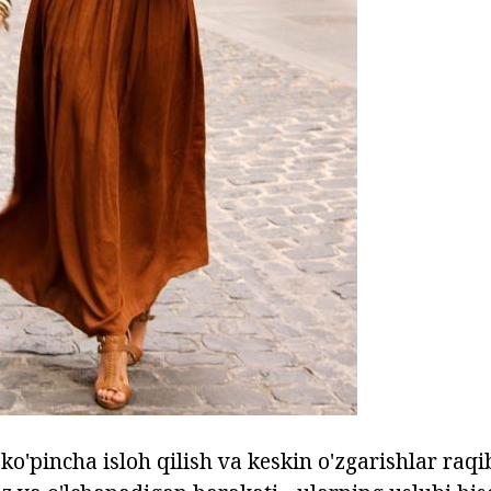
ko'pincha isloh qilish va keskin o'zgarishlar raqi