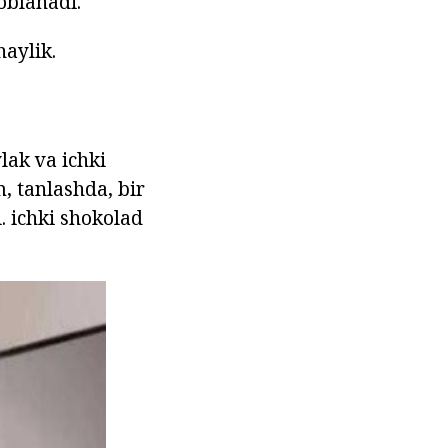
oblanadi.
haylik.
lak va ichki
m, tanlashda, bir
i. ichki shokolad