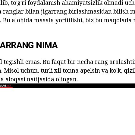
lib, to'g'ri foydalanish ahamiyatsizlik olmadi u
 ranglar bilan jigarrang birlashmasidan bilish
 Bu alohida masala yoritilishi, biz bu maqolada
GARRANG NIMA
l tegishli emas. Bu faqat bir necha rang aralashti
 Misol uchun, turli xil tonna apelsin va ko'k, qizi
a aloqasi natijasida olingan.