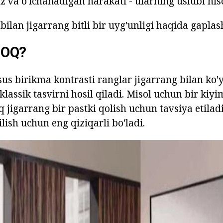
z va o'lchanadigan harakati - ularning uslubi his
bilan jigarrang bitli bir uyg'unligi haqida gaplas
 OQ?
us birikma kontrasti ranglar jigarrang bilan ko'y
klassik tasvirni hosil qiladi. Misol uchun bir kiyi
q jigarrang bir pastki qolish uchun tavsiya etilad
ish uchun eng qiziqarli bo'ladi.