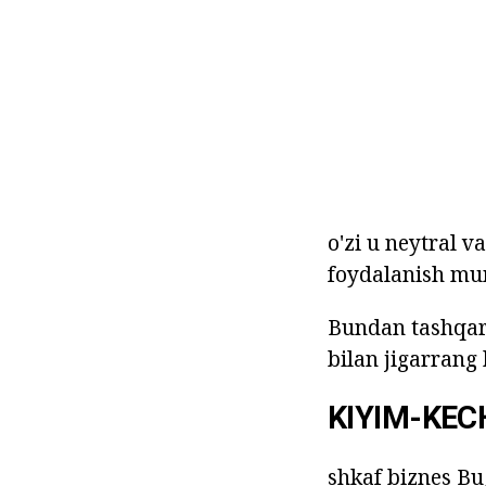
o'zi u neytral 
foydalanish mu
Bundan tashqari
bilan jigarrang
KIYIM-KE
shkaf biznes Bu