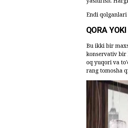
yashirish. Hargi
Endi qolganlari 
QORA YOKI
Bu ikki bir maxs
konservativ bir 
oq yuqori va to'
rang tomosha qil