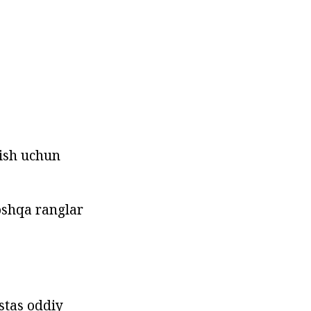
tish uchun
oshqa ranglar
stas oddiy