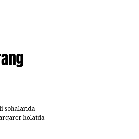
rang
li sohalarida
barqaror holatda