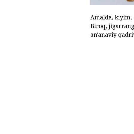
Amalda, kiyim, 
Biroq, jigarran
an'anaviy qadriy