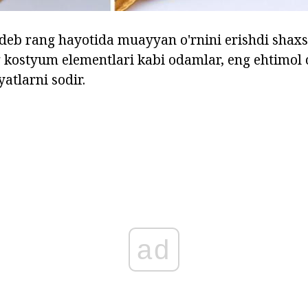
deb rang hayotida muayyan o'rnini erishdi shaxsn
g kostyum elementlari kabi odamlar, eng ehtimol 
atlarni sodir.
ad