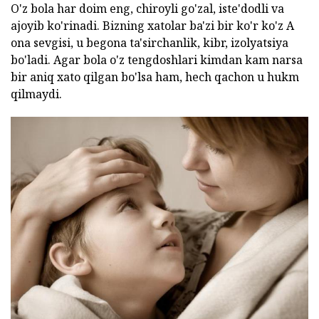
O'z bola har doim eng, chiroyli go'zal, iste'dodli va
ajoyib ko'rinadi. Bizning xatolar ba'zi bir ko'r ko'z A
ona sevgisi, u begona ta'sirchanlik, kibr, izolyatsiya
bo'ladi. Agar bola o'z tengdoshlari kimdan kam narsa
bir aniq xato qilgan bo'lsa ham, hech qachon u hukm
qilmaydi.