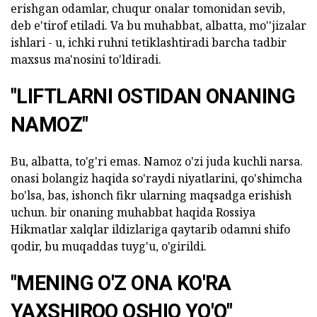
erishgan odamlar, chuqur onalar tomonidan sevib,
deb e'tirof etiladi. Va bu muhabbat, albatta, mo''jizalar
ishlari - u, ichki ruhni tetiklashtiradi barcha tadbir
maxsus ma'nosini to'ldiradi.
"LIFTLARNI OSTIDAN ONANING
NAMOZ"
Bu, albatta, to'g'ri emas. Namoz o'zi juda kuchli narsa.
onasi bolangiz haqida so'raydi niyatlarini, qo'shimcha
bo'lsa, bas, ishonch fikr ularning maqsadga erishish
uchun. bir onaning muhabbat haqida Rossiya
Hikmatlar xalqlar ildizlariga qaytarib odamni shifo
qodir, bu muqaddas tuyg'u, o'girildi.
"MENING O'Z ONA KO'RA
YAXSHIROQ OSHIQ YO'Q"