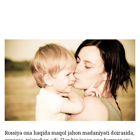
Rossiya ona haqida maqol jahon madaniyati doirasida,