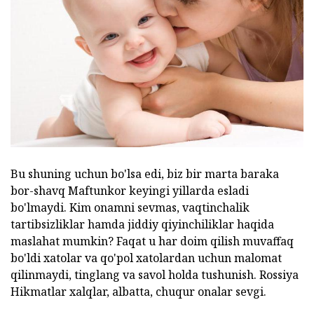
Bu shuning uchun bo'lsa edi, biz bir marta baraka
bor-shavq Maftunkor keyingi yillarda esladi
bo'lmaydi. Kim onamni sevmas, vaqtinchalik
tartibsizliklar hamda jiddiy qiyinchiliklar haqida
maslahat mumkin? Faqat u har doim qilish muvaffaq
bo'ldi xatolar va qo'pol xatolardan uchun malomat
qilinmaydi, tinglang va savol holda tushunish. Rossiya
Hikmatlar xalqlar, albatta, chuqur onalar sevgi.