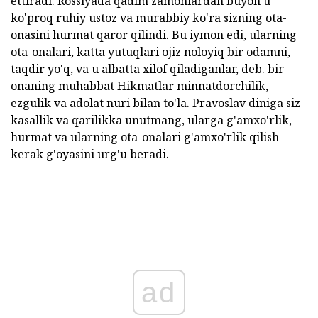
ettiradi. Rossiyada qadim zamonlardan buyon u
ko'proq ruhiy ustoz va murabbiy ko'ra sizning ota-
onasini hurmat qaror qilindi. Bu iymon edi, ularning
ota-onalari, katta yutuqlari ojiz noloyiq bir odamni,
taqdir yo'q, va u albatta xilof qiladiganlar, deb. bir
onaning muhabbat Hikmatlar minnatdorchilik,
ezgulik va adolat nuri bilan to'la. Pravoslav diniga siz
kasallik va qarilikka unutmang, ularga g'amxo'rlik,
hurmat va ularning ota-onalari g'amxo'rlik qilish
kerak g'oyasini urg'u beradi.
ad