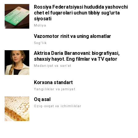
Rossiya Federatsiyasi hududida yashovchi
chet el fuqarolari uchun tibbiy sug'urta
siyosati
Moliya
Vazomotor rinit va uning alomatlar
Sog'lik
Aktrisa Daria Baranovani: biografiyasi,
shaxsiy hayot. Eng filmlar va TV qator
Madaniyat va san'at
Korxona standart
Yangiliklar va jamiyat
Oq asal
Oziq-ovqat va ichimliklar