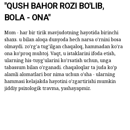
"QUSH BAHOR ROZI BO'LIB,
BOLA - ONA"
Mom - har bir tirik mavjudotning hayotida birinchi
shaxs. u bilan aloqa dunyoda hech narsa o'rnini bosa
olmaydi. zo'rg'a tug'ilgan chaqaloq, hammadan ko'ra
ona ko'proq muhtoj. Vaqt, u istaklarini ifoda etish,
ularning his-tuyg'ularini ko'rsatish uchun, unga
tabassum bilan o'rganadi. chaqaloqlar ta juda ko'p
alamli alomatlari bor nima uchun o'sha - ularning
hammasi kelajakda hayotini o'zgartirishi mumkin
jiddiy psixologik travma, yashayapmiz.