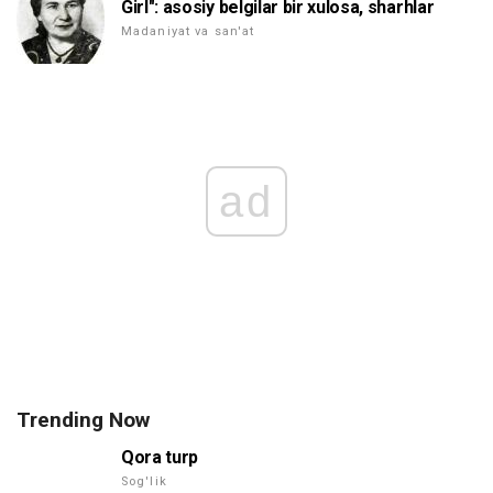
Girl": asosiy belgilar bir xulosa, sharhlar
Madaniyat va san'at
ad
Trending Now
Qora turp
Sog'lik