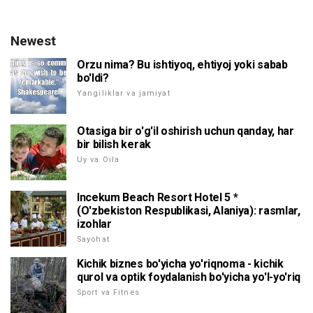
Newest
Orzu nima? Bu ishtiyoq, ehtiyoj yoki sabab
bo'ldi?
Yangiliklar va jamiyat
Otasiga bir o'g'il oshirish uchun qanday, har
bir bilish kerak
Uy va Oila
Incekum Beach Resort Hotel 5 *
(O'zbekiston Respublikasi, Alaniya): rasmlar,
izohlar
Sayohat
Kichik biznes bo'yicha yo'riqnoma - kichik
qurol va optik foydalanish bo'yicha yo'l-yo'riq
Sport va Fitnes