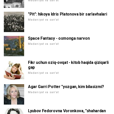
Madaniyat va san'at
"Pit": hikoya Idris Platonova bir sarlavhalari
Madaniyat va san'at
Space Fantasy - osmonga narvon
Madaniyat va san'at
Fikr uchun oziq-ovqat - kitob haqida qiziqarli
gap
Madaniyat va san'at
Agar Garri Potter "yozgan, kim bilasizmi?
Madaniyat va san'at
Lyubov Fedorovna Voronkova, "shahardan