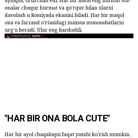
ayniqsa, ta'sirchan edi. Har bir inson eng hurmat ota-
onalar chuqur hurmat va qo'rquv bilan ularni
davolash u Rossiyada ekanini biladi. Har bir maqol
ona va farzand o'rtasidagi maxsus munosabatlarni
urg'u beradi. Ular eng bardoshli.
"HAR BIR ONA BOLA CUTE"
Har bir ayol chaqaloqni faqat yaxshi ko'rish mumkin.