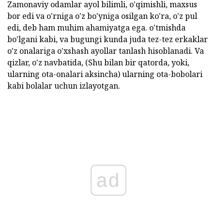
Zamonaviy odamlar ayol bilimli, o'qimishli, maxsus
bor edi va o'rniga o'z bo'yniga osilgan ko'ra, o'z pul
edi, deb ham muhim ahamiyatga ega. o'tmishda
bo'lgani kabi, va bugungi kunda juda tez-tez erkaklar
o'z onalariga o'xshash ayollar tanlash hisoblanadi. Va
qizlar, o'z navbatida, (Shu bilan bir qatorda, yoki,
ularning ota-onalari aksincha) ularning ota-bobolari
kabi bolalar uchun izlayotgan.
ad