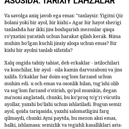
ASOSIDA: TARIXIY LAHZALAR
Va savolga aniq javob ega emas: "tanlaysiz: Yigitni Qiz
bolani yoki bir ayol, bir kishi:« Agar bir hayot sherigi
tanlashda har ikki jins boshqarish mezonlar qisqa
ro'yxatini yaratish uchun harakat qilish kerak. Nima
muhim bo'lgan kuchli jinsiy aloqa uchun emas? Bir
kishi bir ayolni tanlab sifatida?
Xalq ongida tabiiy tabiat, deb erkaklar - istilochilari
va konchilar, bir ayol - oila kamin darvozaboni va jins
xalifa. Erkaklar har doim sog'lom farzand uchun
muhim edi. u och emas va osonlik bilan, tug'ishi olib
va sog'lom farzand o'stirish, qo'pol mumkin, degan
ma'noni anglatadi, chunki, bu ko'proq to'g'ri vücutlu
ayollar, yaxshi bo'lishi uchun ishlatiladi. Bugun semiz
ayol, qoida tariqasida, yaxshi salomatligini farq
qilmaydi, chunki Ayni paytda, bu mezon aksi emas,
balki, ishlamasa: semizlik va tegishli kasalliklari asta-