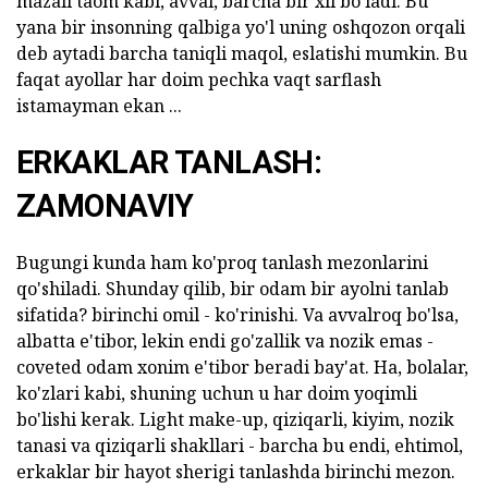
mazali taom kabi, avval, barcha bir xil bo'ladi. Bu
yana bir insonning qalbiga yo'l uning oshqozon orqali
deb aytadi barcha taniqli maqol, eslatishi mumkin. Bu
faqat ayollar har doim pechka vaqt sarflash
istamayman ekan ...
ERKAKLAR TANLASH:
ZAMONAVIY
Bugungi kunda ham ko'proq tanlash mezonlarini
qo'shiladi. Shunday qilib, bir odam bir ayolni tanlab
sifatida? birinchi omil - ko'rinishi. Va avvalroq bo'lsa,
albatta e'tibor, lekin endi go'zallik va nozik emas -
coveted odam xonim e'tibor beradi bay'at. Ha, bolalar,
ko'zlari kabi, shuning uchun u har doim yoqimli
bo'lishi kerak. Light make-up, qiziqarli, kiyim, nozik
tanasi va qiziqarli shakllari - barcha bu endi, ehtimol,
erkaklar bir hayot sherigi tanlashda birinchi mezon.