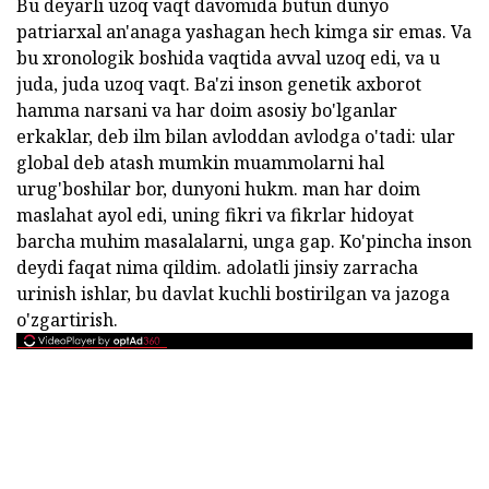
Bu deyarli uzoq vaqt davomida butun dunyo
patriarxal an'anaga yashagan hech kimga sir emas. Va
bu xronologik boshida vaqtida avval uzoq edi, va u
juda, juda uzoq vaqt. Ba'zi inson genetik axborot
hamma narsani va har doim asosiy bo'lganlar
erkaklar, deb ilm bilan avloddan avlodga o'tadi: ular
global deb atash mumkin muammolarni hal
urug'boshilar bor, dunyoni hukm. man har doim
maslahat ayol edi, uning fikri va fikrlar hidoyat
barcha muhim masalalarni, unga gap. Ko'pincha inson
deydi faqat nima qildim. adolatli jinsiy zarracha
urinish ishlar, bu davlat kuchli bostirilgan va jazoga
o'zgartirish.