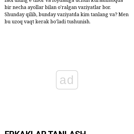
faol uning e'tibor va foydasiga uchun kurashmoqda
bir necha ayollar bilan o'ralgan vaziyatlar bor.
Shunday qilib, bunday vaziyatda kim tanlang va? Men
bu uzoq vaqt kerak bo'ladi tushunish.
ad