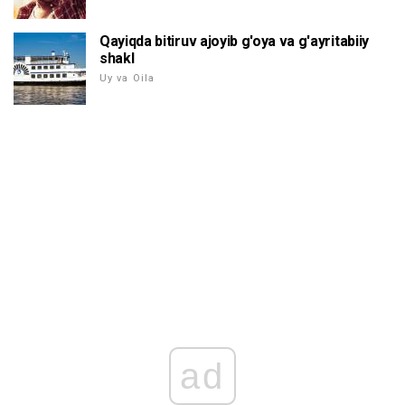
Qayiqda bitiruv ajoyib g'oya va g'ayritabiiy
shakl
Uy va Oila
ad