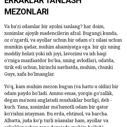
ERKAKLAR TANLASH
MEZONLARI
Va ba'zi odamlar bir ayolni tanlang? har doim,
xonimlar ajoyib madencilerin afzal. Bugungi kunda,
oz o'zgardi, va ayollar uchun bir odam o'z oilasi uchun
mumkin qadar, muhim ahamiyatga ega. bir qiz uning
moddiy holati yoki ish joyi, lavozimi va ish haqi
o'rniga manfaatdor bo'lsa, uning avlodlari, odatda,
tirik edi uchun, birinchi navbatda, muhim, chunki
Guys, xafa bo'lmanglar.
Yo'q, kam muhim mezon bugun (va hatto u oldin) bir
odam paydo bo'ladi. Ammo emas, yorqin go'zallik,
degan ma'noni anglatadi mushaklar borligi, deb -
kuch. Yana, xonimlar ma'lumotli odam bir qator
ko'rishni istayman. Bu erda, ehtimol, va barcha.
Albatta, juda ko'p turli nüanslar ham, ayollar va