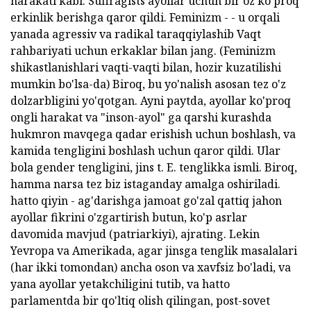
harakati kabi. Suffragists ayollar uchun bir oz ko'proq
erkinlik berishga qaror qildi. Feminizm - - u orqali
yanada agressiv va radikal taraqqiylashib Vaqt
rahbariyati uchun erkaklar bilan jang. (Feminizm
shikastlanishlari vaqti-vaqti bilan, hozir kuzatilishi
mumkin bo'lsa-da) Biroq, bu yo'nalish asosan tez o'z
dolzarbligini yo'qotgan. Ayni paytda, ayollar ko'proq
ongli harakat va "inson-ayol" ga qarshi kurashda
hukmron mavqega qadar erishish uchun boshlash, va
kamida tengligini boshlash uchun qaror qildi. Ular
bola gender tengligini, jins t. E. tenglikka ismli. Biroq,
hamma narsa tez biz istaganday amalga oshiriladi.
hatto qiyin - ag'darishga jamoat go'zal qattiq jahon
ayollar fikrini o'zgartirish butun, ko'p asrlar
davomida mavjud (patriarkiyi), ajrating. Lekin
Yevropa va Amerikada, agar jinsga tenglik masalalari
(har ikki tomondan) ancha oson va xavfsiz bo'ladi, va
yana ayollar yetakchiligini tutib, va hatto
parlamentda bir qo'ltiq olish qilingan, post-sovet