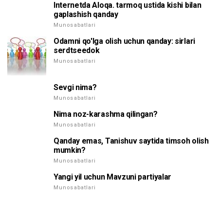
Internetda Aloqa. tarmoq ustida kishi bilan
gaplashish qanday
Munosabatlari
Odamni qo'lga olish uchun qanday: sirlari
serdtseedok
Munosabatlari
Sevgi nima?
Munosabatlari
Nima noz-karashma qilingan?
Munosabatlari
Qanday emas, Tanishuv saytida timsoh olish
mumkin?
Munosabatlari
Yangi yil uchun Mavzuni partiyalar
Munosabatlari