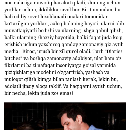
normalariga muvofiq harakat qiladi, shuning uchun.
yoshlar uchun, ikkilikka savol bor. Bir tomondan, bu
hali oddiy sovet hisoblanadi onalari tomonidan
ko'tarilgan yoshlar , axloq bolaning hayoti, ularni olib.
muvaffaqiyatli bo'lishi va ularning Ishga qabul qilish,
balki ularning shaxsiy hayotida, balki faqat juda ko'p,
erishish uchun yaxshiroq qanday zamonaviy qiz aytib
media - Biroq, urush bir xil qurol oladi. Turli "Diaries
bitches" va boshqa zamonaviy adabiyot, ular ham o'z
fikrlarini ba'zi nafaqat insoniyatga go'zal yarmida
qiziqishlariga modelini o'zgartirish, yashash va
muloqot qilish kimga bilan tanlash kerak, lekin bu,
adolatli jinsiy aloqa taklif. Va haqiqatni aytish uchun,
bir necha, lekin juda xos emas!