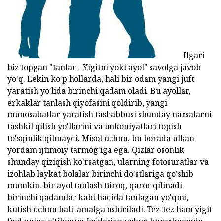
Ilgari
biz topgan "tanlar - Yigitni yoki ayol" savolga javob
yo'q. Lekin ko'p hollarda, hali bir odam yangi juft
yaratish yo'lida birinchi qadam oladi. Bu ayollar,
erkaklar tanlash qiyofasini qoldirib, yangi
munosabatlar yaratish tashabbusi shunday narsalarni
tashkil qilish yo'llarini va imkoniyatlari topish
to'sqinlik qilmaydi. Misol uchun, bu borada ulkan
yordam ijtimoiy tarmog'iga ega. Qizlar osonlik
shunday qiziqish ko'rsatgan, ularning fotosuratlar va
izohlab laykat bolalar birinchi do'stlariga qo'shib
mumkin. bir ayol tanlash Biroq, qaror qilinadi
birinchi qadamlar kabi haqida tanlagan yo'qmi,
kutish uchun hali, amalga oshiriladi. Tez-tez ham yigit