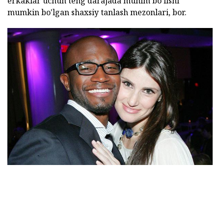
erkaklar uchun teng darajada muhim bo'lishi
mumkin bo'lgan shaxsiy tanlash mezonlari, bor.