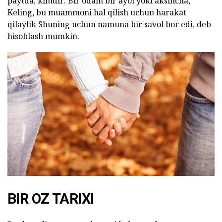
paytda, kimdir: Bir odam bir ayol yoki aksincha,"
Keling, bu muammoni hal qilish uchun harakat
qilaylik Shuning uchun namuna bir savol bor edi, deb
hisoblash mumkin.
BIR OZ TARIXI