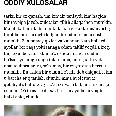
ODDIY XULOSALAR
tarixi bir oz qarash, uni kimdir tanlaydi kim haqida
bir savolga javob, xulosalar qilish allaqachon mumkin.
Mamlakatimizda bu nuqtada hali erkaklar ustuvorligi
hisoblanadi. birinchi kelgan bir odamni uchratish
mumkin Zamonaviy qizlar va kamdan-kam hollarda
ayollar, bir raqs yoki sanaga odam taklif yoqdi. Biroq,
bir, lekin bor. Bir odam o'z ustida birinchi qadam
bo'lsa, ayol unga unga talab nima, uning xatti yoki
noaniq iboralar, isi, so'ramay, bir oz yordam berishi
mumkin. Bu aslida bir odam bo'ladi, deb chiqadi, lekin
u barcha eng tanlab, chunki, nima ayol istaydi.
qobiliyati, hatto sovg'a o'z fikr va erkaklar nafslariga
rahma - O'rta asrlarda xavf ostida ayollarni yoqib
balki aniq, chunki.