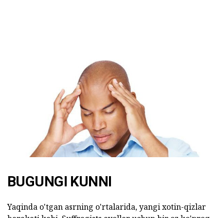
BUGUNGI KUNNI
Yaqinda o'tgan asrning o'rtalarida, yangi xotin-qizlar