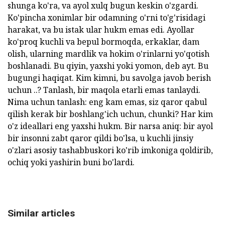
shunga ko'ra, va ayol xulq bugun keskin o'zgardi.
Ko'pincha xonimlar bir odamning o'rni to'g'risidagi
harakat, va bu istak ular hukm emas edi. Ayollar
ko'proq kuchli va bepul bormoqda, erkaklar, dam
olish, ularning mardlik va hokim o'rinlarni yo'qotish
boshlanadi. Bu qiyin, yaxshi yoki yomon, deb ayt. Bu
bugungi haqiqat. Kim kimni, bu savolga javob berish
uchun ..? Tanlash, bir maqola etarli emas tanlaydi.
Nima uchun tanlash: eng kam emas, siz qaror qabul
qilish kerak bir boshlang'ich uchun, chunki? Har kim
o'z ideallari eng yaxshi hukm. Bir narsa aniq: bir ayol
bir insonni zabt qaror qildi bo'lsa, u kuchli jinsiy
o'zlari asosiy tashabbuskori ko'rib imkoniga qoldirib,
ochiq yoki yashirin buni bo'lardi.
Similar articles