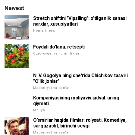
Newest
Stretch shiftini "Vipsiling": o'tilganlik sanasi
narxlar, xususiyatlari
Homeliness
Foydali do'lana. retsepti
Oziq-ovqat va ichimliklar
N. V. Gogolya ning she'rida Chichikov tasviri
"O'lik jonlar"
Madaniyat va san'at
Kompaniyasining moliyaviy jadval. uning
qiymati
Moliya
O'smirlar haqida filmlar: ro'yxati. Komediya,
sarguzasht, birinchi sevgi
Madaniyat va san'at