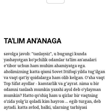
TA'LIM AN'ANAGA
savolga javob: "tanlaysiz", u bugungi kunda
yashayotgan ko'pchilik odamlar ta'lim an'analari
e'tibor uchun ham muhim ahamiyatga ega.
aholimizning katta qismi Sovet Ittifoqi yilda tug'ilgan
va vaqt qat'iy qoidalarga ham olib kelgan. O'sha vaqt
Top Sifat ayollar - kamtarlik va g'ayrat. nima u bir
odamni tanlash mumkin yaxshi ayol deb o'ylayman
mumkin? Hatto qo'shiq ham u qizlar bir vaqtning
o'zida yolg'iz qoladi kim hayron ... egib turgan, deb
aytadi. katta avlod, balki, ularning tarbiyasi