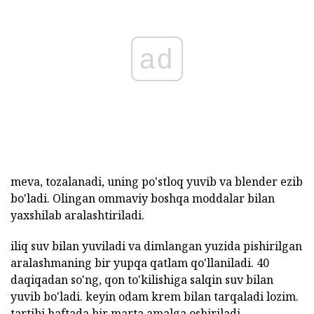
ad
meva, tozalanadi, uning po'stloq yuvib va blender ezib
bo'ladi. Olingan ommaviy boshqa moddalar bilan
yaxshilab aralashtiriladi.
iliq suv bilan yuviladi va dimlangan yuzida pishirilgan
aralashmaning bir yupqa qatlam qo'llaniladi. 40
daqiqadan so'ng, qon to'kilishiga salqin suv bilan
yuvib bo'ladi. keyin odam krem bilan tarqaladi lozim.
tartibi haftada bir marta amalga oshiriladi.