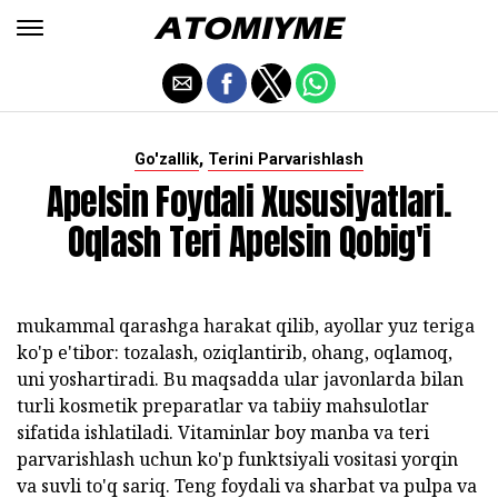
,
Go'zallik
Terini Parvarishlash
Apelsin Foydali Xususiyatlari.
Oqlash Teri Apelsin Qobig'i
mukammal qarashga harakat qilib, ayollar yuz teriga
ko'p e'tibor: tozalash, oziqlantirib, ohang, oqlamoq,
uni yoshartiradi. Bu maqsadda ular javonlarda bilan
turli kosmetik preparatlar va tabiiy mahsulotlar
sifatida ishlatiladi. Vitaminlar boy manba va teri
parvarishlash uchun ko'p funktsiyali vositasi yorqin
va suvli to'q sariq. Teng foydali va sharbat va pulpa va