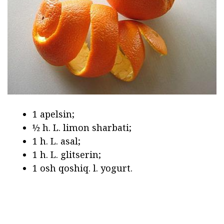
1 apelsin;
½ h. L. limon sharbati;
1 h. L. asal;
1 h. L. glitserin;
1 osh qoshiq. l. yogurt.