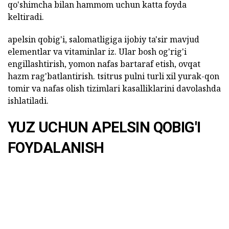
qo'shimcha bilan hammom uchun katta foyda
keltiradi.
apelsin qobig'i, salomatligiga ijobiy ta'sir mavjud
elementlar va vitaminlar iz. Ular bosh og'rig'i
engillashtirish, yomon nafas bartaraf etish, ovqat
hazm rag'batlantirish. tsitrus pulni turli xil yurak-qon
tomir va nafas olish tizimlari kasalliklarini davolashda
ishlatiladi.
YUZ UCHUN APELSIN QOBIG'I
FOYDALANISH