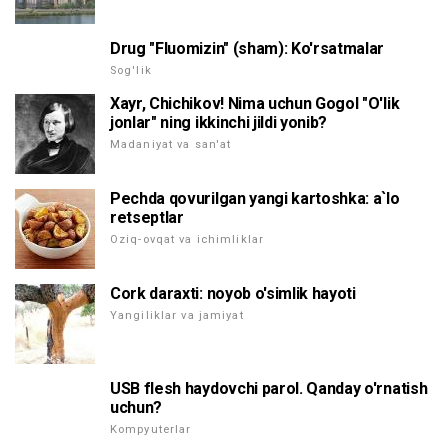
Drug "Fluomizin" (sham): Ko'rsatmalar
Sog'lik
Xayr, Chichikov! Nima uchun Gogol "O'lik
jonlar" ning ikkinchi jildi yonib?
Madaniyat va san'at
Pechda qovurilgan yangi kartoshka: a`lo
retseptlar
Oziq-ovqat va ichimliklar
Cork daraxti: noyob o'simlik hayoti
Yangiliklar va jamiyat
USB flesh haydovchi parol. Qanday o'rnatish
uchun?
Kompyuterlar