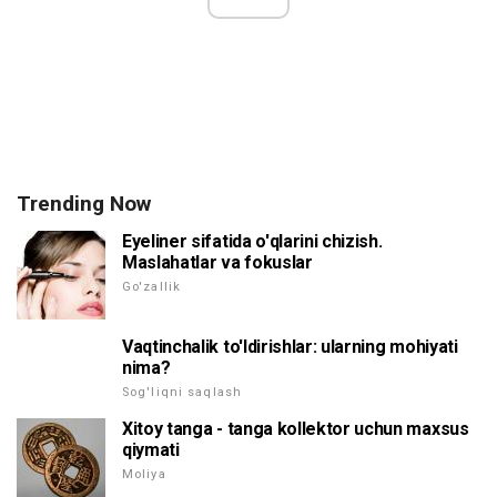
Trending Now
Eyeliner sifatida o'qlarini chizish.
Maslahatlar va fokuslar
Go'zallik
Vaqtinchalik to'ldirishlar: ularning mohiyati
nima?
Sog'liqni saqlash
Xitoy tanga - tanga kollektor uchun maxsus
qiymati
Moliya