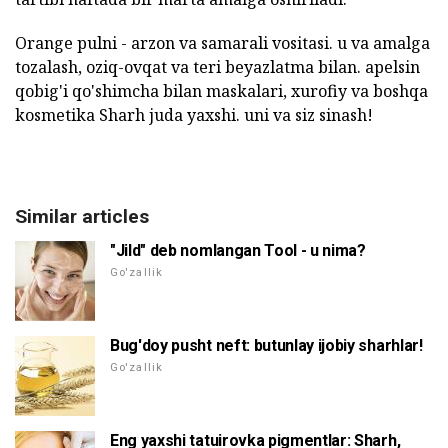
Orange pulni - arzon va samarali vositasi. u va amalga
tozalash, oziq-ovqat va teri beyazlatma bilan. apelsin
qobig'i qo'shimcha bilan maskalari, xurofiy va boshqa
kosmetika Sharh juda yaxshi. uni va siz sinash!
Similar articles
"Jild" deb nomlangan Tool - u nima?
Go'zallik
Bug'doy pusht neft: butunlay ijobiy sharhlar!
Go'zallik
Eng yaxshi tatuirovka pigmentlar: Sharh,