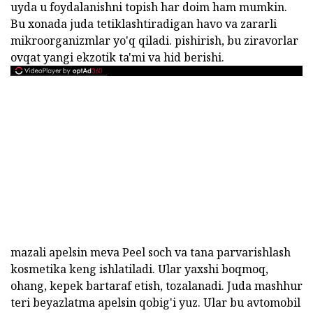
uyda u foydalanishni topish har doim ham mumkin.
Bu xonada juda tetiklashtiradigan havo va zararli
mikroorganizmlar yo'q qiladi. pishirish, bu ziravorlar
ovqat yangi ekzotik ta'mi va hid berishi.
mazali apelsin meva Peel soch va tana parvarishlash
kosmetika keng ishlatiladi. Ular yaxshi boqmoq,
ohang, kepek bartaraf etish, tozalanadi. Juda mashhur
teri beyazlatma apelsin qobig'i yuz. Ular bu avtomobil