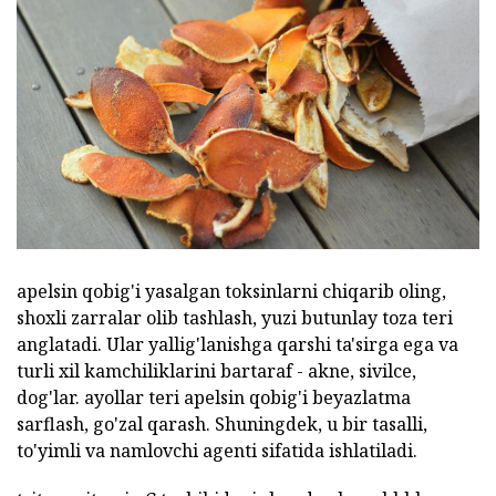
apelsin qobig'i yasalgan toksinlarni chiqarib oling,
shoxli zarralar olib tashlash, yuzi butunlay toza teri
anglatadi. Ular yallig'lanishga qarshi ta'sirga ega va
turli xil kamchiliklarini bartaraf - akne, sivilce,
dog'lar. ayollar teri apelsin qobig'i beyazlatma
sarflash, go'zal qarash. Shuningdek, u bir tasalli,
to'yimli va namlovchi agenti sifatida ishlatiladi.