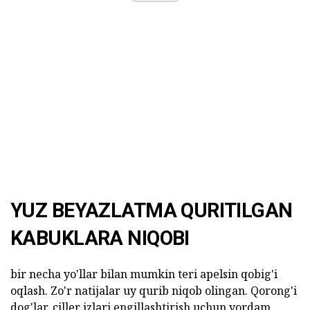
YUZ BEYAZLATMA QURITILGAN
KABUKLARA NIQOBI
bir necha yo'llar bilan mumkin teri apelsin qobig'i
oqlash. Zo'r natijalar uy qurib niqob olingan. Qorong'i
dog'lar, çiller izlari engillashtirish uchun yordam