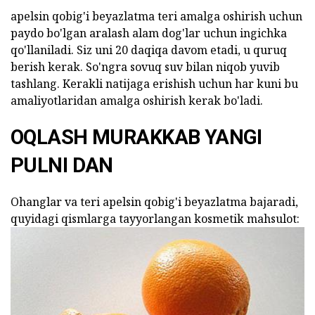
apelsin qobig'i beyazlatma teri amalga oshirish uchun
paydo bo'lgan aralash alam dog'lar uchun ingichka
qo'llaniladi. Siz uni 20 daqiqa davom etadi, u quruq
berish kerak. So'ngra sovuq suv bilan niqob yuvib
tashlang. Kerakli natijaga erishish uchun har kuni bu
amaliyotlaridan amalga oshirish kerak bo'ladi.
OQLASH MURAKKAB YANGI
PULNI DAN
Ohanglar va teri apelsin qobig'i beyazlatma bajaradi,
quyidagi qismlarga tayyorlangan kosmetik mahsulot: