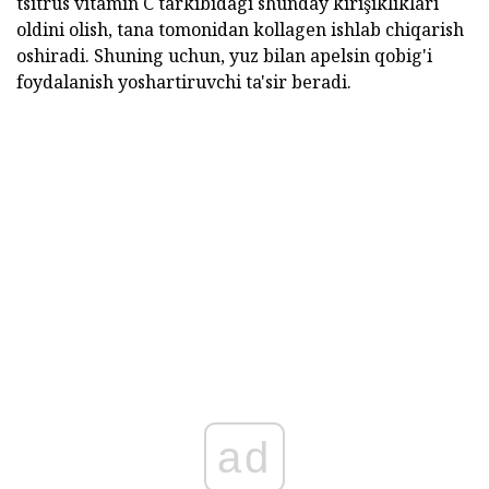
tsitrus vitamin C tarkibidagi shunday kırışıklıkları
oldini olish, tana tomonidan kollagen ishlab chiqarish
oshiradi. Shuning uchun, yuz bilan apelsin qobig'i
foydalanish yoshartiruvchi ta'sir beradi.
ad